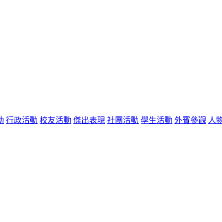
動
行政活動
校友活動
傑出表現
社團活動
學生活動
外賓參觀
人