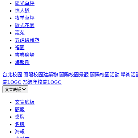
陽光草坪
情人道
牧羊草坪
歐式花園
瀛苑
五虎碑雕塑
福園
書卷廣場
海報街
台北校園
蘭陽校園建築物
蘭陽校園景觀
蘭陽校園活動
學術活
慶LOGO
75週年校慶LOGO
文宣底板
文宣底板
簡報
桌牌
名牌
海報