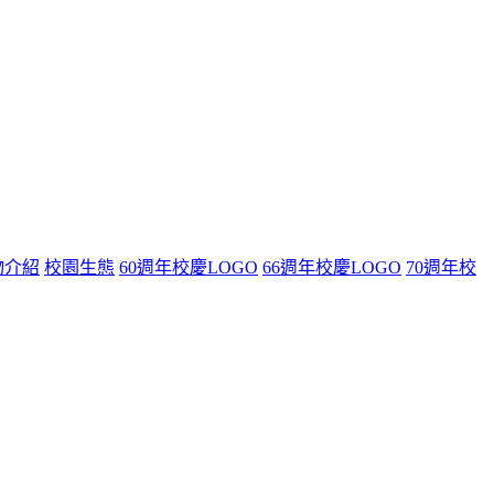
物介紹
校園生態
60週年校慶LOGO
66週年校慶LOGO
70週年校