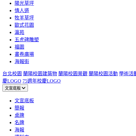
陽光草坪
情人道
牧羊草坪
歐式花園
瀛苑
五虎碑雕塑
福園
書卷廣場
海報街
台北校園
蘭陽校園建築物
蘭陽校園景觀
蘭陽校園活動
學術活
慶LOGO
75週年校慶LOGO
文宣底板
文宣底板
簡報
桌牌
名牌
海報