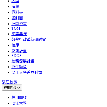
名牌
海報
資料夾
書封面
插圖漫畫
TQM
畢業典禮
教學行政革新研討會
校慶
深耕計畫
SDGS
校務發展計畫
招生簡章
淡江大學首頁刊頭
淡江校徽
校用圖樣
校用圖樣
淡江大學