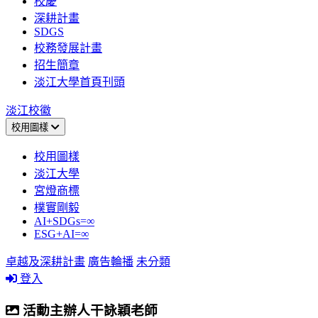
校慶
深耕計畫
SDGS
校務發展計畫
招生簡章
淡江大學首頁刊頭
淡江校徽
校用圖樣
校用圖樣
淡江大學
宮燈商標
樸實剛毅
AI+SDGs=∞
ESG+AI=∞
卓越及深耕計畫
廣告輪播
未分類
登入
活動主辦人干詠穎老師