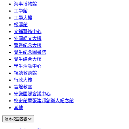
海事博物館
工學館
工學大樓
松濤館
文錙藝術中心
外國語文大樓
驚聲紀念大樓
覺生紀念圖書館
覺生綜合大樓
學生活動中心
視聽教育館
行政大樓
宮燈教室
守謙國際會議中心
校史館暨張建邦創辦人紀念館
其他
淡水校園景觀