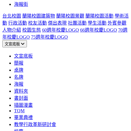
海報街
台北校園
蘭陽校園建築物
蘭陽校園景觀
蘭陽校園活動
學術活
動
行政活動
校友活動
傑出表現
社團活動
學生活動
外賓參觀
人物介紹
校園生態
60週年校慶LOGO
66週年校慶LOGO
70週
年校慶LOGO
75週年校慶LOGO
文宣底板
文宣底板
簡報
桌牌
名牌
海報
資料夾
書封面
插圖漫畫
TQM
畢業典禮
教學行政革新研討會