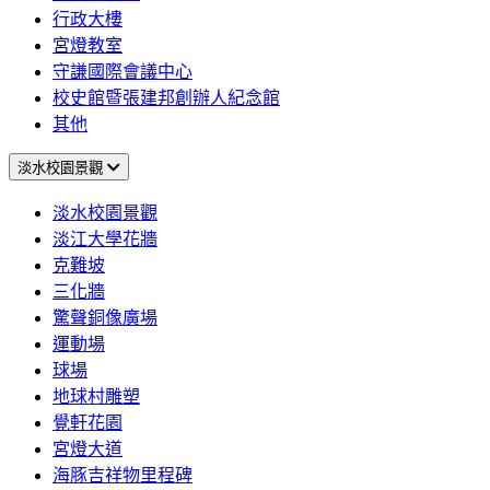
行政大樓
宮燈教室
守謙國際會議中心
校史館暨張建邦創辦人紀念館
其他
淡水校園景觀
淡水校園景觀
淡江大學花牆
克難坡
三化牆
驚聲銅像廣場
運動場
球場
地球村雕塑
覺軒花園
宮燈大道
海豚吉祥物里程碑