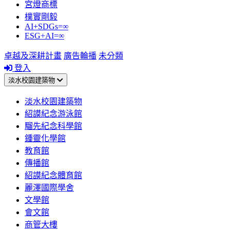
宮燈商標
樸實剛毅
AI+SDGs=∞
ESG+AI=∞
卓越及深耕計畫
廣告輪播
未分類
登入
淡水校園建築物
淡水校園建築物
紹謨紀念游泳館
騮先紀念科學館
鍾靈化學館
教育館
傳播館
紹謨紀念體育館
麗澤國際學舍
文學館
會文館
商管大樓