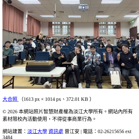
大合照
（1613 px × 1014 px、372.01 KB ）
© 2026 本網站照片智慧財產權為淡江大學所有。網站內所有
素材限校內活動使用，不得從事商業行為。
網站建置：
淡江大學
資訊處
曾江安 | 電話：02-26215656 ext
3484