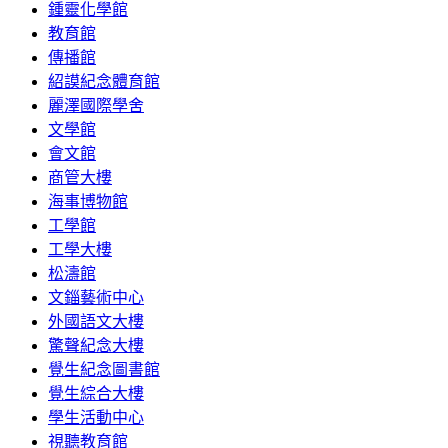
鍾靈化學館
教育館
傳播館
紹謨紀念體育館
麗澤國際學舍
文學館
會文館
商管大樓
海事博物館
工學館
工學大樓
松濤館
文錙藝術中心
外國語文大樓
驚聲紀念大樓
覺生紀念圖書館
覺生綜合大樓
學生活動中心
視聽教育館