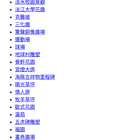
淡水校園景觀
淡江大學花牆
克難坡
三化牆
驚聲銅像廣場
運動場
球場
地球村雕塑
覺軒花園
宮燈大道
海豚吉祥物里程碑
陽光草坪
情人道
牧羊草坪
歐式花園
瀛苑
五虎碑雕塑
福園
書卷廣場