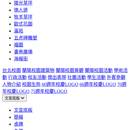
陽光草坪
情人道
牧羊草坪
歐式花園
瀛苑
五虎碑雕塑
福園
書卷廣場
海報街
台北校園
蘭陽校園建築物
蘭陽校園景觀
蘭陽校園活動
學術活
動
行政活動
校友活動
傑出表現
社團活動
學生活動
外賓參觀
人物介紹
校園生態
60週年校慶LOGO
66週年校慶LOGO
70週
年校慶LOGO
75週年校慶LOGO
文宣底板
文宣底板
簡報
桌牌