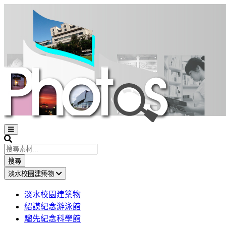
Open
sidebar
Search
搜尋
淡水校園建築物
淡水校園建築物
紹謨紀念游泳館
騮先紀念科學館