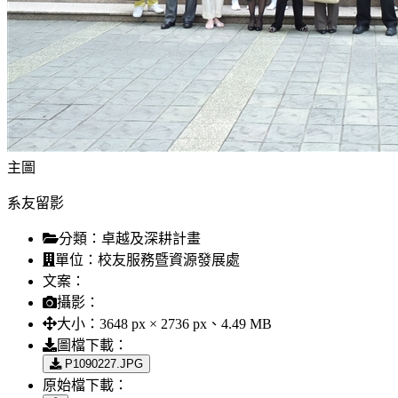
主圖
系友留影
分類：
卓越及深耕計畫
單位：
校友服務暨資源發展處
文案：
攝影：
大小：
3648 px × 2736 px、4.49 MB
圖檔下載：
P1090227.JPG
原始檔下載：