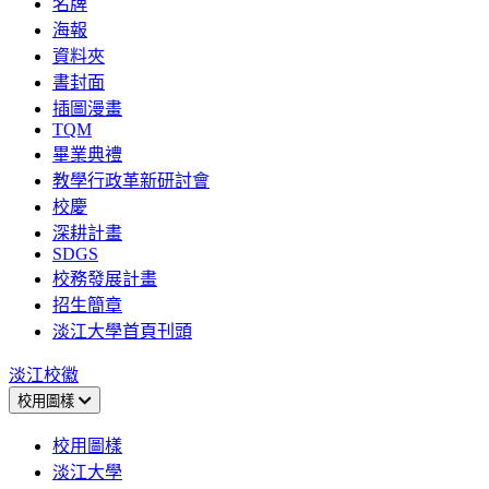
名牌
海報
資料夾
書封面
插圖漫畫
TQM
畢業典禮
教學行政革新研討會
校慶
深耕計畫
SDGS
校務發展計畫
招生簡章
淡江大學首頁刊頭
淡江校徽
校用圖樣
校用圖樣
淡江大學