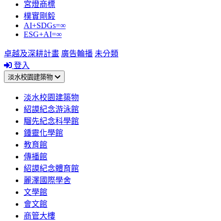
宮燈商標
樸實剛毅
AI+SDGs=∞
ESG+AI=∞
卓越及深耕計畫
廣告輪播
未分類
登入
淡水校園建築物
淡水校園建築物
紹謨紀念游泳館
騮先紀念科學館
鍾靈化學館
教育館
傳播館
紹謨紀念體育館
麗澤國際學舍
文學館
會文館
商管大樓