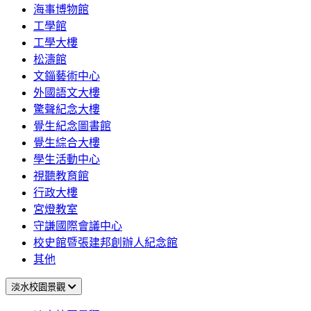
海事博物館
工學館
工學大樓
松濤館
文錙藝術中心
外國語文大樓
驚聲紀念大樓
覺生紀念圖書館
覺生綜合大樓
學生活動中心
視聽教育館
行政大樓
宮燈教室
守謙國際會議中心
校史館暨張建邦創辦人紀念館
其他
淡水校園景觀