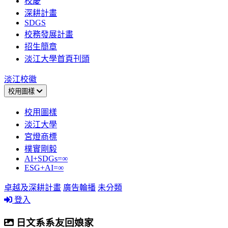
校慶
深耕計畫
SDGS
校務發展計畫
招生簡章
淡江大學首頁刊頭
淡江校徽
校用圖樣
校用圖樣
淡江大學
宮燈商標
樸實剛毅
AI+SDGs=∞
ESG+AI=∞
卓越及深耕計畫
廣告輪播
未分類
登入
日文系系友回娘家