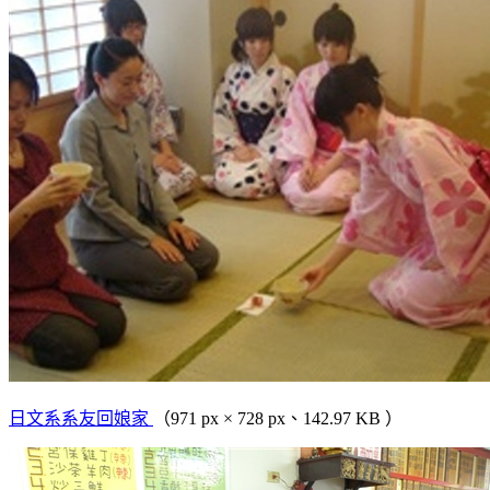
日文系系友回娘家
（971 px × 728 px、142.97 KB ）