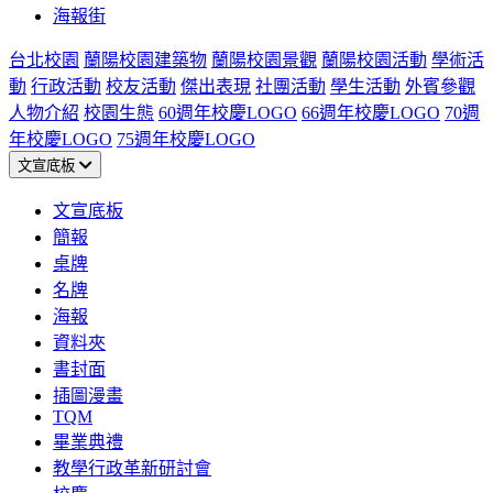
海報街
台北校園
蘭陽校園建築物
蘭陽校園景觀
蘭陽校園活動
學術活
動
行政活動
校友活動
傑出表現
社團活動
學生活動
外賓參觀
人物介紹
校園生態
60週年校慶LOGO
66週年校慶LOGO
70週
年校慶LOGO
75週年校慶LOGO
文宣底板
文宣底板
簡報
桌牌
名牌
海報
資料夾
書封面
插圖漫畫
TQM
畢業典禮
教學行政革新研討會