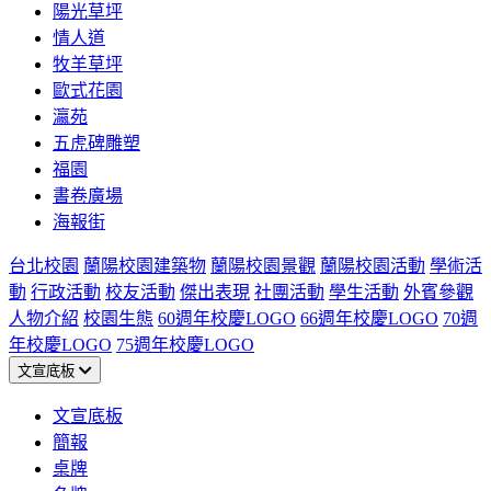
陽光草坪
情人道
牧羊草坪
歐式花園
瀛苑
五虎碑雕塑
福園
書卷廣場
海報街
台北校園
蘭陽校園建築物
蘭陽校園景觀
蘭陽校園活動
學術活
動
行政活動
校友活動
傑出表現
社團活動
學生活動
外賓參觀
人物介紹
校園生態
60週年校慶LOGO
66週年校慶LOGO
70週
年校慶LOGO
75週年校慶LOGO
文宣底板
文宣底板
簡報
桌牌