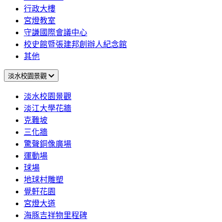
行政大樓
宮燈教室
守謙國際會議中心
校史館暨張建邦創辦人紀念館
其他
淡水校園景觀
淡水校園景觀
淡江大學花牆
克難坡
三化牆
驚聲銅像廣場
運動場
球場
地球村雕塑
覺軒花園
宮燈大道
海豚吉祥物里程碑