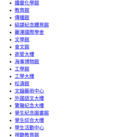
鍾靈化學館
教育館
傳播館
紹謨紀念體育館
麗澤國際學舍
文學館
會文館
商管大樓
海事博物館
工學館
工學大樓
松濤館
文錙藝術中心
外國語文大樓
驚聲紀念大樓
覺生紀念圖書館
覺生綜合大樓
學生活動中心
視聽教育館