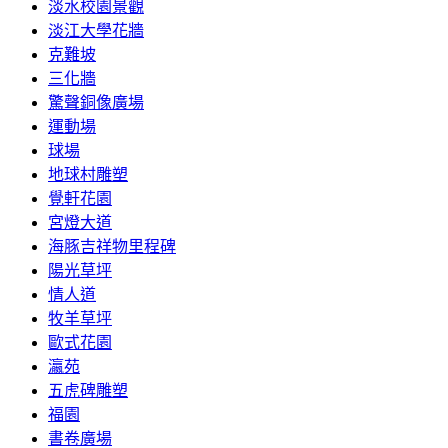
淡水校園景觀
淡江大學花牆
克難坡
三化牆
驚聲銅像廣場
運動場
球場
地球村雕塑
覺軒花園
宮燈大道
海豚吉祥物里程碑
陽光草坪
情人道
牧羊草坪
歐式花園
瀛苑
五虎碑雕塑
福園
書卷廣場