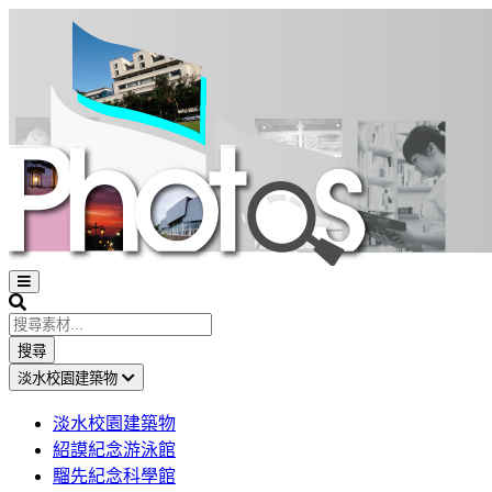
Open
sidebar
Search
搜尋
淡水校園建築物
淡水校園建築物
紹謨紀念游泳館
騮先紀念科學館