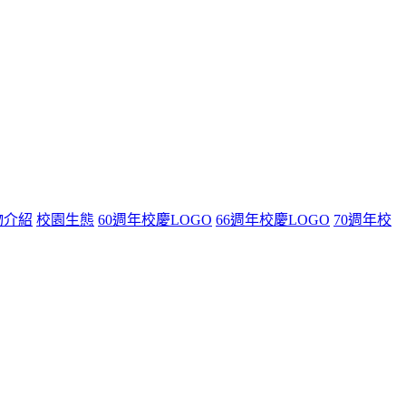
物介紹
校園生態
60週年校慶LOGO
66週年校慶LOGO
70週年校