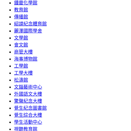
鍾靈化學館
教育館
傳播館
紹謨紀念體育館
麗澤國際學舍
文學館
會文館
商管大樓
海事博物館
工學館
工學大樓
松濤館
文錙藝術中心
外國語文大樓
驚聲紀念大樓
覺生紀念圖書館
覺生綜合大樓
學生活動中心
視聽教育館