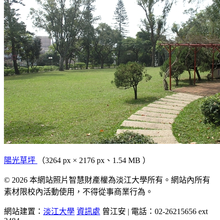
陽光草坪
（3264 px × 2176 px、1.54 MB ）
© 2026 本網站照片智慧財產權為淡江大學所有。網站內所有
素材限校內活動使用，不得從事商業行為。
網站建置：
淡江大學
資訊處
曾江安 | 電話：02-26215656 ext