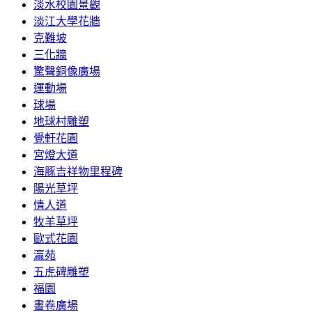
淡水校園景觀
淡江大學花牆
克難坡
三化牆
驚聲銅像廣場
運動場
球場
地球村雕塑
覺軒花園
宮燈大道
海豚吉祥物里程碑
陽光草坪
情人道
牧羊草坪
歐式花園
瀛苑
五虎碑雕塑
福園
書卷廣場