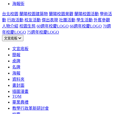
海報街
台北校園
蘭陽校園建築物
蘭陽校園景觀
蘭陽校園活動
學術活
動
行政活動
校友活動
傑出表現
社團活動
學生活動
外賓參觀
人物介紹
校園生態
60週年校慶LOGO
66週年校慶LOGO
70週
年校慶LOGO
75週年校慶LOGO
文宣底板
文宣底板
簡報
桌牌
名牌
海報
資料夾
書封面
插圖漫畫
TQM
畢業典禮
教學行政革新研討會