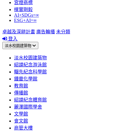
宮燈商標
樸實剛毅
AI+SDGs=∞
ESG+AI=∞
卓越及深耕計畫
廣告輪播
未分類
登入
淡水校園建築物
淡水校園建築物
紹謨紀念游泳館
騮先紀念科學館
鍾靈化學館
教育館
傳播館
紹謨紀念體育館
麗澤國際學舍
文學館
會文館
商管大樓