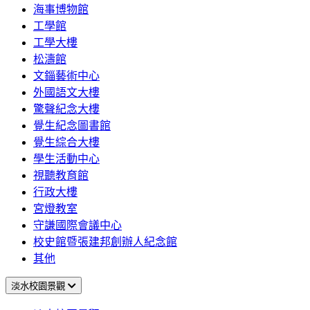
海事博物館
工學館
工學大樓
松濤館
文錙藝術中心
外國語文大樓
驚聲紀念大樓
覺生紀念圖書館
覺生綜合大樓
學生活動中心
視聽教育館
行政大樓
宮燈教室
守謙國際會議中心
校史館暨張建邦創辦人紀念館
其他
淡水校園景觀