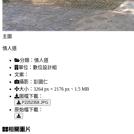
主圖
情人道
分類：
情人道
單位：
數位設計組
文案：
攝影：
彭國仁
大小：
3264 px × 2176 px、1.5 MB
圖檔下載：
P2252358.JPG
原始檔下載：
相關圖片