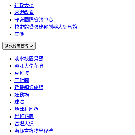
行政大樓
宮燈教室
守謙國際會議中心
校史館暨張建邦創辦人紀念館
其他
淡水校園景觀
淡水校園景觀
淡江大學花牆
克難坡
三化牆
驚聲銅像廣場
運動場
球場
地球村雕塑
覺軒花園
宮燈大道
海豚吉祥物里程碑