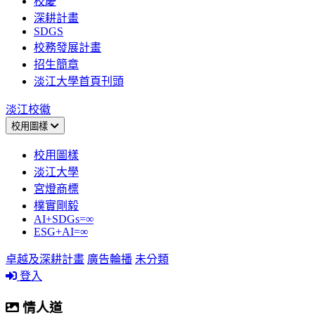
校慶
深耕計畫
SDGS
校務發展計畫
招生簡章
淡江大學首頁刊頭
淡江校徽
校用圖樣
校用圖樣
淡江大學
宮燈商標
樸實剛毅
AI+SDGs=∞
ESG+AI=∞
卓越及深耕計畫
廣告輪播
未分類
登入
情人道