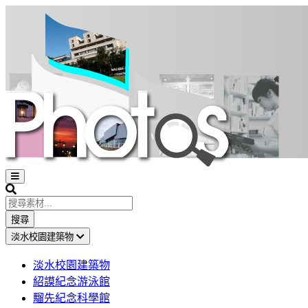
Open
sidebar
Search
搜尋
淡水校園建築物
淡水校園建築物
紹謨紀念游泳館
騮先紀念科學館