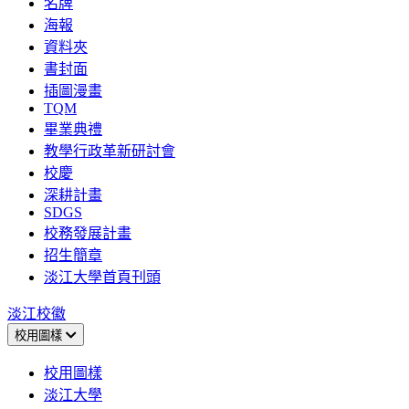
名牌
海報
資料夾
書封面
插圖漫畫
TQM
畢業典禮
教學行政革新研討會
校慶
深耕計畫
SDGS
校務發展計畫
招生簡章
淡江大學首頁刊頭
淡江校徽
校用圖樣
校用圖樣
淡江大學