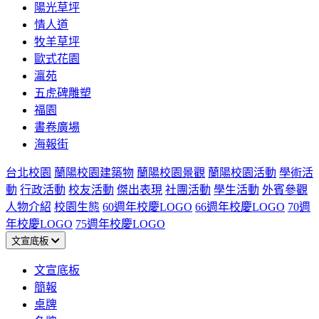
陽光草坪
情人道
牧羊草坪
歐式花園
瀛苑
五虎碑雕塑
福園
書卷廣場
海報街
台北校園
蘭陽校園建築物
蘭陽校園景觀
蘭陽校園活動
學術活
動
行政活動
校友活動
傑出表現
社團活動
學生活動
外賓參觀
人物介紹
校園生態
60週年校慶LOGO
66週年校慶LOGO
70週
年校慶LOGO
75週年校慶LOGO
文宣底板
文宣底板
簡報
桌牌