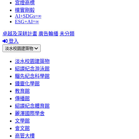
宮燈商標
樸實剛毅
AI+SDGs=∞
ESG+AI=∞
卓越及深耕計畫
廣告輪播
未分類
登入
淡水校園建築物
淡水校園建築物
紹謨紀念游泳館
騮先紀念科學館
鍾靈化學館
教育館
傳播館
紹謨紀念體育館
麗澤國際學舍
文學館
會文館
商管大樓