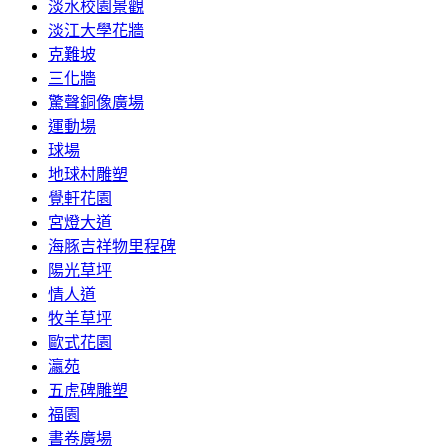
淡水校園景觀
淡江大學花牆
克難坡
三化牆
驚聲銅像廣場
運動場
球場
地球村雕塑
覺軒花園
宮燈大道
海豚吉祥物里程碑
陽光草坪
情人道
牧羊草坪
歐式花園
瀛苑
五虎碑雕塑
福園
書卷廣場