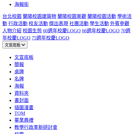
海報街
台北校園
蘭陽校園建築物
蘭陽校園景觀
蘭陽校園活動
學術活
動
行政活動
校友活動
傑出表現
社團活動
學生活動
外賓參觀
人物介紹
校園生態
60週年校慶LOGO
66週年校慶LOGO
70週
年校慶LOGO
75週年校慶LOGO
文宣底板
文宣底板
簡報
桌牌
名牌
海報
資料夾
書封面
插圖漫畫
TQM
畢業典禮
教學行政革新研討會