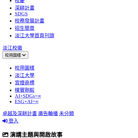
校慶
深耕計畫
SDGS
校務發展計畫
招生簡章
淡江大學首頁刊頭
淡江校徽
校用圖樣
校用圖樣
淡江大學
宮燈商標
樸實剛毅
AI+SDGs=∞
ESG+AI=∞
卓越及深耕計畫
廣告輪播
未分類
登入
演講主題與開啟故事