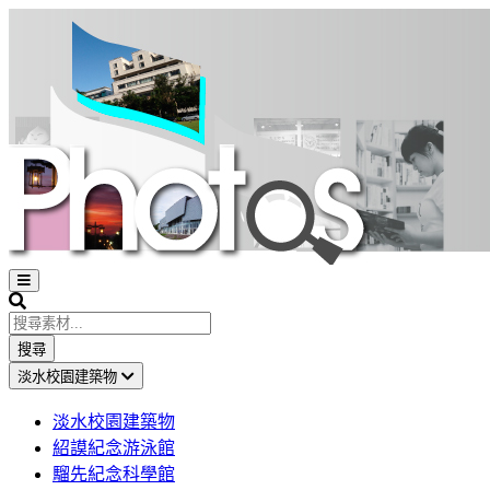
Open
sidebar
Search
搜尋
淡水校園建築物
淡水校園建築物
紹謨紀念游泳館
騮先紀念科學館