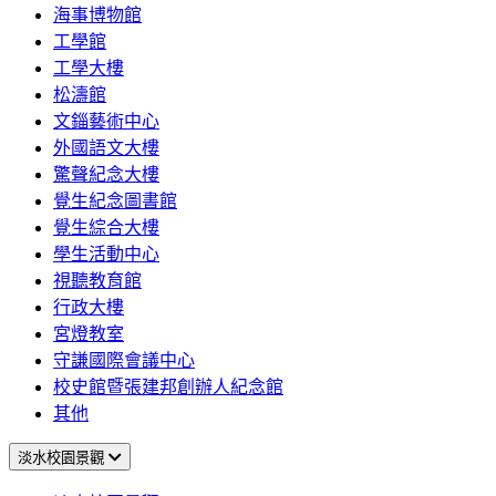
海事博物館
工學館
工學大樓
松濤館
文錙藝術中心
外國語文大樓
驚聲紀念大樓
覺生紀念圖書館
覺生綜合大樓
學生活動中心
視聽教育館
行政大樓
宮燈教室
守謙國際會議中心
校史館暨張建邦創辦人紀念館
其他
淡水校園景觀