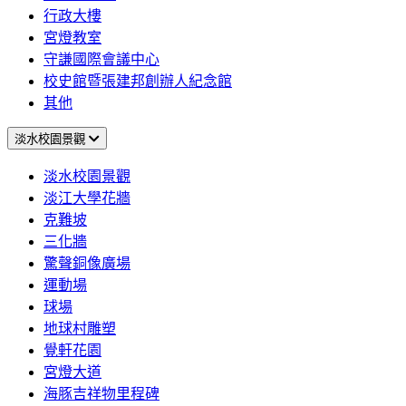
行政大樓
宮燈教室
守謙國際會議中心
校史館暨張建邦創辦人紀念館
其他
淡水校園景觀
淡水校園景觀
淡江大學花牆
克難坡
三化牆
驚聲銅像廣場
運動場
球場
地球村雕塑
覺軒花園
宮燈大道
海豚吉祥物里程碑