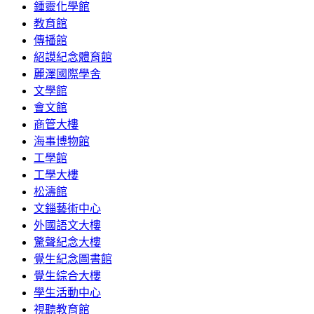
鍾靈化學館
教育館
傳播館
紹謨紀念體育館
麗澤國際學舍
文學館
會文館
商管大樓
海事博物館
工學館
工學大樓
松濤館
文錙藝術中心
外國語文大樓
驚聲紀念大樓
覺生紀念圖書館
覺生綜合大樓
學生活動中心
視聽教育館