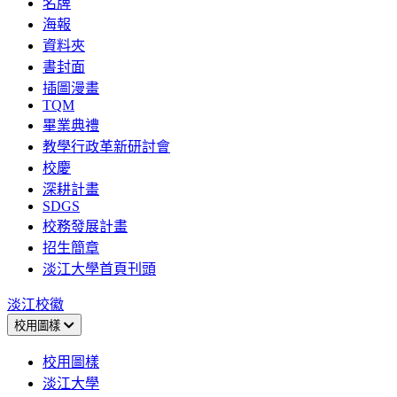
名牌
海報
資料夾
書封面
插圖漫畫
TQM
畢業典禮
教學行政革新研討會
校慶
深耕計畫
SDGS
校務發展計畫
招生簡章
淡江大學首頁刊頭
淡江校徽
校用圖樣
校用圖樣
淡江大學