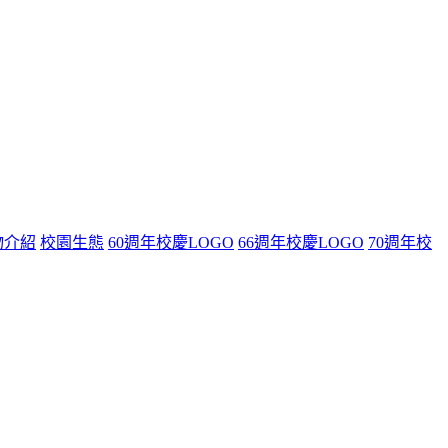
物介紹
校園生態
60週年校慶LOGO
66週年校慶LOGO
70週年校