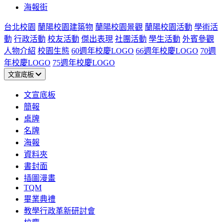
海報街
台北校園
蘭陽校園建築物
蘭陽校園景觀
蘭陽校園活動
學術活
動
行政活動
校友活動
傑出表現
社團活動
學生活動
外賓參觀
人物介紹
校園生態
60週年校慶LOGO
66週年校慶LOGO
70週
年校慶LOGO
75週年校慶LOGO
文宣底板
文宣底板
簡報
桌牌
名牌
海報
資料夾
書封面
插圖漫畫
TQM
畢業典禮
教學行政革新研討會