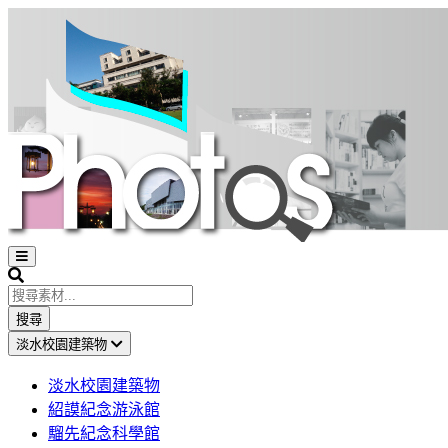
Open
sidebar
Search
搜尋
淡水校園建築物
淡水校園建築物
紹謨紀念游泳館
騮先紀念科學館