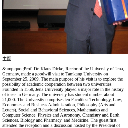
主圖
&amp;quot;Prof. Dr. Klaus Dicke, Rector of the University of Jena,
Germany, made a goodwill visit to Tamkang University on
September 25, 2009. The main purpose of his visit is to explore the
possibility of academic cooperation between two universities.
Founded in 1558, Jena University played a major role in the history
of ideas in Germany. The university has student number about
21,000. The University comprises ten Faculties: Technology, Law,
Economics and Business Administration, Philosophy (Arts and
Letters), Social and Behavioral Sciences, Mathematics and
Computer Science, Physics and Astronomy, Chemistry and Earth
Sciences, Biology and Pharmacy, and Medicine. The guest first
attended the reception and a discussion hosted by the President of