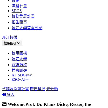
校慶
深耕計畫
SDGS
校務發展計畫
招生簡章
淡江大學首頁刊頭
淡江校徽
校用圖樣
校用圖樣
淡江大學
宮燈商標
樸實剛毅
AI+SDGs=∞
ESG+AI=∞
卓越及深耕計畫
廣告輪播
未分類
登入
WelcomeProf. Dr. Klaus Dicke, Rector, the