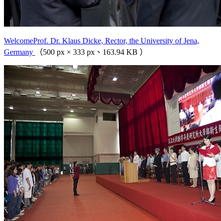
WelcomeProf. Dr. Klaus Dicke, Rector, the University of Jena,
Germany
（500 px × 333 px、163.94 KB ）