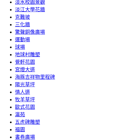
淡水校園景觀
淡江大學花牆
克難坡
三化牆
驚聲銅像廣場
運動場
球場
地球村雕塑
覺軒花園
宮燈大道
海豚吉祥物里程碑
陽光草坪
情人道
牧羊草坪
歐式花園
瀛苑
五虎碑雕塑
福園
書卷廣場