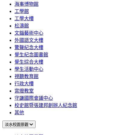
海事博物館
工學館
工學大樓
松濤館
文錙藝術中心
外國語文大樓
驚聲紀念大樓
覺生紀念圖書館
覺生綜合大樓
學生活動中心
視聽教育館
行政大樓
宮燈教室
守謙國際會議中心
校史館暨張建邦創辦人紀念館
其他
淡水校園景觀