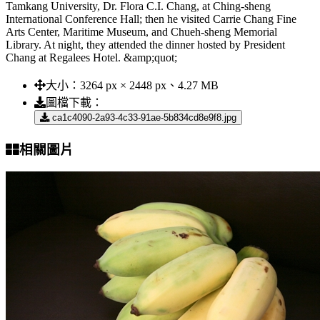
Tamkang University, Dr. Flora C.I. Chang, at Ching-sheng
International Conference Hall; then he visited Carrie Chang Fine
Arts Center, Maritime Museum, and Chueh-sheng Memorial
Library. At night, they attended the dinner hosted by President
Chang at Regalees Hotel. &amp;quot;
大小：
3264 px × 2448 px、4.27 MB
圖檔下載：
ca1c4090-2a93-4c33-91ae-5b834cd8e9f8.jpg
相關圖片