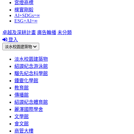
宮燈商標
樸實剛毅
AI+SDGs=∞
ESG+AI=∞
卓越及深耕計畫
廣告輪播
未分類
登入
淡水校園建築物
淡水校園建築物
紹謨紀念游泳館
騮先紀念科學館
鍾靈化學館
教育館
傳播館
紹謨紀念體育館
麗澤國際學舍
文學館
會文館
商管大樓