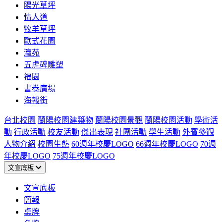
陽光草坪
情人道
牧羊草坪
歐式花園
瀛苑
五虎碑雕塑
福園
書卷廣場
海報街
台北校園
蘭陽校園建築物
蘭陽校園景觀
蘭陽校園活動
學術活
動
行政活動
校友活動
傑出表現
社團活動
學生活動
外賓參觀
人物介紹
校園生態
60週年校慶LOGO
66週年校慶LOGO
70週
年校慶LOGO
75週年校慶LOGO
文宣底板
文宣底板
簡報
桌牌