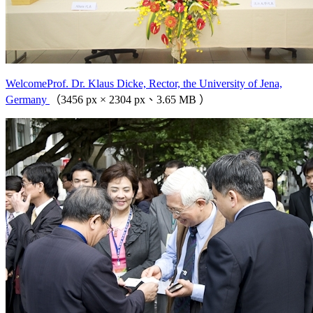
WelcomeProf. Dr. Klaus Dicke, Rector, the University of Jena,
Germany
（3456 px × 2304 px、3.65 MB ）