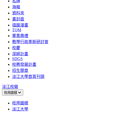
名牌
海報
資料夾
書封面
插圖漫畫
TQM
畢業典禮
教學行政革新研討會
校慶
深耕計畫
SDGS
校務發展計畫
招生簡章
淡江大學首頁刊頭
淡江校徽
校用圖樣
校用圖樣
淡江大學