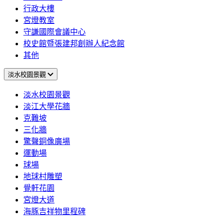
行政大樓
宮燈教室
守謙國際會議中心
校史館暨張建邦創辦人紀念館
其他
淡水校園景觀
淡水校園景觀
淡江大學花牆
克難坡
三化牆
驚聲銅像廣場
運動場
球場
地球村雕塑
覺軒花園
宮燈大道
海豚吉祥物里程碑