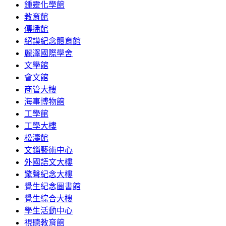
鍾靈化學館
教育館
傳播館
紹謨紀念體育館
麗澤國際學舍
文學館
會文館
商管大樓
海事博物館
工學館
工學大樓
松濤館
文錙藝術中心
外國語文大樓
驚聲紀念大樓
覺生紀念圖書館
覺生綜合大樓
學生活動中心
視聽教育館