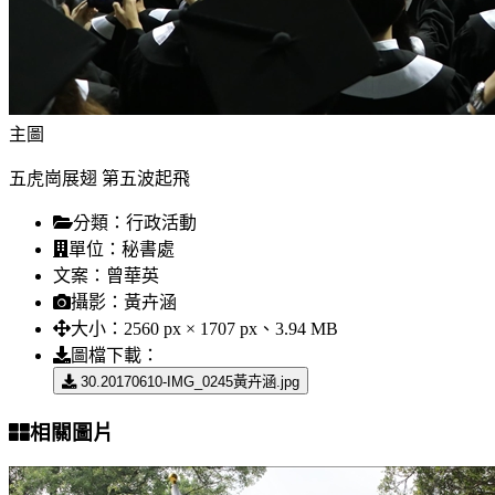
主圖
五虎崗展翅 第五波起飛
分類：
行政活動
單位：
秘書處
文案：
曾華英
攝影：
黃卉涵
大小：
2560 px × 1707 px、3.94 MB
圖檔下載：
30.20170610-IMG_0245黃卉涵.jpg
相關圖片