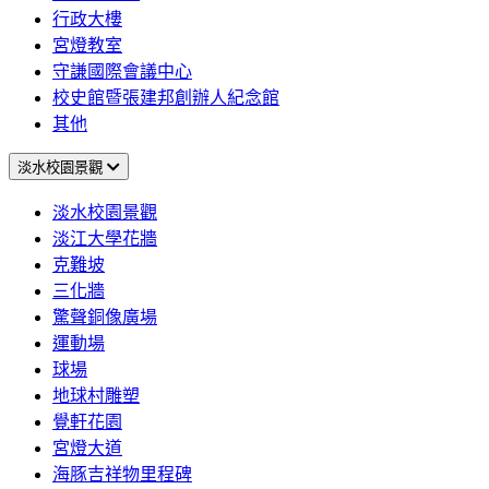
行政大樓
宮燈教室
守謙國際會議中心
校史館暨張建邦創辦人紀念館
其他
淡水校園景觀
淡水校園景觀
淡江大學花牆
克難坡
三化牆
驚聲銅像廣場
運動場
球場
地球村雕塑
覺軒花園
宮燈大道
海豚吉祥物里程碑