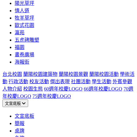
陽光草坪
情人道
牧羊草坪
歐式花園
瀛苑
五虎碑雕塑
福園
書卷廣場
海報街
台北校園
蘭陽校園建築物
蘭陽校園景觀
蘭陽校園活動
學術活
動
行政活動
校友活動
傑出表現
社團活動
學生活動
外賓參觀
人物介紹
校園生態
60週年校慶LOGO
66週年校慶LOGO
70週
年校慶LOGO
75週年校慶LOGO
文宣底板
文宣底板
簡報
桌牌