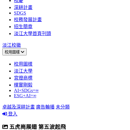
校慶
深耕計畫
SDGS
校務發展計畫
招生簡章
淡江大學首頁刊頭
淡江校徽
校用圖樣
校用圖樣
淡江大學
宮燈商標
樸實剛毅
AI+SDGs=∞
ESG+AI=∞
卓越及深耕計畫
廣告輪播
未分類
登入
五虎崗展翅 第五波起飛