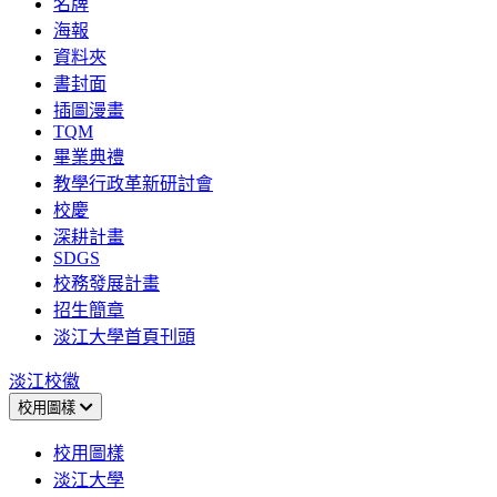
名牌
海報
資料夾
書封面
插圖漫畫
TQM
畢業典禮
教學行政革新研討會
校慶
深耕計畫
SDGS
校務發展計畫
招生簡章
淡江大學首頁刊頭
淡江校徽
校用圖樣
校用圖樣
淡江大學