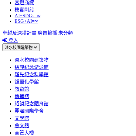
宮燈商標
樸實剛毅
AI+SDGs=∞
ESG+AI=∞
卓越及深耕計畫
廣告輪播
未分類
登入
淡水校園建築物
淡水校園建築物
紹謨紀念游泳館
騮先紀念科學館
鍾靈化學館
教育館
傳播館
紹謨紀念體育館
麗澤國際學舍
文學館
會文館
商管大樓