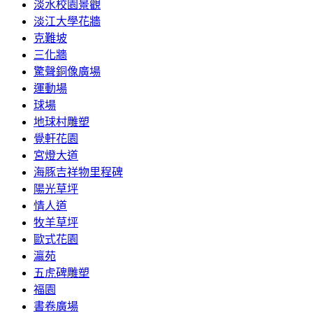
淡水校園景觀
淡江大學花牆
克難坡
三化牆
驚聲銅像廣場
運動場
球場
地球村雕塑
覺軒花園
宮燈大道
海豚吉祥物里程碑
陽光草坪
情人道
牧羊草坪
歐式花園
瀛苑
五虎碑雕塑
福園
書卷廣場