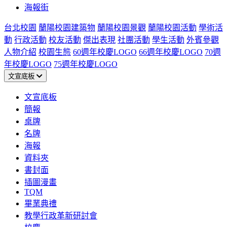
海報街
台北校園
蘭陽校園建築物
蘭陽校園景觀
蘭陽校園活動
學術活
動
行政活動
校友活動
傑出表現
社團活動
學生活動
外賓參觀
人物介紹
校園生態
60週年校慶LOGO
66週年校慶LOGO
70週
年校慶LOGO
75週年校慶LOGO
文宣底板
文宣底板
簡報
桌牌
名牌
海報
資料夾
書封面
插圖漫畫
TQM
畢業典禮
教學行政革新研討會