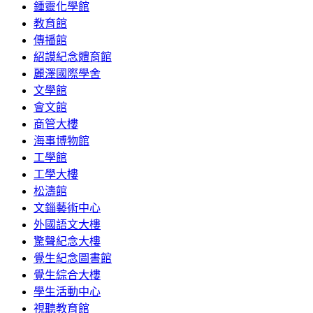
鍾靈化學館
教育館
傳播館
紹謨紀念體育館
麗澤國際學舍
文學館
會文館
商管大樓
海事博物館
工學館
工學大樓
松濤館
文錙藝術中心
外國語文大樓
驚聲紀念大樓
覺生紀念圖書館
覺生綜合大樓
學生活動中心
視聽教育館