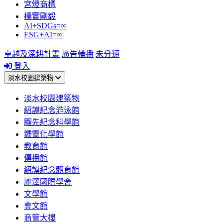
宮燈商標
樸實剛毅
AI+SDGs=∞
ESG+AI=∞
卓越及深耕計畫
廣告輪播
未分類
登入
淡水校園建築物
淡水校園建築物
紹謨紀念游泳館
騮先紀念科學館
鍾靈化學館
教育館
傳播館
紹謨紀念體育館
麗澤國際學舍
文學館
會文館
商管大樓