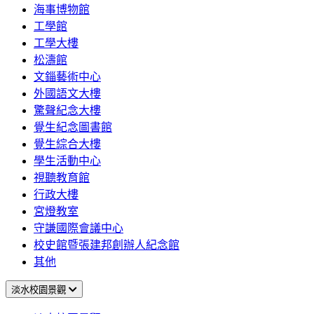
海事博物館
工學館
工學大樓
松濤館
文錙藝術中心
外國語文大樓
驚聲紀念大樓
覺生紀念圖書館
覺生綜合大樓
學生活動中心
視聽教育館
行政大樓
宮燈教室
守謙國際會議中心
校史館暨張建邦創辦人紀念館
其他
淡水校園景觀