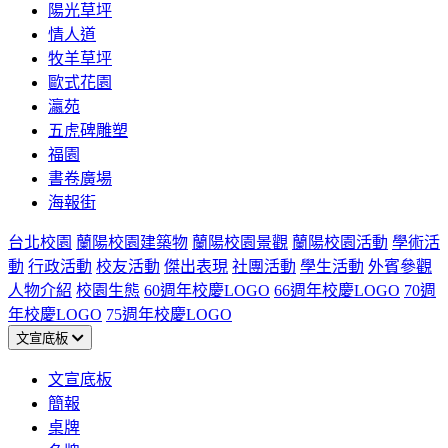
陽光草坪
情人道
牧羊草坪
歐式花園
瀛苑
五虎碑雕塑
福園
書卷廣場
海報街
台北校園
蘭陽校園建築物
蘭陽校園景觀
蘭陽校園活動
學術活
動
行政活動
校友活動
傑出表現
社團活動
學生活動
外賓參觀
人物介紹
校園生態
60週年校慶LOGO
66週年校慶LOGO
70週
年校慶LOGO
75週年校慶LOGO
文宣底板
文宣底板
簡報
桌牌