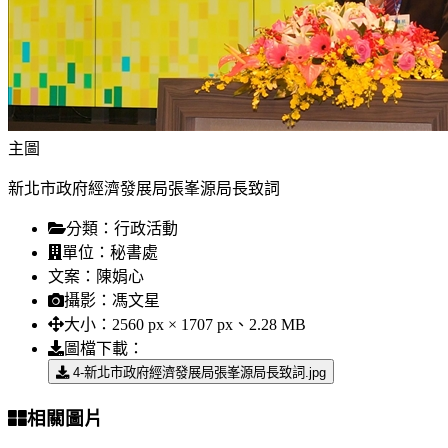
主圖
新北市政府經濟發展局張峯源局長致詞
分類：
行政活動
單位：
秘書處
文案：
陳娟心
攝影：
馮文星
大小：
2560 px × 1707 px、2.28 MB
圖檔下載：
4-新北市政府經濟發展局張峯源局長致詞.jpg
相關圖片