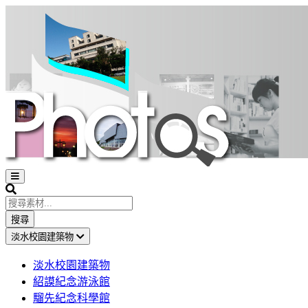
Open
sidebar
Search
搜尋
淡水校園建築物
淡水校園建築物
紹謨紀念游泳館
騮先紀念科學館