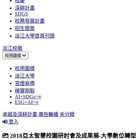
校慶
深耕計畫
SDGS
校務發展計畫
招生簡章
淡江大學首頁刊頭
淡江校徽
校用圖樣
校用圖樣
淡江大學
宮燈商標
樸實剛毅
AI+SDGs=∞
ESG+AI=∞
卓越及深耕計畫
廣告輪播
未分類
登入
2018亞太智慧校園研討會及成果展-大學數位轉型