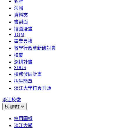
名牌
海報
資料夾
書封面
插圖漫畫
TQM
畢業典禮
教學行政革新研討會
校慶
深耕計畫
SDGS
校務發展計畫
招生簡章
淡江大學首頁刊頭
淡江校徽
校用圖樣
校用圖樣
淡江大學