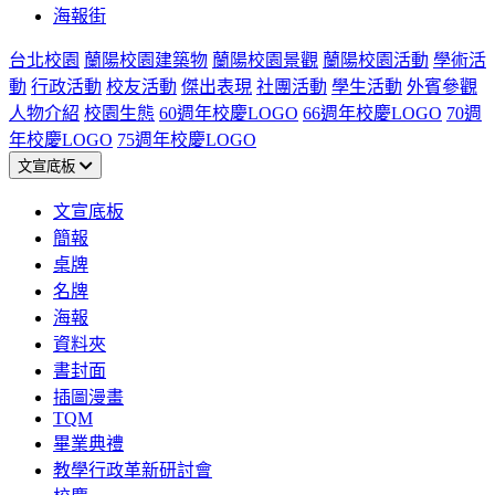
海報街
台北校園
蘭陽校園建築物
蘭陽校園景觀
蘭陽校園活動
學術活
動
行政活動
校友活動
傑出表現
社團活動
學生活動
外賓參觀
人物介紹
校園生態
60週年校慶LOGO
66週年校慶LOGO
70週
年校慶LOGO
75週年校慶LOGO
文宣底板
文宣底板
簡報
桌牌
名牌
海報
資料夾
書封面
插圖漫畫
TQM
畢業典禮
教學行政革新研討會