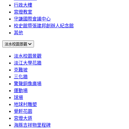
行政大樓
宮燈教室
守謙國際會議中心
校史館暨張建邦創辦人紀念館
其他
淡水校園景觀
淡水校園景觀
淡江大學花牆
克難坡
三化牆
驚聲銅像廣場
運動場
球場
地球村雕塑
覺軒花園
宮燈大道
海豚吉祥物里程碑