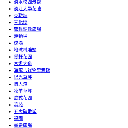
淡水校園景觀
淡江大學花牆
克難坡
三化牆
驚聲銅像廣場
運動場
球場
地球村雕塑
覺軒花園
宮燈大道
海豚吉祥物里程碑
陽光草坪
情人道
牧羊草坪
歐式花園
瀛苑
五虎碑雕塑
福園
書卷廣場