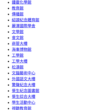
鍾靈化學館
教育館
傳播館
紹謨紀念體育館
麗澤國際學舍
文學館
會文館
商管大樓
海事博物館
工學館
工學大樓
松濤館
文錙藝術中心
外國語文大樓
驚聲紀念大樓
覺生紀念圖書館
覺生綜合大樓
學生活動中心
視聽教育館