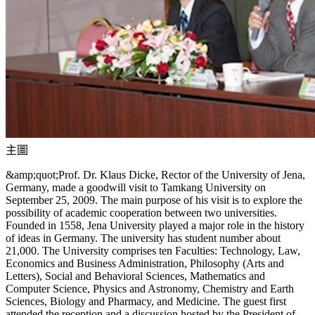
主圖
&amp;quot;Prof. Dr. Klaus Dicke, Rector of the University of Jena,
Germany, made a goodwill visit to Tamkang University on
September 25, 2009. The main purpose of his visit is to explore the
possibility of academic cooperation between two universities.
Founded in 1558, Jena University played a major role in the history
of ideas in Germany. The university has student number about
21,000. The University comprises ten Faculties: Technology, Law,
Economics and Business Administration, Philosophy (Arts and
Letters), Social and Behavioral Sciences, Mathematics and
Computer Science, Physics and Astronomy, Chemistry and Earth
Sciences, Biology and Pharmacy, and Medicine. The guest first
attended the reception and a discussion hosted by the President of