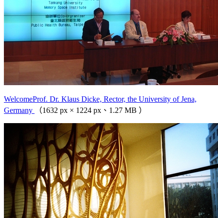
WelcomeProf. Dr. Klaus Dicke, Rector, the University of Jena,
Germany
（1632 px × 1224 px、1.27 MB ）