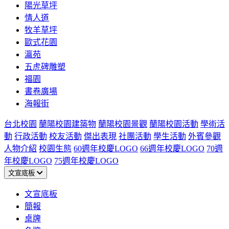
陽光草坪
情人道
牧羊草坪
歐式花園
瀛苑
五虎碑雕塑
福園
書卷廣場
海報街
台北校園
蘭陽校園建築物
蘭陽校園景觀
蘭陽校園活動
學術活
動
行政活動
校友活動
傑出表現
社團活動
學生活動
外賓參觀
人物介紹
校園生態
60週年校慶LOGO
66週年校慶LOGO
70週
年校慶LOGO
75週年校慶LOGO
文宣底板
文宣底板
簡報
桌牌