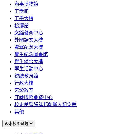
海事博物館
工學館
工學大樓
松濤館
文錙藝術中心
外國語文大樓
驚聲紀念大樓
覺生紀念圖書館
覺生綜合大樓
學生活動中心
視聽教育館
行政大樓
宮燈教室
守謙國際會議中心
校史館暨張建邦創辦人紀念館
其他
淡水校園景觀