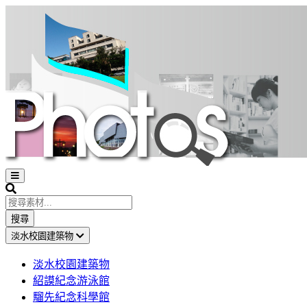
Open
sidebar
Search
搜尋
淡水校園建築物
淡水校園建築物
紹謨紀念游泳館
騮先紀念科學館