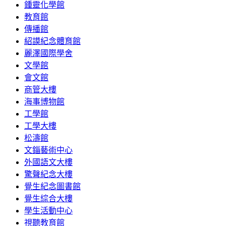
鍾靈化學館
教育館
傳播館
紹謨紀念體育館
麗澤國際學舍
文學館
會文館
商管大樓
海事博物館
工學館
工學大樓
松濤館
文錙藝術中心
外國語文大樓
驚聲紀念大樓
覺生紀念圖書館
覺生綜合大樓
學生活動中心
視聽教育館