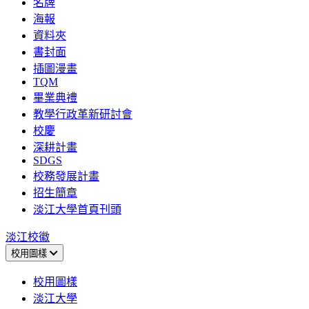
名牌
海報
資料夾
書封面
插圖漫畫
TQM
畢業典禮
教學行政革新研討會
校慶
深耕計畫
SDGS
校務發展計畫
招生簡章
淡江大學首頁刊頭
淡江校徽
校用圖樣
校用圖樣
淡江大學