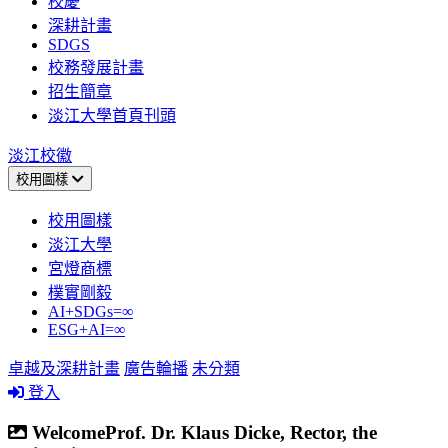
校慶
深耕計畫
SDGS
校務發展計畫
招生簡章
淡江大學首頁刊頭
淡江校徽
校用圖樣
校用圖樣
淡江大學
宮燈商標
樸實剛毅
AI+SDGs=∞
ESG+AI=∞
卓越及深耕計畫
廣告輪播
未分類
登入
WelcomeProf. Dr. Klaus Dicke, Rector, the