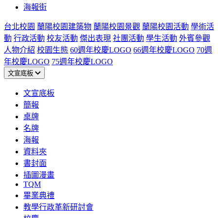
海報街
台北校園
蘭陽校園建築物
蘭陽校園景觀
蘭陽校園活動
學術活
動
行政活動
校友活動
傑出表現
社團活動
學生活動
外賓參觀
人物介紹
校園生態
60週年校慶LOGO
66週年校慶LOGO
70週
年校慶LOGO
75週年校慶LOGO
文宣底板
文宣底板
簡報
桌牌
名牌
海報
資料夾
書封面
插圖漫畫
TQM
畢業典禮
教學行政革新研討會