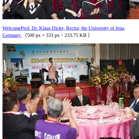
WelcomeProf. Dr. Klaus Dicke, Rector, the University of Jena,
Germany
（500 px × 333 px、233.75 KB ）