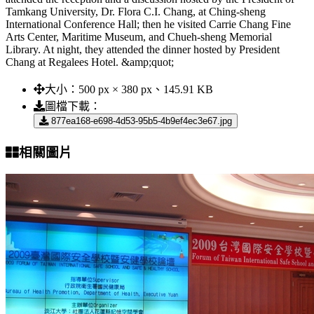
Tamkang University, Dr. Flora C.I. Chang, at Ching-sheng
International Conference Hall; then he visited Carrie Chang Fine
Arts Center, Maritime Museum, and Chueh-sheng Memorial
Library. At night, they attended the dinner hosted by President
Chang at Regalees Hotel. &amp;quot;
大小：
500 px × 380 px、145.91 KB
圖檔下載：
877ea168-e698-4d53-95b5-4b9ef4ec3e67.jpg
相關圖片