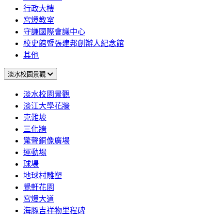
行政大樓
宮燈教室
守謙國際會議中心
校史館暨張建邦創辦人紀念館
其他
淡水校園景觀
淡水校園景觀
淡江大學花牆
克難坡
三化牆
驚聲銅像廣場
運動場
球場
地球村雕塑
覺軒花園
宮燈大道
海豚吉祥物里程碑