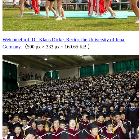
WelcomeProf. Dr. Klaus Dicke, Rector, the University of Jena,
Germany
（500 px × 333 px、160.65 KB ）