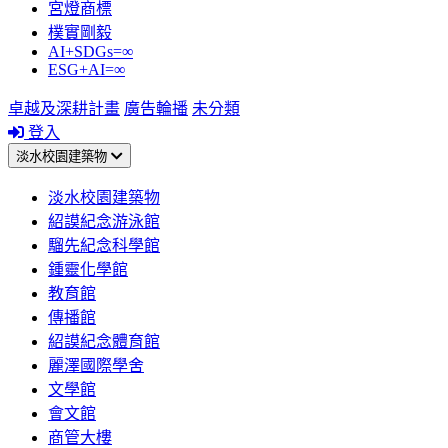
宮燈商標
樸實剛毅
AI+SDGs=∞
ESG+AI=∞
卓越及深耕計畫
廣告輪播
未分類
登入
淡水校園建築物
淡水校園建築物
紹謨紀念游泳館
騮先紀念科學館
鍾靈化學館
教育館
傳播館
紹謨紀念體育館
麗澤國際學舍
文學館
會文館
商管大樓