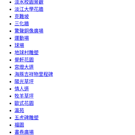
淡水校園景觀
淡江大學花牆
克難坡
三化牆
驚聲銅像廣場
運動場
球場
地球村雕塑
覺軒花園
宮燈大道
海豚吉祥物里程碑
陽光草坪
情人道
牧羊草坪
歐式花園
瀛苑
五虎碑雕塑
福園
書卷廣場