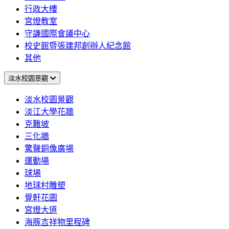
行政大樓
宮燈教室
守謙國際會議中心
校史館暨張建邦創辦人紀念館
其他
淡水校園景觀
淡水校園景觀
淡江大學花牆
克難坡
三化牆
驚聲銅像廣場
運動場
球場
地球村雕塑
覺軒花園
宮燈大道
海豚吉祥物里程碑