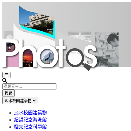
Open
sidebar
Search
搜尋
淡水校園建築物
淡水校園建築物
紹謨紀念游泳館
騮先紀念科學館