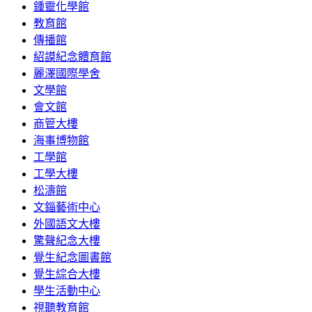
鍾靈化學館
教育館
傳播館
紹謨紀念體育館
麗澤國際學舍
文學館
會文館
商管大樓
海事博物館
工學館
工學大樓
松濤館
文錙藝術中心
外國語文大樓
驚聲紀念大樓
覺生紀念圖書館
覺生綜合大樓
學生活動中心
視聽教育館