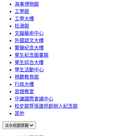
海事博物館
工學館
工學大樓
松濤館
文錙藝術中心
外國語文大樓
驚聲紀念大樓
覺生紀念圖書館
覺生綜合大樓
學生活動中心
視聽教育館
行政大樓
宮燈教室
守謙國際會議中心
校史館暨張建邦創辦人紀念館
其他
淡水校園景觀