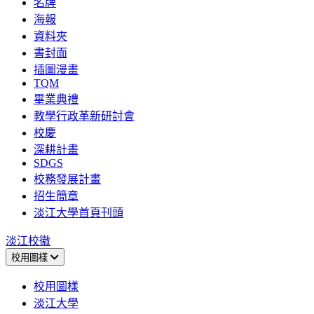
名牌
海報
資料夾
書封面
插圖漫畫
TQM
畢業典禮
教學行政革新研討會
校慶
深耕計畫
SDGS
校務發展計畫
招生簡章
淡江大學首頁刊頭
淡江校徽
校用圖樣
校用圖樣
淡江大學