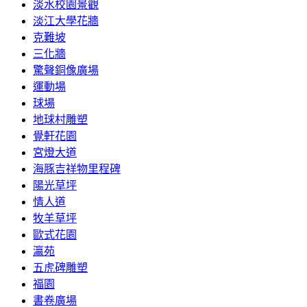
淡水校園景觀
淡江大學花牆
克難坡
三化牆
驚聲銅像廣場
運動場
球場
地球村雕塑
覺軒花園
宮燈大道
海豚吉祥物里程碑
陽光草坪
情人道
牧羊草坪
歐式花園
瀛苑
五虎碑雕塑
福園
書卷廣場