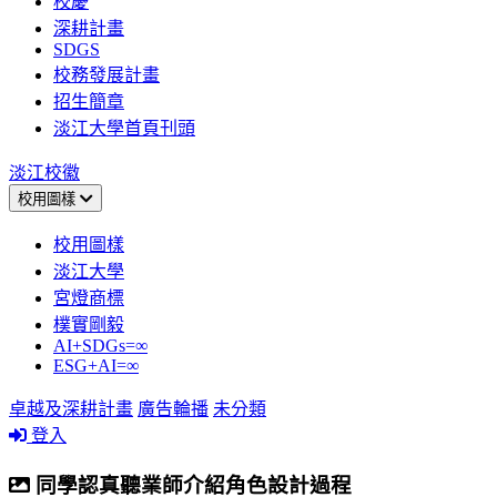
校慶
深耕計畫
SDGS
校務發展計畫
招生簡章
淡江大學首頁刊頭
淡江校徽
校用圖樣
校用圖樣
淡江大學
宮燈商標
樸實剛毅
AI+SDGs=∞
ESG+AI=∞
卓越及深耕計畫
廣告輪播
未分類
登入
同學認真聽業師介紹角色設計過程