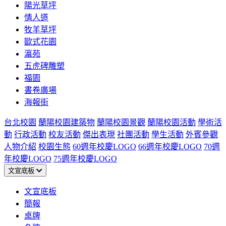
陽光草坪
情人道
牧羊草坪
歐式花園
瀛苑
五虎碑雕塑
福園
書卷廣場
海報街
台北校園
蘭陽校園建築物
蘭陽校園景觀
蘭陽校園活動
學術活
動
行政活動
校友活動
傑出表現
社團活動
學生活動
外賓參觀
人物介紹
校園生態
60週年校慶LOGO
66週年校慶LOGO
70週
年校慶LOGO
75週年校慶LOGO
文宣底板
文宣底板
簡報
桌牌