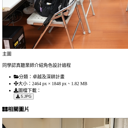
主圖
同學認真聽業師介紹角色設計過程
分類：
卓越及深耕計畫
大小：
2464 px × 1848 px、1.82 MB
圖檔下載：
5.JPG
相關圖片