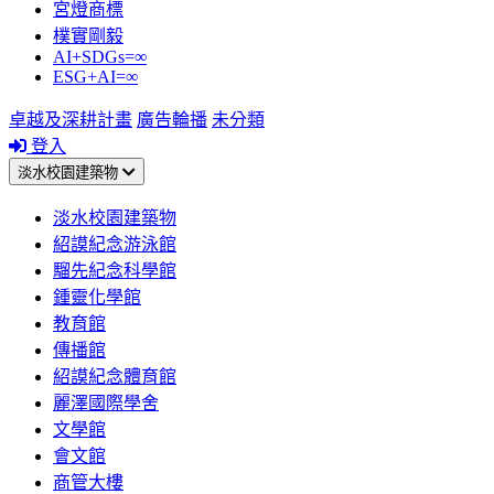
宮燈商標
樸實剛毅
AI+SDGs=∞
ESG+AI=∞
卓越及深耕計畫
廣告輪播
未分類
登入
淡水校園建築物
淡水校園建築物
紹謨紀念游泳館
騮先紀念科學館
鍾靈化學館
教育館
傳播館
紹謨紀念體育館
麗澤國際學舍
文學館
會文館
商管大樓