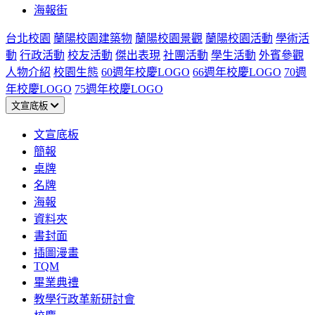
海報街
台北校園
蘭陽校園建築物
蘭陽校園景觀
蘭陽校園活動
學術活
動
行政活動
校友活動
傑出表現
社團活動
學生活動
外賓參觀
人物介紹
校園生態
60週年校慶LOGO
66週年校慶LOGO
70週
年校慶LOGO
75週年校慶LOGO
文宣底板
文宣底板
簡報
桌牌
名牌
海報
資料夾
書封面
插圖漫畫
TQM
畢業典禮
教學行政革新研討會