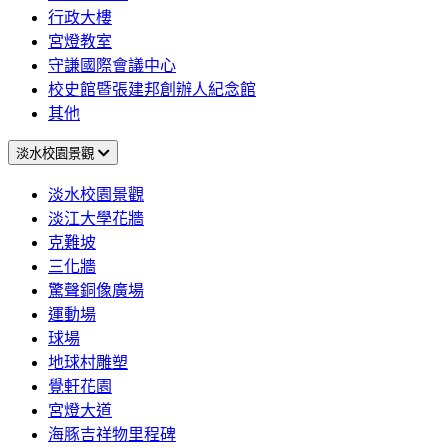
行政大樓
宮燈教室
守謙國際會議中心
校史館暨張建邦創辦人紀念館
其他
淡水校園景觀
淡水校園景觀
淡江大學花牆
克難坡
三化牆
驚聲銅像廣場
運動場
球場
地球村雕塑
覺軒花園
宮燈大道
海豚吉祥物里程碑