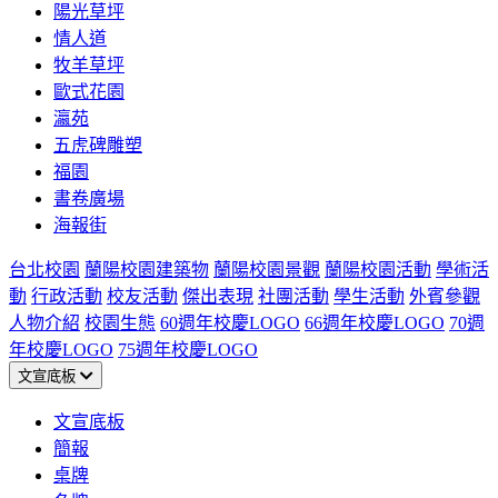
陽光草坪
情人道
牧羊草坪
歐式花園
瀛苑
五虎碑雕塑
福園
書卷廣場
海報街
台北校園
蘭陽校園建築物
蘭陽校園景觀
蘭陽校園活動
學術活
動
行政活動
校友活動
傑出表現
社團活動
學生活動
外賓參觀
人物介紹
校園生態
60週年校慶LOGO
66週年校慶LOGO
70週
年校慶LOGO
75週年校慶LOGO
文宣底板
文宣底板
簡報
桌牌