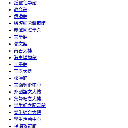
鍾靈化學館
教育館
傳播館
紹謨紀念體育館
麗澤國際學舍
文學館
會文館
商管大樓
海事博物館
工學館
工學大樓
松濤館
文錙藝術中心
外國語文大樓
驚聲紀念大樓
覺生紀念圖書館
覺生綜合大樓
學生活動中心
視聽教育館