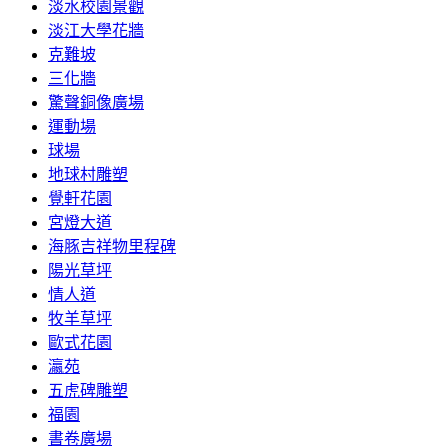
淡水校園景觀
淡江大學花牆
克難坡
三化牆
驚聲銅像廣場
運動場
球場
地球村雕塑
覺軒花園
宮燈大道
海豚吉祥物里程碑
陽光草坪
情人道
牧羊草坪
歐式花園
瀛苑
五虎碑雕塑
福園
書卷廣場