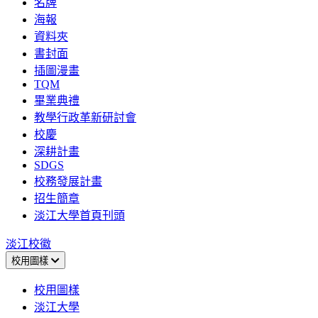
名牌
海報
資料夾
書封面
插圖漫畫
TQM
畢業典禮
教學行政革新研討會
校慶
深耕計畫
SDGS
校務發展計畫
招生簡章
淡江大學首頁刊頭
淡江校徽
校用圖樣
校用圖樣
淡江大學