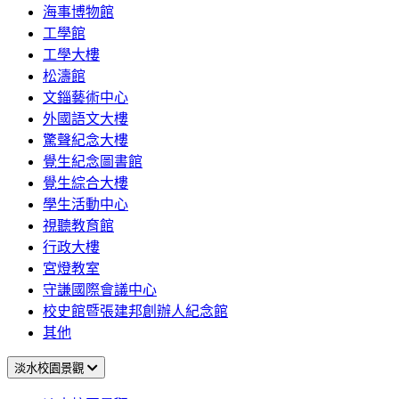
海事博物館
工學館
工學大樓
松濤館
文錙藝術中心
外國語文大樓
驚聲紀念大樓
覺生紀念圖書館
覺生綜合大樓
學生活動中心
視聽教育館
行政大樓
宮燈教室
守謙國際會議中心
校史館暨張建邦創辦人紀念館
其他
淡水校園景觀