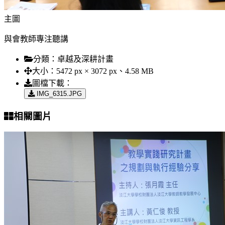
主圖
與會教師專注聽講
分類：
卓越及深耕計畫
大小：
5472 px × 3072 px、4.58 MB
圖檔下載：
IMG_6315.JPG
相關圖片