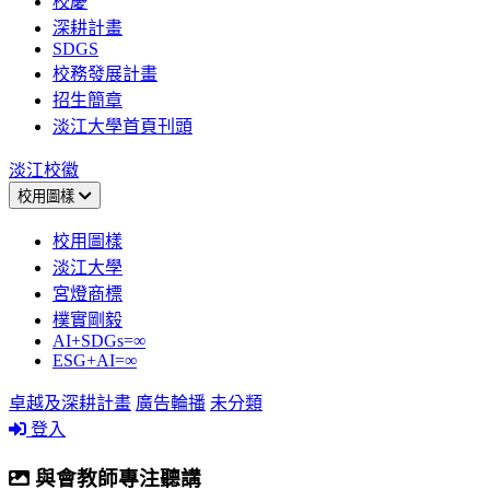
校慶
深耕計畫
SDGS
校務發展計畫
招生簡章
淡江大學首頁刊頭
淡江校徽
校用圖樣
校用圖樣
淡江大學
宮燈商標
樸實剛毅
AI+SDGs=∞
ESG+AI=∞
卓越及深耕計畫
廣告輪播
未分類
登入
與會教師專注聽講