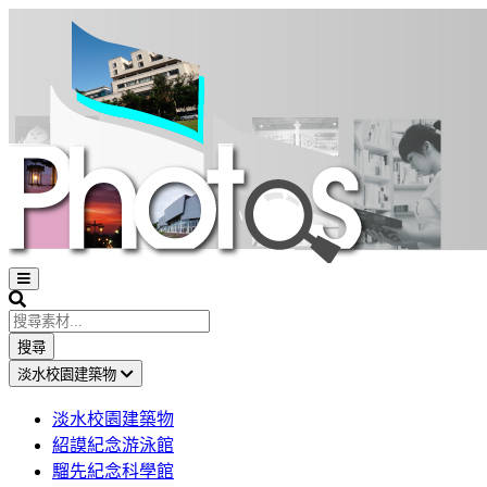
Open
sidebar
Search
搜尋
淡水校園建築物
淡水校園建築物
紹謨紀念游泳館
騮先紀念科學館