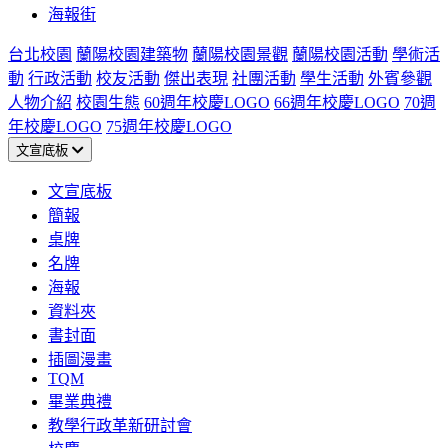
海報街
台北校園
蘭陽校園建築物
蘭陽校園景觀
蘭陽校園活動
學術活
動
行政活動
校友活動
傑出表現
社團活動
學生活動
外賓參觀
人物介紹
校園生態
60週年校慶LOGO
66週年校慶LOGO
70週
年校慶LOGO
75週年校慶LOGO
文宣底板
文宣底板
簡報
桌牌
名牌
海報
資料夾
書封面
插圖漫畫
TQM
畢業典禮
教學行政革新研討會