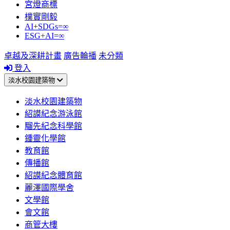
宮燈商標
樸實剛毅
AI+SDGs=∞
ESG+AI=∞
卓越及深耕計畫
廣告輪播
未分類
登入
淡水校園建築物
淡水校園建築物
紹謨紀念游泳館
騮先紀念科學館
鍾靈化學館
教育館
傳播館
紹謨紀念體育館
麗澤國際學舍
文學館
會文館
商管大樓