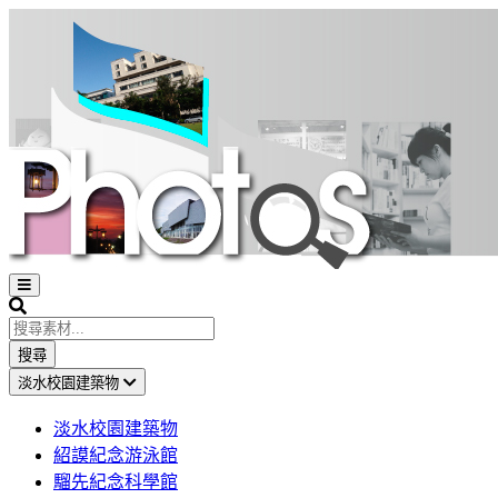
Open
sidebar
Search
搜尋
淡水校園建築物
淡水校園建築物
紹謨紀念游泳館
騮先紀念科學館