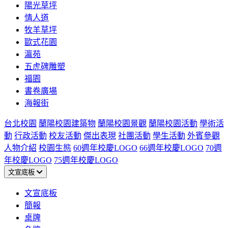
陽光草坪
情人道
牧羊草坪
歐式花園
瀛苑
五虎碑雕塑
福園
書卷廣場
海報街
台北校園
蘭陽校園建築物
蘭陽校園景觀
蘭陽校園活動
學術活
動
行政活動
校友活動
傑出表現
社團活動
學生活動
外賓參觀
人物介紹
校園生態
60週年校慶LOGO
66週年校慶LOGO
70週
年校慶LOGO
75週年校慶LOGO
文宣底板
文宣底板
簡報
桌牌