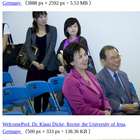
Germany
（3888 px × 2592 px、5.53 MB ）
WelcomeProf. Dr. Klaus Dicke, Rector, the University of Jena,
Germany
（500 px × 333 px、138.36 KB ）