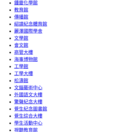
鍾靈化學館
教育館
傳播館
紹謨紀念體育館
麗澤國際學舍
文學館
會文館
商管大樓
海事博物館
工學館
工學大樓
松濤館
文錙藝術中心
外國語文大樓
驚聲紀念大樓
覺生紀念圖書館
覺生綜合大樓
學生活動中心
視聽教育館