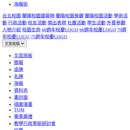
海報街
台北校園
蘭陽校園建築物
蘭陽校園景觀
蘭陽校園活動
學術活
動
行政活動
校友活動
傑出表現
社團活動
學生活動
外賓參觀
人物介紹
校園生態
60週年校慶LOGO
66週年校慶LOGO
70週
年校慶LOGO
75週年校慶LOGO
文宣底板
文宣底板
簡報
桌牌
名牌
海報
資料夾
書封面
插圖漫畫
TQM
畢業典禮
教學行政革新研討會