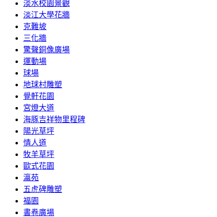
淡水校園景觀
淡江大學花牆
克難坡
三化牆
驚聲銅像廣場
運動場
球場
地球村雕塑
覺軒花園
宮燈大道
海豚吉祥物里程碑
陽光草坪
情人道
牧羊草坪
歐式花園
瀛苑
五虎碑雕塑
福園
書卷廣場