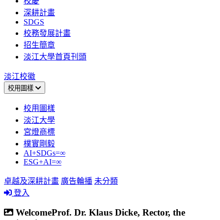
校慶
深耕計畫
SDGS
校務發展計畫
招生簡章
淡江大學首頁刊頭
淡江校徽
校用圖樣
校用圖樣
淡江大學
宮燈商標
樸實剛毅
AI+SDGs=∞
ESG+AI=∞
卓越及深耕計畫
廣告輪播
未分類
登入
WelcomeProf. Dr. Klaus Dicke, Rector, the