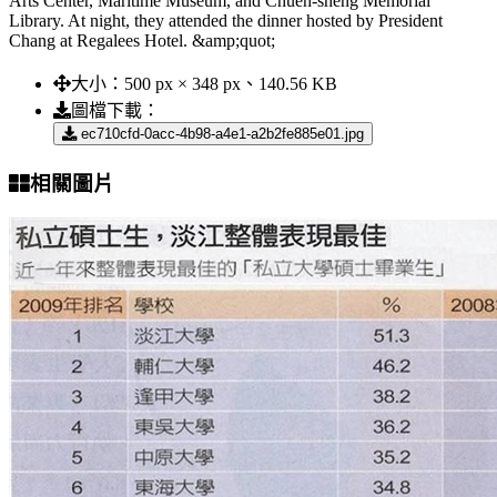
Arts Center, Maritime Museum, and Chueh-sheng Memorial
Library. At night, they attended the dinner hosted by President
Chang at Regalees Hotel. &amp;quot;
大小：
500 px × 348 px、140.56 KB
圖檔下載：
ec710cfd-0acc-4b98-a4e1-a2b2fe885e01.jpg
相關圖片