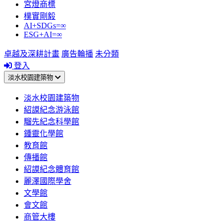
宮燈商標
樸實剛毅
AI+SDGs=∞
ESG+AI=∞
卓越及深耕計畫
廣告輪播
未分類
登入
淡水校園建築物
淡水校園建築物
紹謨紀念游泳館
騮先紀念科學館
鍾靈化學館
教育館
傳播館
紹謨紀念體育館
麗澤國際學舍
文學館
會文館
商管大樓