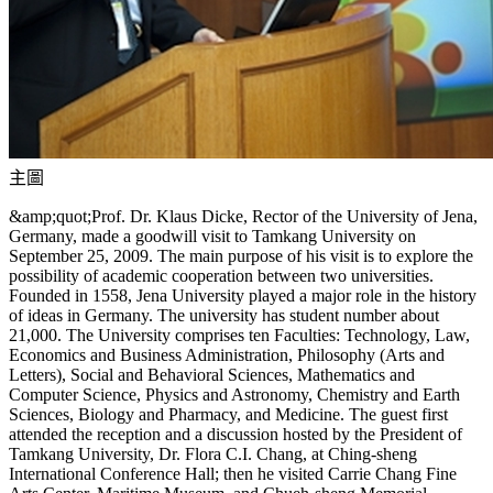
主圖
&amp;quot;Prof. Dr. Klaus Dicke, Rector of the University of Jena,
Germany, made a goodwill visit to Tamkang University on
September 25, 2009. The main purpose of his visit is to explore the
possibility of academic cooperation between two universities.
Founded in 1558, Jena University played a major role in the history
of ideas in Germany. The university has student number about
21,000. The University comprises ten Faculties: Technology, Law,
Economics and Business Administration, Philosophy (Arts and
Letters), Social and Behavioral Sciences, Mathematics and
Computer Science, Physics and Astronomy, Chemistry and Earth
Sciences, Biology and Pharmacy, and Medicine. The guest first
attended the reception and a discussion hosted by the President of
Tamkang University, Dr. Flora C.I. Chang, at Ching-sheng
International Conference Hall; then he visited Carrie Chang Fine