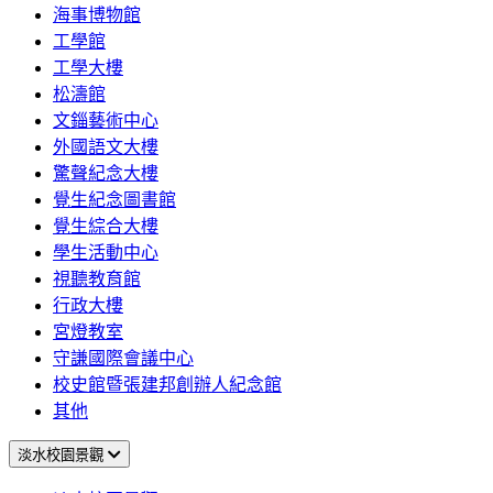
海事博物館
工學館
工學大樓
松濤館
文錙藝術中心
外國語文大樓
驚聲紀念大樓
覺生紀念圖書館
覺生綜合大樓
學生活動中心
視聽教育館
行政大樓
宮燈教室
守謙國際會議中心
校史館暨張建邦創辦人紀念館
其他
淡水校園景觀