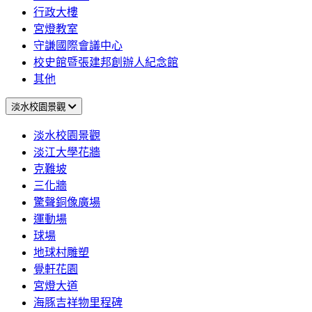
行政大樓
宮燈教室
守謙國際會議中心
校史館暨張建邦創辦人紀念館
其他
淡水校園景觀
淡水校園景觀
淡江大學花牆
克難坡
三化牆
驚聲銅像廣場
運動場
球場
地球村雕塑
覺軒花園
宮燈大道
海豚吉祥物里程碑