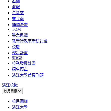
名牌
海報
資料夾
書封面
插圖漫畫
TQM
畢業典禮
教學行政革新研討會
校慶
深耕計畫
SDGS
校務發展計畫
招生簡章
淡江大學首頁刊頭
淡江校徽
校用圖樣
校用圖樣
淡江大學