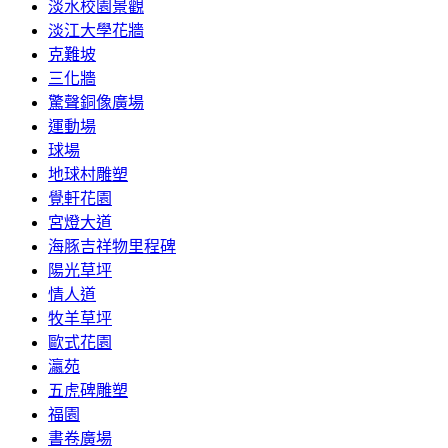
淡水校園景觀
淡江大學花牆
克難坡
三化牆
驚聲銅像廣場
運動場
球場
地球村雕塑
覺軒花園
宮燈大道
海豚吉祥物里程碑
陽光草坪
情人道
牧羊草坪
歐式花園
瀛苑
五虎碑雕塑
福園
書卷廣場