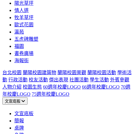
陽光草坪
情人道
牧羊草坪
歐式花園
瀛苑
五虎碑雕塑
福園
書卷廣場
海報街
台北校園
蘭陽校園建築物
蘭陽校園景觀
蘭陽校園活動
學術活
動
行政活動
校友活動
傑出表現
社團活動
學生活動
外賓參觀
人物介紹
校園生態
60週年校慶LOGO
66週年校慶LOGO
70週
年校慶LOGO
75週年校慶LOGO
文宣底板
文宣底板
簡報
桌牌