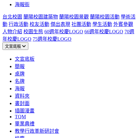
海報街
台北校園
蘭陽校園建築物
蘭陽校園景觀
蘭陽校園活動
學術活
動
行政活動
校友活動
傑出表現
社團活動
學生活動
外賓參觀
人物介紹
校園生態
60週年校慶LOGO
66週年校慶LOGO
70週
年校慶LOGO
75週年校慶LOGO
文宣底板
文宣底板
簡報
桌牌
名牌
海報
資料夾
書封面
插圖漫畫
TQM
畢業典禮
教學行政革新研討會