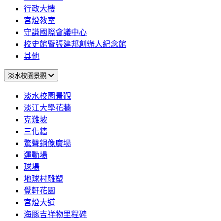
行政大樓
宮燈教室
守謙國際會議中心
校史館暨張建邦創辦人紀念館
其他
淡水校園景觀
淡水校園景觀
淡江大學花牆
克難坡
三化牆
驚聲銅像廣場
運動場
球場
地球村雕塑
覺軒花園
宮燈大道
海豚吉祥物里程碑