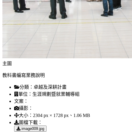
主圖
教科書編寫業務說明
分類：
卓越及深耕計畫
單位：
生涯規劃暨就業輔導組
文案：
攝影：
大小：
2304 px × 1728 px、1.06 MB
圖檔下載：
image009.jpg