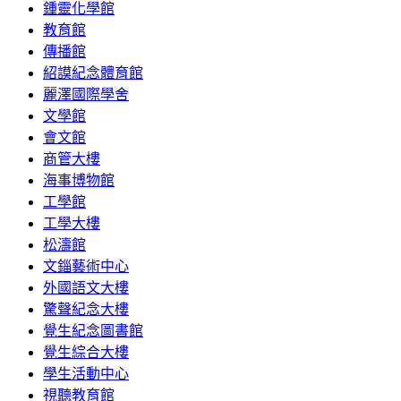
鍾靈化學館
教育館
傳播館
紹謨紀念體育館
麗澤國際學舍
文學館
會文館
商管大樓
海事博物館
工學館
工學大樓
松濤館
文錙藝術中心
外國語文大樓
驚聲紀念大樓
覺生紀念圖書館
覺生綜合大樓
學生活動中心
視聽教育館