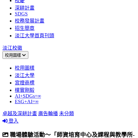
校慶
深耕計畫
SDGS
校務發展計畫
招生簡章
淡江大學首頁刊頭
淡江校徽
校用圖樣
校用圖樣
淡江大學
宮燈商標
樸實剛毅
AI+SDGs=∞
ESG+AI=∞
卓越及深耕計畫
廣告輪播
未分類
登入
職場體驗活動～「師資培育中心及課程與教學所-