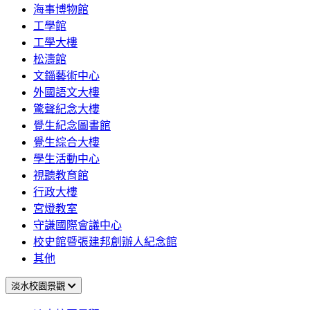
海事博物館
工學館
工學大樓
松濤館
文錙藝術中心
外國語文大樓
驚聲紀念大樓
覺生紀念圖書館
覺生綜合大樓
學生活動中心
視聽教育館
行政大樓
宮燈教室
守謙國際會議中心
校史館暨張建邦創辦人紀念館
其他
淡水校園景觀