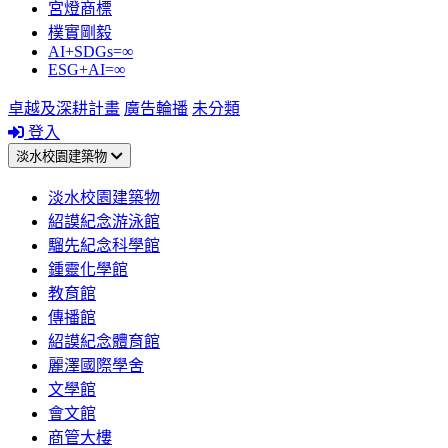
宮燈商標
樸實剛毅
AI+SDGs=∞
ESG+AI=∞
卓越及深耕計畫
廣告輪播
未分類
登入
淡水校園建築物
淡水校園建築物
紹謨紀念游泳館
騮先紀念科學館
鍾靈化學館
教育館
傳播館
紹謨紀念體育館
麗澤國際學舍
文學館
會文館
商管大樓