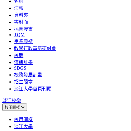
名牌
海報
資料夾
書封面
插圖漫畫
TQM
畢業典禮
教學行政革新研討會
校慶
深耕計畫
SDGS
校務發展計畫
招生簡章
淡江大學首頁刊頭
淡江校徽
校用圖樣
校用圖樣
淡江大學