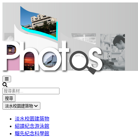
Open
sidebar
Search
搜尋
淡水校園建築物
淡水校園建築物
紹謨紀念游泳館
騮先紀念科學館