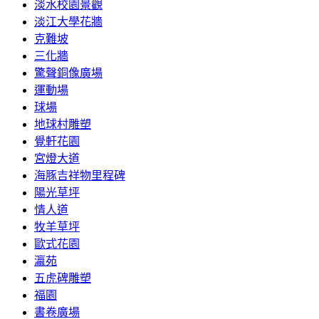
淡水校園景觀
淡江大學花牆
克難坡
三化牆
驚聲銅像廣場
運動場
球場
地球村雕塑
覺軒花園
宮燈大道
海豚吉祥物里程碑
陽光草坪
情人道
牧羊草坪
歐式花園
瀛苑
五虎碑雕塑
福園
書卷廣場