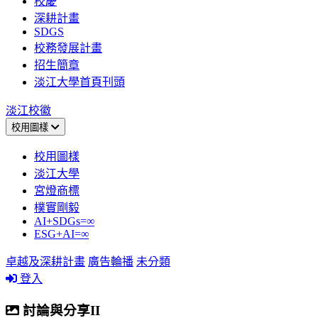
校慶
深耕計畫
SDGS
校務發展計畫
招生簡章
淡江大學首頁刊頭
淡江校徽
校用圖樣
校用圖樣
淡江大學
宮燈商標
樸實剛毅
AI+SDGs=∞
ESG+AI=∞
卓越及深耕計畫
廣告輪播
未分類
登入
討論與分享II