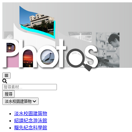
Open
sidebar
Search
搜尋
淡水校園建築物
淡水校園建築物
紹謨紀念游泳館
騮先紀念科學館