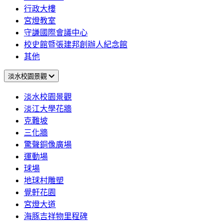
行政大樓
宮燈教室
守謙國際會議中心
校史館暨張建邦創辦人紀念館
其他
淡水校園景觀
淡水校園景觀
淡江大學花牆
克難坡
三化牆
驚聲銅像廣場
運動場
球場
地球村雕塑
覺軒花園
宮燈大道
海豚吉祥物里程碑