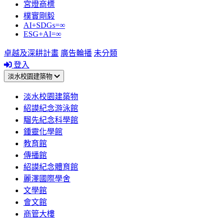
宮燈商標
樸實剛毅
AI+SDGs=∞
ESG+AI=∞
卓越及深耕計畫
廣告輪播
未分類
登入
淡水校園建築物
淡水校園建築物
紹謨紀念游泳館
騮先紀念科學館
鍾靈化學館
教育館
傳播館
紹謨紀念體育館
麗澤國際學舍
文學館
會文館
商管大樓