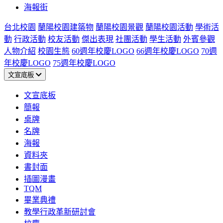
海報街
台北校園
蘭陽校園建築物
蘭陽校園景觀
蘭陽校園活動
學術活
動
行政活動
校友活動
傑出表現
社團活動
學生活動
外賓參觀
人物介紹
校園生態
60週年校慶LOGO
66週年校慶LOGO
70週
年校慶LOGO
75週年校慶LOGO
文宣底板
文宣底板
簡報
桌牌
名牌
海報
資料夾
書封面
插圖漫畫
TQM
畢業典禮
教學行政革新研討會