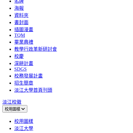
名牌
海報
資料夾
書封面
插圖漫畫
TQM
畢業典禮
教學行政革新研討會
校慶
深耕計畫
SDGS
校務發展計畫
招生簡章
淡江大學首頁刊頭
淡江校徽
校用圖樣
校用圖樣
淡江大學