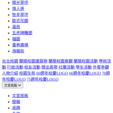
陽光草坪
情人道
牧羊草坪
歐式花園
瀛苑
五虎碑雕塑
福園
書卷廣場
海報街
台北校園
蘭陽校園建築物
蘭陽校園景觀
蘭陽校園活動
學術活
動
行政活動
校友活動
傑出表現
社團活動
學生活動
外賓參觀
人物介紹
校園生態
60週年校慶LOGO
66週年校慶LOGO
70週
年校慶LOGO
75週年校慶LOGO
文宣底板
文宣底板
簡報
桌牌