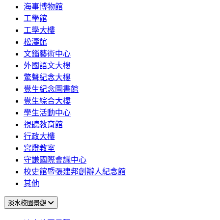
海事博物館
工學館
工學大樓
松濤館
文錙藝術中心
外國語文大樓
驚聲紀念大樓
覺生紀念圖書館
覺生綜合大樓
學生活動中心
視聽教育館
行政大樓
宮燈教室
守謙國際會議中心
校史館暨張建邦創辦人紀念館
其他
淡水校園景觀