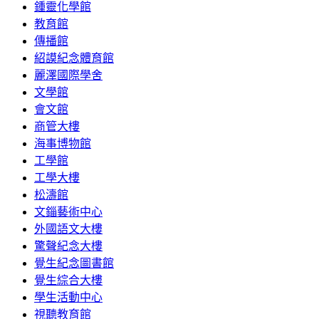
鍾靈化學館
教育館
傳播館
紹謨紀念體育館
麗澤國際學舍
文學館
會文館
商管大樓
海事博物館
工學館
工學大樓
松濤館
文錙藝術中心
外國語文大樓
驚聲紀念大樓
覺生紀念圖書館
覺生綜合大樓
學生活動中心
視聽教育館