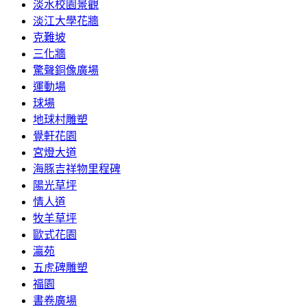
淡水校園景觀
淡江大學花牆
克難坡
三化牆
驚聲銅像廣場
運動場
球場
地球村雕塑
覺軒花園
宮燈大道
海豚吉祥物里程碑
陽光草坪
情人道
牧羊草坪
歐式花園
瀛苑
五虎碑雕塑
福園
書卷廣場