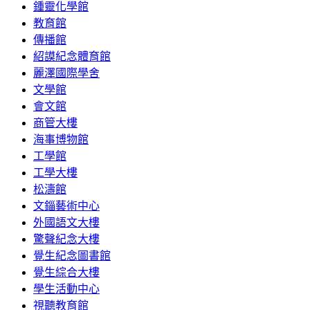
鍾靈化學館
教育館
傳播館
紹謨紀念體育館
麗澤國際學舍
文學館
會文館
商管大樓
海事博物館
工學館
工學大樓
松濤館
文錙藝術中心
外國語文大樓
驚聲紀念大樓
覺生紀念圖書館
覺生綜合大樓
學生活動中心
視聽教育館