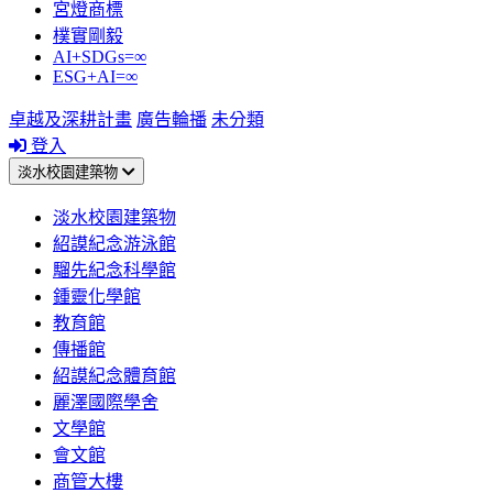
宮燈商標
樸實剛毅
AI+SDGs=∞
ESG+AI=∞
卓越及深耕計畫
廣告輪播
未分類
登入
淡水校園建築物
淡水校園建築物
紹謨紀念游泳館
騮先紀念科學館
鍾靈化學館
教育館
傳播館
紹謨紀念體育館
麗澤國際學舍
文學館
會文館
商管大樓