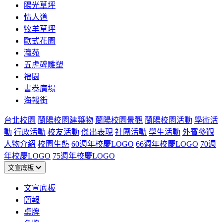
陽光草坪
情人道
牧羊草坪
歐式花園
瀛苑
五虎碑雕塑
福園
書卷廣場
海報街
台北校園
蘭陽校園建築物
蘭陽校園景觀
蘭陽校園活動
學術活
動
行政活動
校友活動
傑出表現
社團活動
學生活動
外賓參觀
人物介紹
校園生態
60週年校慶LOGO
66週年校慶LOGO
70週
年校慶LOGO
75週年校慶LOGO
文宣底板
文宣底板
簡報
桌牌