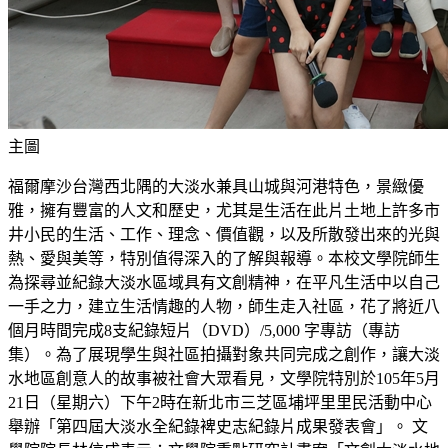
主圖
福爾摩沙台灣西北隅的大淡水兼具山城與河港特色，景緻優
雅，擁有豐富的人文和歷史，尤其是生活在此片土地上許多市
井小民的生活、工作、理念、價值觀，以及所散發出來的光與
熱、愛與美等，特別值得深入的了解與報導。本校文學院師生
為探尋並紀錄大淡水區域具有文創精神，在平凡生活中以自己
一手之力，建立生活情趣的人物，師生走入社區，花了將近八
個月時間完成8支紀錄短片（DVD）/5,000 字專訪（專訪
集）。為了展現學生與社區拍攝對象共同完成之創作，讓大淡
水地區創意人的故事被社會大眾看見，文學院特別於105年5月
21日（星期六）下午2時在新北市三芝區埔坪里里民活動中心
舉辦「第四屆大淡水全紀錄裨史志紀錄片成果發表會」。 文