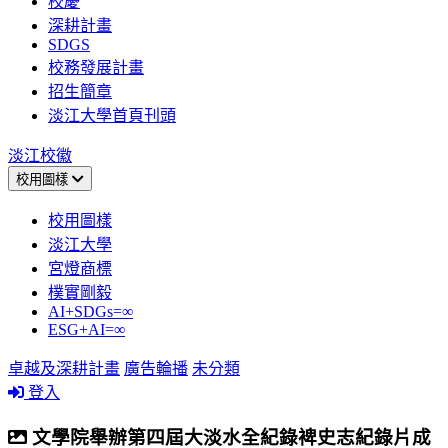
校慶
深耕計畫
SDGS
校務發展計畫
招生簡章
淡江大學首頁刊頭
淡江校徽
校用圖樣
校用圖樣
淡江大學
宮燈商標
樸實剛毅
AI+SDGs=∞
ESG+AI=∞
卓越及深耕計畫
廣告輪播
未分類
登入
文學院舉辦第四屆大淡水全紀錄裨史志紀錄片成