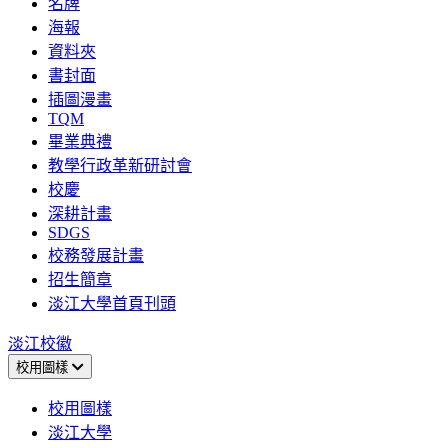
名牌
海報
資料夾
書封面
插圖漫畫
TQM
畢業典禮
教學行政革新研討會
校慶
深耕計畫
SDGS
校務發展計畫
招生簡章
淡江大學首頁刊頭
淡江校徽
校用圖樣
校用圖樣
淡江大學