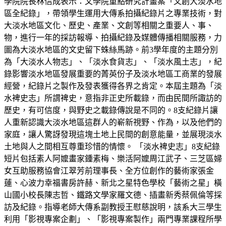
學院院長林信成表示：文學院重點研究計畫案「文創大淡水地
區全紀錄」，帶領學生運用大傳系拍攝紀錄片之專業技術，對
大淡水地區文化、歷史、產業、文創等相關之重要人、事、
物，進行一年的採訪報導、拍攝紀錄及媒體傳播相關服務，力
圖為大淡水地區的文史留下蛛絲馬跡。前3學年度的主題分別
為「大淡水人物志」、「淡水食貨志」、「淡水風土志」，紀
錄影響淡水地區發展重要的菁英份子及淡水地區工商業的發展
經營，紀錄片之製作及發表獲得各界之肯定。本屆主題為「淡
水裨史志」所謂裨史，意指非正史所載錄，而由民間所諏訪的
歷史，有可信度，與野史之載錄傳說是不同的。8支紀錄片讓
人重新認識大淡水地區這群人的嶄新視野、作為，以及他們的
家庭，讓人驚訝發現這塊土地上民間的創意能量，並展現淡水
土地與人之間相互尊重珍惜的情懷。 「淡水裨史志」8支紀錄
短片包括素人阿嬤畫家鍾素梅、樂活阿嬤周江武子、三芝區婦
女互助服務協會江翠芳前理事長、全方位創作的藝術家張金
蓮、心波力幸福書房許赫、新北之星特色學校「藝術之星」橫
山國小校長陳志哲、鐵路文學家羅文德、插畫新秀蔡佩倫等採
訪及紀錄。指導老師大傳系副教授王慰慈說明，該系大三學生
利用「影視專案企劃」、「影視專案製作」兩門專業課程所學