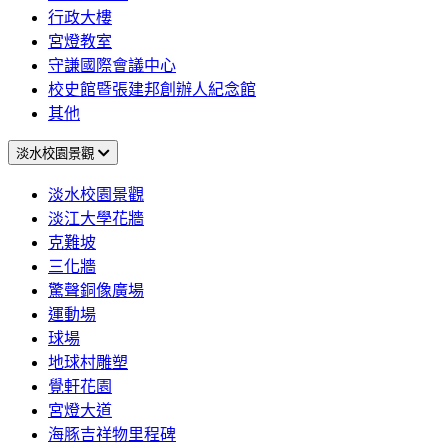
行政大樓
宮燈教室
守謙國際會議中心
校史館暨張建邦創辦人紀念館
其他
淡水校園景觀
淡水校園景觀
淡江大學花牆
克難坡
三化牆
驚聲銅像廣場
運動場
球場
地球村雕塑
覺軒花園
宮燈大道
海豚吉祥物里程碑