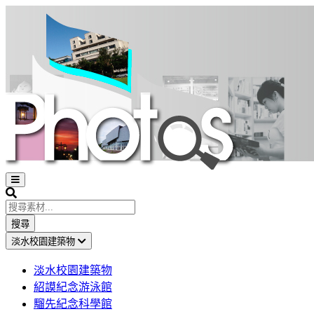
Open
sidebar
Search
搜尋
淡水校園建築物
淡水校園建築物
紹謨紀念游泳館
騮先紀念科學館