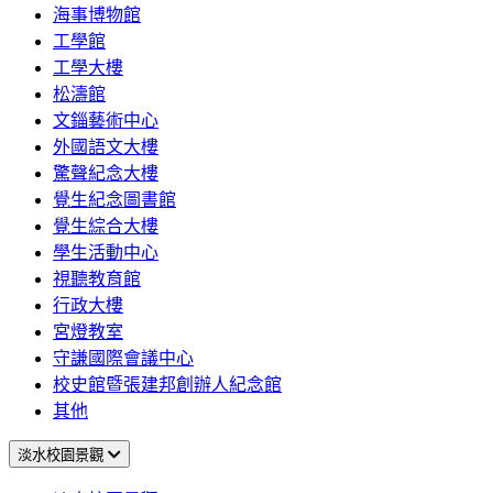
海事博物館
工學館
工學大樓
松濤館
文錙藝術中心
外國語文大樓
驚聲紀念大樓
覺生紀念圖書館
覺生綜合大樓
學生活動中心
視聽教育館
行政大樓
宮燈教室
守謙國際會議中心
校史館暨張建邦創辦人紀念館
其他
淡水校園景觀