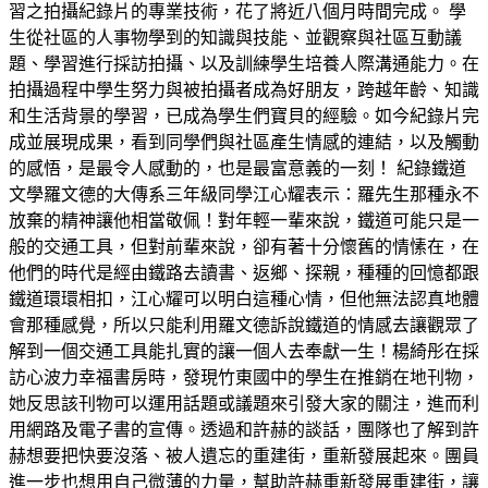
習之拍攝紀錄片的專業技術，花了將近八個月時間完成。 學
生從社區的人事物學到的知識與技能、並觀察與社區互動議
題、學習進行採訪拍攝、以及訓練學生培養人際溝通能力。在
拍攝過程中學生努力與被拍攝者成為好朋友，跨越年齡、知識
和生活背景的學習，已成為學生們寶貝的經驗。如今紀錄片完
成並展現成果，看到同學們與社區產生情感的連結，以及觸動
的感悟，是最令人感動的，也是最富意義的一刻！ 紀錄鐵道
文學羅文德的大傳系三年級同學江心耀表示：羅先生那種永不
放棄的精神讓他相當敬佩！對年輕一輩來說，鐵道可能只是一
般的交通工具，但對前輩來說，卻有著十分懷舊的情愫在，在
他們的時代是經由鐵路去讀書、返鄉、探親，種種的回憶都跟
鐵道環環相扣，江心耀可以明白這種心情，但他無法認真地體
會那種感覺，所以只能利用羅文德訴說鐵道的情感去讓觀眾了
解到一個交通工具能扎實的讓一個人去奉獻一生！楊綺彤在採
訪心波力幸福書房時，發現竹東國中的學生在推銷在地刊物，
她反思該刊物可以運用話題或議題來引發大家的關注，進而利
用網路及電子書的宣傳。透過和許赫的談話，團隊也了解到許
赫想要把快要沒落、被人遺忘的重建街，重新發展起來。團員
進一步也想用自己微薄的力量，幫助許赫重新發展重建街，讓