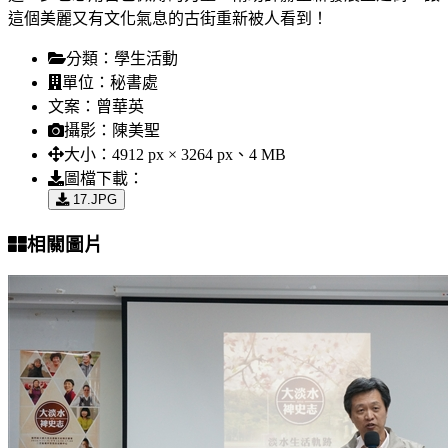
這個美麗又有文化氣息的古街重新被人看到！
分類：
學生活動
單位：
秘書處
文案：
曾華英
攝影：
陳美聖
大小：
4912 px × 3264 px、4 MB
圖檔下載：
17.JPG
相關圖片