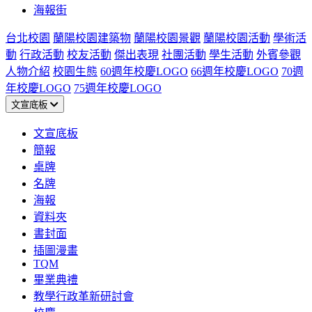
海報街
台北校園
蘭陽校園建築物
蘭陽校園景觀
蘭陽校園活動
學術活
動
行政活動
校友活動
傑出表現
社團活動
學生活動
外賓參觀
人物介紹
校園生態
60週年校慶LOGO
66週年校慶LOGO
70週
年校慶LOGO
75週年校慶LOGO
文宣底板
文宣底板
簡報
桌牌
名牌
海報
資料夾
書封面
插圖漫畫
TQM
畢業典禮
教學行政革新研討會