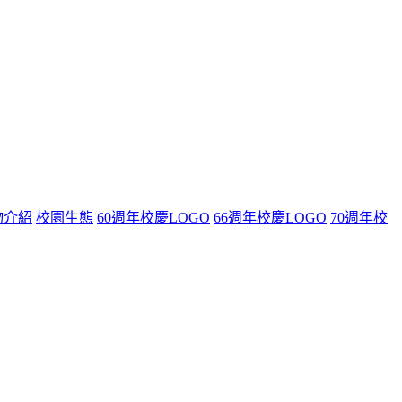
物介紹
校園生態
60週年校慶LOGO
66週年校慶LOGO
70週年校