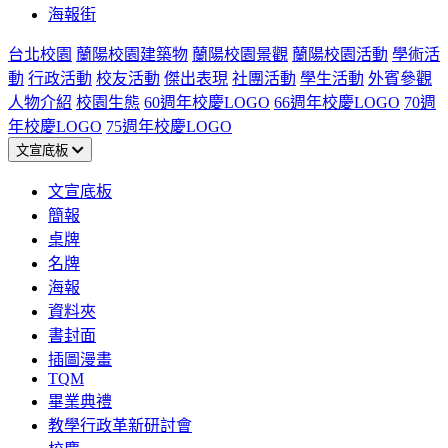
海報街
台北校園
蘭陽校園建築物
蘭陽校園景觀
蘭陽校園活動
學術活
動
行政活動
校友活動
傑出表現
社團活動
學生活動
外賓參觀
人物介紹
校園生態
60週年校慶LOGO
66週年校慶LOGO
70週
年校慶LOGO
75週年校慶LOGO
文宣底板
文宣底板
簡報
桌牌
名牌
海報
資料夾
書封面
插圖漫畫
TQM
畢業典禮
教學行政革新研討會