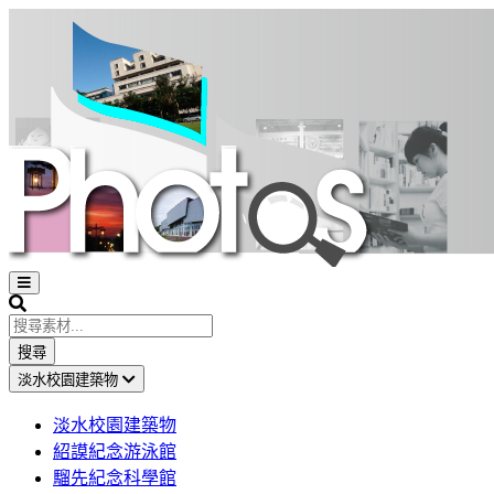
Open
sidebar
Search
搜尋
淡水校園建築物
淡水校園建築物
紹謨紀念游泳館
騮先紀念科學館