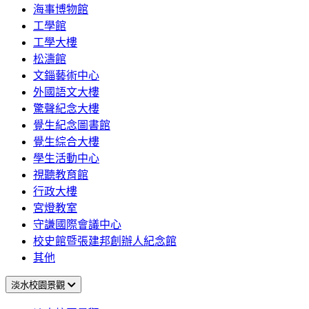
海事博物館
工學館
工學大樓
松濤館
文錙藝術中心
外國語文大樓
驚聲紀念大樓
覺生紀念圖書館
覺生綜合大樓
學生活動中心
視聽教育館
行政大樓
宮燈教室
守謙國際會議中心
校史館暨張建邦創辦人紀念館
其他
淡水校園景觀