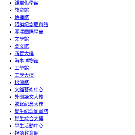
鍾靈化學館
教育館
傳播館
紹謨紀念體育館
麗澤國際學舍
文學館
會文館
商管大樓
海事博物館
工學館
工學大樓
松濤館
文錙藝術中心
外國語文大樓
驚聲紀念大樓
覺生紀念圖書館
覺生綜合大樓
學生活動中心
視聽教育館