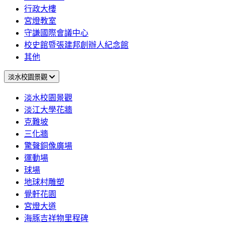
行政大樓
宮燈教室
守謙國際會議中心
校史館暨張建邦創辦人紀念館
其他
淡水校園景觀
淡水校園景觀
淡江大學花牆
克難坡
三化牆
驚聲銅像廣場
運動場
球場
地球村雕塑
覺軒花園
宮燈大道
海豚吉祥物里程碑