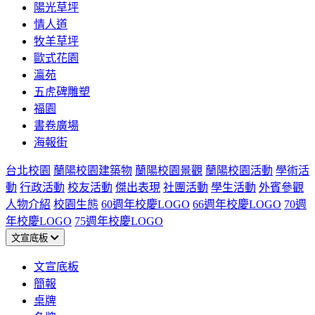
陽光草坪
情人道
牧羊草坪
歐式花園
瀛苑
五虎碑雕塑
福園
書卷廣場
海報街
台北校園
蘭陽校園建築物
蘭陽校園景觀
蘭陽校園活動
學術活
動
行政活動
校友活動
傑出表現
社團活動
學生活動
外賓參觀
人物介紹
校園生態
60週年校慶LOGO
66週年校慶LOGO
70週
年校慶LOGO
75週年校慶LOGO
文宣底板
文宣底板
簡報
桌牌