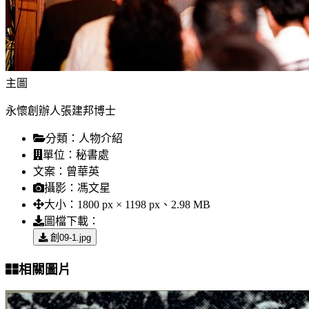
主圖
永懷創辦人張建邦博士
分類：
人物介紹
單位：
秘書處
文案：
曾華英
攝影：
馮文星
大小：
1800 px × 1198 px、2.98 MB
圖檔下載：
創09-1.jpg
相關圖片