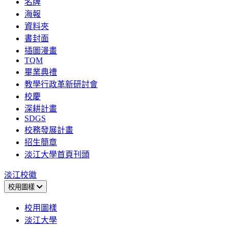
名牌
海報
資料夾
書封面
插圖漫畫
TQM
畢業典禮
教學行政革新研討會
校慶
深耕計畫
SDGS
校務發展計畫
招生簡章
淡江大學首頁刊頭
淡江校徽
校用圖樣
校用圖樣
淡江大學