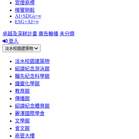
宮燈商標
樸實剛毅
AI+SDGs=∞
ESG+AI=∞
卓越及深耕計畫
廣告輪播
未分類
登入
淡水校園建築物
淡水校園建築物
紹謨紀念游泳館
騮先紀念科學館
鍾靈化學館
教育館
傳播館
紹謨紀念體育館
麗澤國際學舍
文學館
會文館
商管大樓