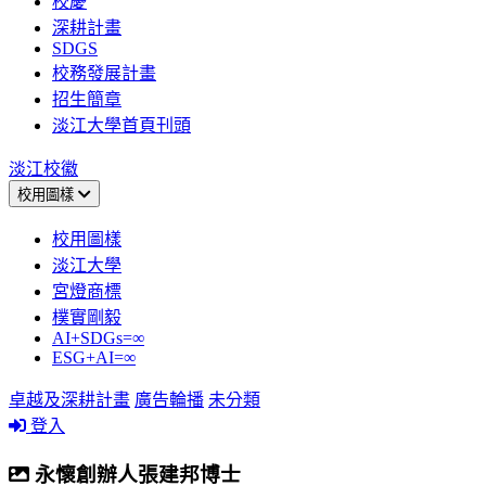
校慶
深耕計畫
SDGS
校務發展計畫
招生簡章
淡江大學首頁刊頭
淡江校徽
校用圖樣
校用圖樣
淡江大學
宮燈商標
樸實剛毅
AI+SDGs=∞
ESG+AI=∞
卓越及深耕計畫
廣告輪播
未分類
登入
永懷創辦人張建邦博士