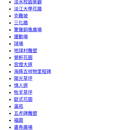
淡水校園景觀
淡江大學花牆
克難坡
三化牆
驚聲銅像廣場
運動場
球場
地球村雕塑
覺軒花園
宮燈大道
海豚吉祥物里程碑
陽光草坪
情人道
牧羊草坪
歐式花園
瀛苑
五虎碑雕塑
福園
書卷廣場