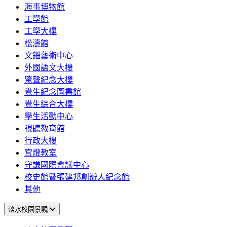
海事博物館
工學館
工學大樓
松濤館
文錙藝術中心
外國語文大樓
驚聲紀念大樓
覺生紀念圖書館
覺生綜合大樓
學生活動中心
視聽教育館
行政大樓
宮燈教室
守謙國際會議中心
校史館暨張建邦創辦人紀念館
其他
淡水校園景觀