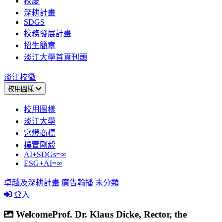
校慶
深耕計畫
SDGS
校務發展計畫
招生簡章
淡江大學首頁刊頭
淡江校徽
校用圖樣
校用圖樣
淡江大學
宮燈商標
樸實剛毅
AI+SDGs=∞
ESG+AI=∞
卓越及深耕計畫
廣告輪播
未分類
登入
WelcomeProf. Dr. Klaus Dicke, Rector, the