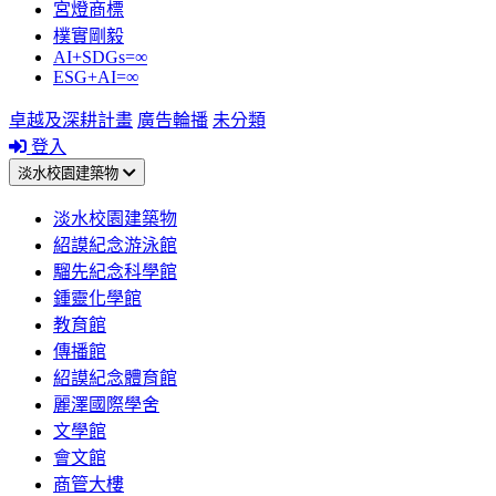
宮燈商標
樸實剛毅
AI+SDGs=∞
ESG+AI=∞
卓越及深耕計畫
廣告輪播
未分類
登入
淡水校園建築物
淡水校園建築物
紹謨紀念游泳館
騮先紀念科學館
鍾靈化學館
教育館
傳播館
紹謨紀念體育館
麗澤國際學舍
文學館
會文館
商管大樓