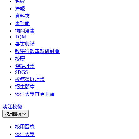
名牌
海報
資料夾
書封面
插圖漫畫
TQM
畢業典禮
教學行政革新研討會
校慶
深耕計畫
SDGS
校務發展計畫
招生簡章
淡江大學首頁刊頭
淡江校徽
校用圖樣
校用圖樣
淡江大學