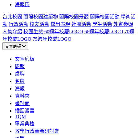
海報街
台北校園
蘭陽校園建築物
蘭陽校園景觀
蘭陽校園活動
學術活
動
行政活動
校友活動
傑出表現
社團活動
學生活動
外賓參觀
人物介紹
校園生態
60週年校慶LOGO
66週年校慶LOGO
70週
年校慶LOGO
75週年校慶LOGO
文宣底板
文宣底板
簡報
桌牌
名牌
海報
資料夾
書封面
插圖漫畫
TQM
畢業典禮
教學行政革新研討會