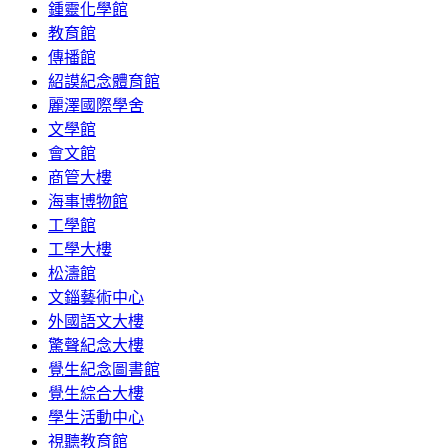
鍾靈化學館
教育館
傳播館
紹謨紀念體育館
麗澤國際學舍
文學館
會文館
商管大樓
海事博物館
工學館
工學大樓
松濤館
文錙藝術中心
外國語文大樓
驚聲紀念大樓
覺生紀念圖書館
覺生綜合大樓
學生活動中心
視聽教育館