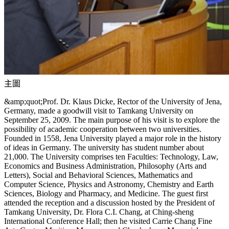
主圖
&amp;quot;Prof. Dr. Klaus Dicke, Rector of the University of Jena,
Germany, made a goodwill visit to Tamkang University on
September 25, 2009. The main purpose of his visit is to explore the
possibility of academic cooperation between two universities.
Founded in 1558, Jena University played a major role in the history
of ideas in Germany. The university has student number about
21,000. The University comprises ten Faculties: Technology, Law,
Economics and Business Administration, Philosophy (Arts and
Letters), Social and Behavioral Sciences, Mathematics and
Computer Science, Physics and Astronomy, Chemistry and Earth
Sciences, Biology and Pharmacy, and Medicine. The guest first
attended the reception and a discussion hosted by the President of
Tamkang University, Dr. Flora C.I. Chang, at Ching-sheng
International Conference Hall; then he visited Carrie Chang Fine