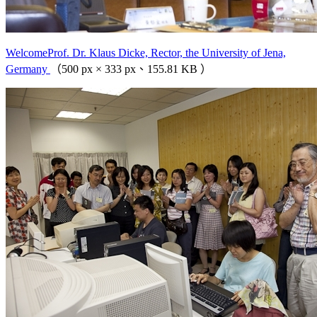
WelcomeProf. Dr. Klaus Dicke, Rector, the University of Jena,
Germany
（500 px × 333 px、155.81 KB ）