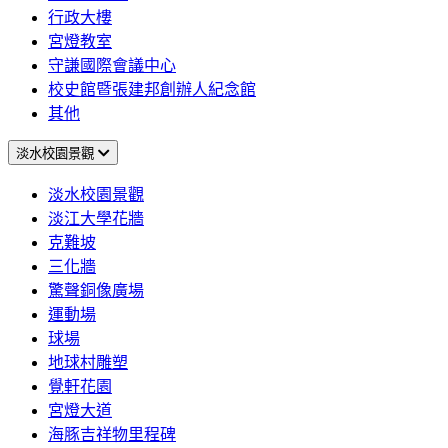
行政大樓
宮燈教室
守謙國際會議中心
校史館暨張建邦創辦人紀念館
其他
淡水校園景觀
淡水校園景觀
淡江大學花牆
克難坡
三化牆
驚聲銅像廣場
運動場
球場
地球村雕塑
覺軒花園
宮燈大道
海豚吉祥物里程碑