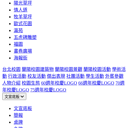
陽光草坪
情人道
牧羊草坪
歐式花園
瀛苑
五虎碑雕塑
福園
書卷廣場
海報街
台北校園
蘭陽校園建築物
蘭陽校園景觀
蘭陽校園活動
學術活
動
行政活動
校友活動
傑出表現
社團活動
學生活動
外賓參觀
人物介紹
校園生態
60週年校慶LOGO
66週年校慶LOGO
70週
年校慶LOGO
75週年校慶LOGO
文宣底板
文宣底板
簡報
桌牌