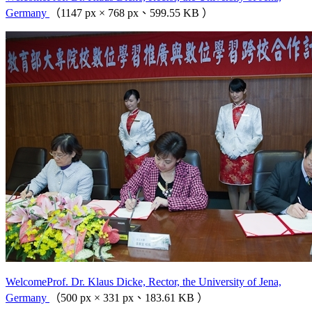
Germany
（1147 px × 768 px、599.55 KB ）
WelcomeProf. Dr. Klaus Dicke, Rector, the University of Jena,
Germany
（500 px × 331 px、183.61 KB ）