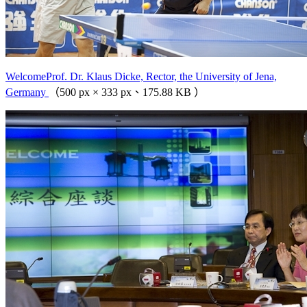
WelcomeProf. Dr. Klaus Dicke, Rector, the University of Jena,
Germany
（500 px × 333 px、175.88 KB ）