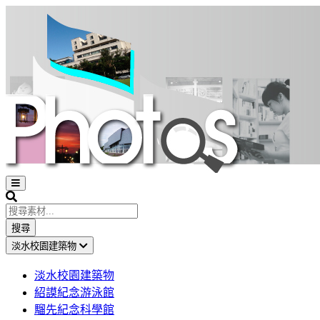
Open
sidebar
Search
搜尋
淡水校園建築物
淡水校園建築物
紹謨紀念游泳館
騮先紀念科學館