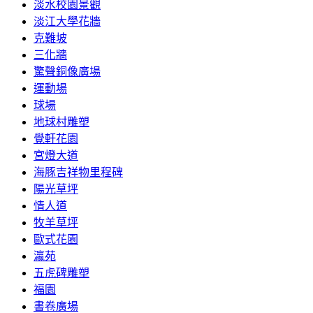
淡水校園景觀
淡江大學花牆
克難坡
三化牆
驚聲銅像廣場
運動場
球場
地球村雕塑
覺軒花園
宮燈大道
海豚吉祥物里程碑
陽光草坪
情人道
牧羊草坪
歐式花園
瀛苑
五虎碑雕塑
福園
書卷廣場