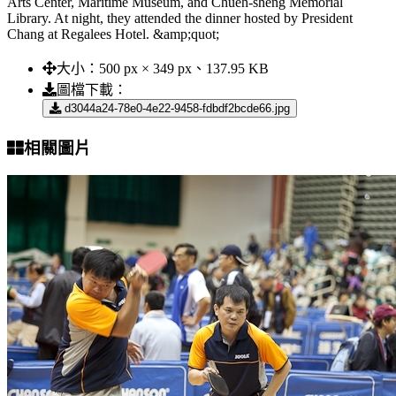
Arts Center, Maritime Museum, and Chueh-sheng Memorial
Library. At night, they attended the dinner hosted by President
Chang at Regalees Hotel. &amp;quot;
大小：
500 px × 349 px、137.95 KB
圖檔下載：
d3044a24-78e0-4e22-9458-fdbdf2bcde66.jpg
相關圖片