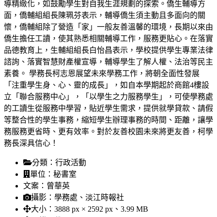
導精緻化，如鼓勵學生對自我生涯規劃的探索。僑生輔導方
面，僑輔組組長陳珮芬表示，輔導僑生須主動且多面向的關
懷，僑輔組除了營造「家」一般友善溫馨的環境，長期以來由
僑生擔任工讀，使其熟悉相關輔導工作，服務更貼心。在落實
品德教育上，生輔組組長白怡昌表示，學校提供學生專業法律
諮詢、落實智慧財產權宣導，輔導學生了解人權、法治等民主
素養。 學務長柯志恩展望未來學務工作，將朝全面性發展
「注重學生身、心、靈的成長」，如自本學期起於商館4樓設
立「聯合服務中心」，「以學生之力服務學生」，可使學務處
的工讀生從服務中學習，貼近學生需求，提供就學貸款、請假
等整合性的學生事務，縮短學生辦理事務的時間、距離，讓學
務服務更省時、更有效率。對於友善校園未來將更友善，柯學
務長深具信心！
分類：
行政活動
單位：
秘書室
文案：
曾華英
攝影：
學務處、淡江時報社
大小：
3888 px × 2592 px、3.99 MB