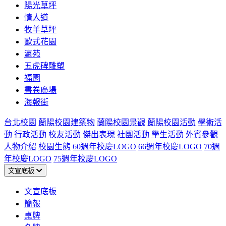
陽光草坪
情人道
牧羊草坪
歐式花園
瀛苑
五虎碑雕塑
福園
書卷廣場
海報街
台北校園
蘭陽校園建築物
蘭陽校園景觀
蘭陽校園活動
學術活
動
行政活動
校友活動
傑出表現
社團活動
學生活動
外賓參觀
人物介紹
校園生態
60週年校慶LOGO
66週年校慶LOGO
70週
年校慶LOGO
75週年校慶LOGO
文宣底板
文宣底板
簡報
桌牌