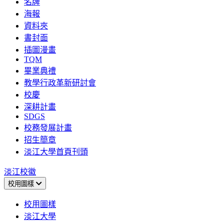
名牌
海報
資料夾
書封面
插圖漫畫
TQM
畢業典禮
教學行政革新研討會
校慶
深耕計畫
SDGS
校務發展計畫
招生簡章
淡江大學首頁刊頭
淡江校徽
校用圖樣
校用圖樣
淡江大學