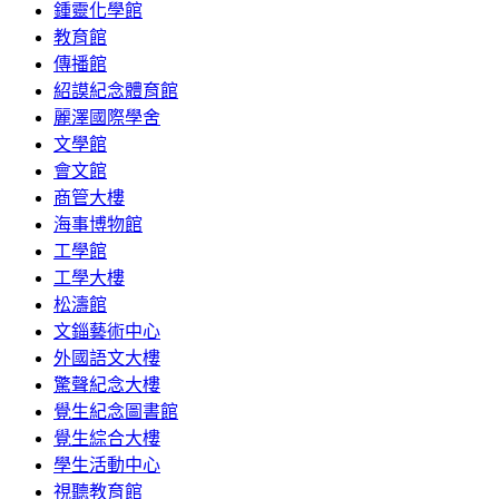
鍾靈化學館
教育館
傳播館
紹謨紀念體育館
麗澤國際學舍
文學館
會文館
商管大樓
海事博物館
工學館
工學大樓
松濤館
文錙藝術中心
外國語文大樓
驚聲紀念大樓
覺生紀念圖書館
覺生綜合大樓
學生活動中心
視聽教育館