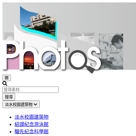
Open
sidebar
Search
搜尋
淡水校園建築物
淡水校園建築物
紹謨紀念游泳館
騮先紀念科學館