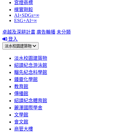
宮燈商標
樸實剛毅
AI+SDGs=∞
ESG+AI=∞
卓越及深耕計畫
廣告輪播
未分類
登入
淡水校園建築物
淡水校園建築物
紹謨紀念游泳館
騮先紀念科學館
鍾靈化學館
教育館
傳播館
紹謨紀念體育館
麗澤國際學舍
文學館
會文館
商管大樓