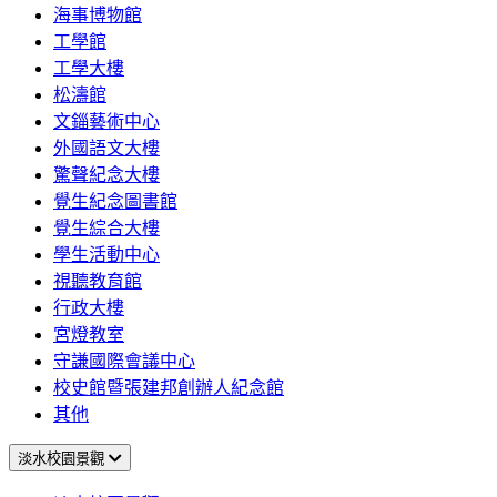
海事博物館
工學館
工學大樓
松濤館
文錙藝術中心
外國語文大樓
驚聲紀念大樓
覺生紀念圖書館
覺生綜合大樓
學生活動中心
視聽教育館
行政大樓
宮燈教室
守謙國際會議中心
校史館暨張建邦創辦人紀念館
其他
淡水校園景觀