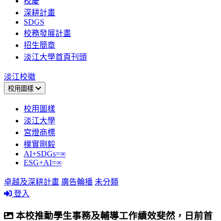
校慶
深耕計畫
SDGS
校務發展計畫
招生簡章
淡江大學首頁刊頭
淡江校徽
校用圖樣
校用圖樣
淡江大學
宮燈商標
樸實剛毅
AI+SDGs=∞
ESG+AI=∞
卓越及深耕計畫
廣告輪播
未分類
登入
本校推動學生事務及輔導工作績效斐然，日前首