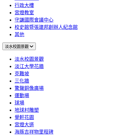
行政大樓
宮燈教室
守謙國際會議中心
校史館暨張建邦創辦人紀念館
其他
淡水校園景觀
淡水校園景觀
淡江大學花牆
克難坡
三化牆
驚聲銅像廣場
運動場
球場
地球村雕塑
覺軒花園
宮燈大道
海豚吉祥物里程碑