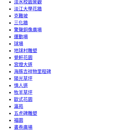
淡水校園景觀
淡江大學花牆
克難坡
三化牆
驚聲銅像廣場
運動場
球場
地球村雕塑
覺軒花園
宮燈大道
海豚吉祥物里程碑
陽光草坪
情人道
牧羊草坪
歐式花園
瀛苑
五虎碑雕塑
福園
書卷廣場