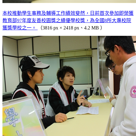
本校推動學生事務及輔導工作績效斐然，日前首次參加即榮獲
教育部97年度友善校園獎之績優學校獎，為全國8所大專校院
獲獎學校之一。
（3816 px × 2418 px、4.2 MB ）