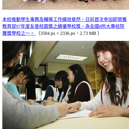
本校推動學生事務及輔導工作績效斐然，日前首次參加即榮獲
教育部97年度友善校園獎之績優學校獎，為全國8所大專校院
獲獎學校之一。
（3504 px × 2336 px、2.73 MB ）