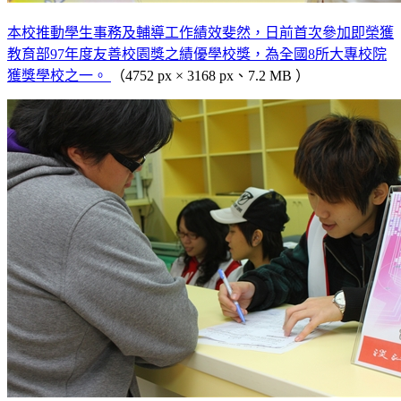
本校推動學生事務及輔導工作績效斐然，日前首次參加即榮獲
教育部97年度友善校園獎之績優學校獎，為全國8所大專校院
獲獎學校之一。
（4752 px × 3168 px、7.2 MB ）