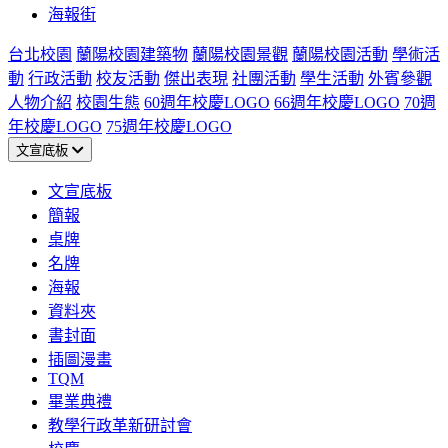
海報街
台北校園
蘭陽校園建築物
蘭陽校園景觀
蘭陽校園活動
學術活
動
行政活動
校友活動
傑出表現
社團活動
學生活動
外賓參觀
人物介紹
校園生態
60週年校慶LOGO
66週年校慶LOGO
70週
年校慶LOGO
75週年校慶LOGO
文宣底板
文宣底板
簡報
桌牌
名牌
海報
資料夾
書封面
插圖漫畫
TQM
畢業典禮
教學行政革新研討會