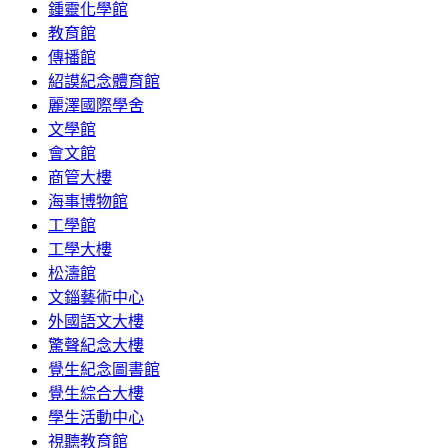
鍾靈化學館
教育館
傳播館
紹謨紀念體育館
麗澤國際學舍
文學館
會文館
商管大樓
海事博物館
工學館
工學大樓
松濤館
文錙藝術中心
外國語文大樓
驚聲紀念大樓
覺生紀念圖書館
覺生綜合大樓
學生活動中心
視聽教育館