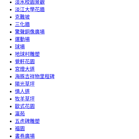
淡水校園景觀
淡江大學花牆
克難坡
三化牆
驚聲銅像廣場
運動場
球場
地球村雕塑
覺軒花園
宮燈大道
海豚吉祥物里程碑
陽光草坪
情人道
牧羊草坪
歐式花園
瀛苑
五虎碑雕塑
福園
書卷廣場