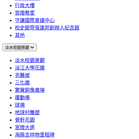
行政大樓
宮燈教室
守謙國際會議中心
校史館暨張建邦創辦人紀念館
其他
淡水校園景觀
淡水校園景觀
淡江大學花牆
克難坡
三化牆
驚聲銅像廣場
運動場
球場
地球村雕塑
覺軒花園
宮燈大道
海豚吉祥物里程碑