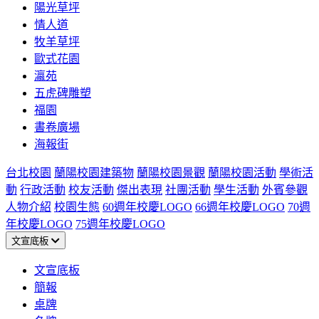
陽光草坪
情人道
牧羊草坪
歐式花園
瀛苑
五虎碑雕塑
福園
書卷廣場
海報街
台北校園
蘭陽校園建築物
蘭陽校園景觀
蘭陽校園活動
學術活
動
行政活動
校友活動
傑出表現
社團活動
學生活動
外賓參觀
人物介紹
校園生態
60週年校慶LOGO
66週年校慶LOGO
70週
年校慶LOGO
75週年校慶LOGO
文宣底板
文宣底板
簡報
桌牌