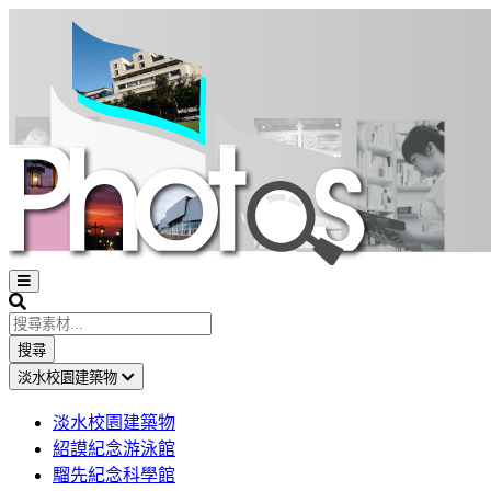
Open
sidebar
Search
搜尋
淡水校園建築物
淡水校園建築物
紹謨紀念游泳館
騮先紀念科學館