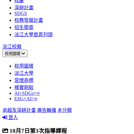
校慶
深耕計畫
SDGS
校務發展計畫
招生簡章
淡江大學首頁刊頭
淡江校徽
校用圖樣
校用圖樣
淡江大學
宮燈商標
樸實剛毅
AI+SDGs=∞
ESG+AI=∞
卓越及深耕計畫
廣告輪播
未分類
登入
10月7日第3次指導課程