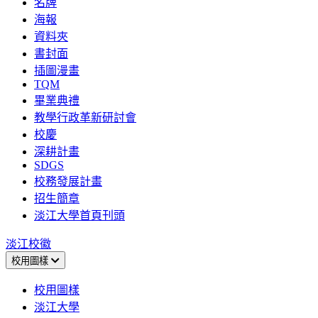
名牌
海報
資料夾
書封面
插圖漫畫
TQM
畢業典禮
教學行政革新研討會
校慶
深耕計畫
SDGS
校務發展計畫
招生簡章
淡江大學首頁刊頭
淡江校徽
校用圖樣
校用圖樣
淡江大學