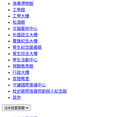
海事博物館
工學館
工學大樓
松濤館
文錙藝術中心
外國語文大樓
驚聲紀念大樓
覺生紀念圖書館
覺生綜合大樓
學生活動中心
視聽教育館
行政大樓
宮燈教室
守謙國際會議中心
校史館暨張建邦創辦人紀念館
其他
淡水校園景觀