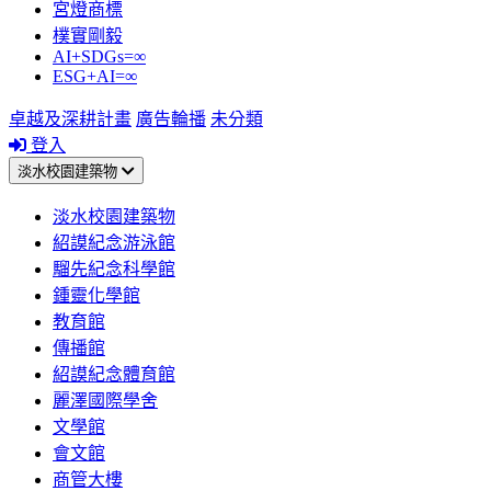
宮燈商標
樸實剛毅
AI+SDGs=∞
ESG+AI=∞
卓越及深耕計畫
廣告輪播
未分類
登入
淡水校園建築物
淡水校園建築物
紹謨紀念游泳館
騮先紀念科學館
鍾靈化學館
教育館
傳播館
紹謨紀念體育館
麗澤國際學舍
文學館
會文館
商管大樓