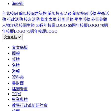
海報街
台北校園
蘭陽校園建築物
蘭陽校園景觀
蘭陽校園活動
學術活
動
行政活動
校友活動
傑出表現
社團活動
學生活動
外賓參觀
人物介紹
校園生態
60週年校慶LOGO
66週年校慶LOGO
70週
年校慶LOGO
75週年校慶LOGO
文宣底板
文宣底板
簡報
桌牌
名牌
海報
資料夾
書封面
插圖漫畫
TQM
畢業典禮
教學行政革新研討會