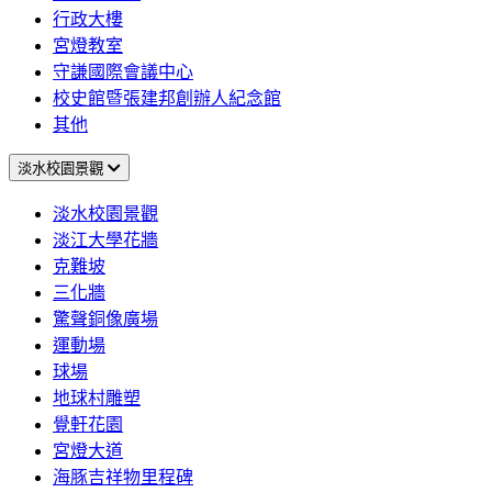
行政大樓
宮燈教室
守謙國際會議中心
校史館暨張建邦創辦人紀念館
其他
淡水校園景觀
淡水校園景觀
淡江大學花牆
克難坡
三化牆
驚聲銅像廣場
運動場
球場
地球村雕塑
覺軒花園
宮燈大道
海豚吉祥物里程碑