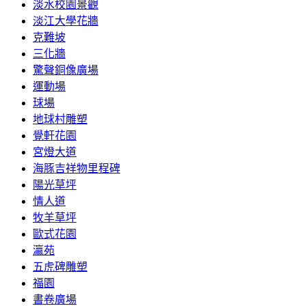
淡水校園景觀
淡江大學花牆
克難坡
三化牆
驚聲銅像廣場
運動場
球場
地球村雕塑
覺軒花園
宮燈大道
海豚吉祥物里程碑
陽光草坪
情人道
牧羊草坪
歐式花園
瀛苑
五虎碑雕塑
福園
書卷廣場