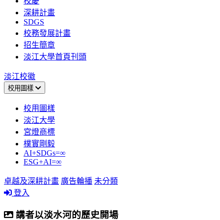
校慶
深耕計畫
SDGS
校務發展計畫
招生簡章
淡江大學首頁刊頭
淡江校徽
校用圖樣
校用圖樣
淡江大學
宮燈商標
樸實剛毅
AI+SDGs=∞
ESG+AI=∞
卓越及深耕計畫
廣告輪播
未分類
登入
講者以淡水河的歷史開場