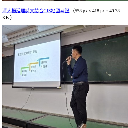
清人楊廷理詩文結合GIS地圖考證
（558 px × 418 px、49.38
KB ）