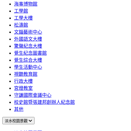
海事博物館
工學館
工學大樓
松濤館
文錙藝術中心
外國語文大樓
驚聲紀念大樓
覺生紀念圖書館
覺生綜合大樓
學生活動中心
視聽教育館
行政大樓
宮燈教室
守謙國際會議中心
校史館暨張建邦創辦人紀念館
其他
淡水校園景觀