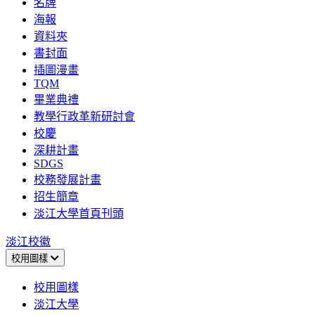
名牌
海報
資料夾
書封面
插圖漫畫
TQM
畢業典禮
教學行政革新研討會
校慶
深耕計畫
SDGS
校務發展計畫
招生簡章
淡江大學首頁刊頭
淡江校徽
校用圖樣
校用圖樣
淡江大學