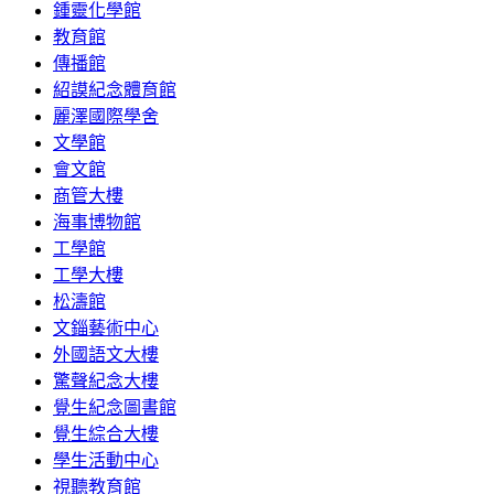
鍾靈化學館
教育館
傳播館
紹謨紀念體育館
麗澤國際學舍
文學館
會文館
商管大樓
海事博物館
工學館
工學大樓
松濤館
文錙藝術中心
外國語文大樓
驚聲紀念大樓
覺生紀念圖書館
覺生綜合大樓
學生活動中心
視聽教育館