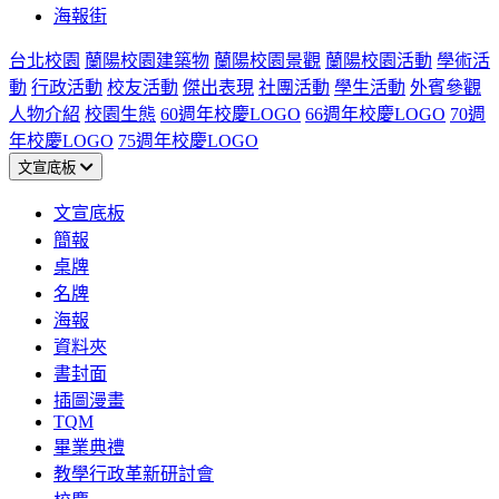
海報街
台北校園
蘭陽校園建築物
蘭陽校園景觀
蘭陽校園活動
學術活
動
行政活動
校友活動
傑出表現
社團活動
學生活動
外賓參觀
人物介紹
校園生態
60週年校慶LOGO
66週年校慶LOGO
70週
年校慶LOGO
75週年校慶LOGO
文宣底板
文宣底板
簡報
桌牌
名牌
海報
資料夾
書封面
插圖漫畫
TQM
畢業典禮
教學行政革新研討會