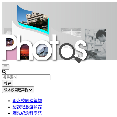
Open
sidebar
Search
搜尋
淡水校園建築物
淡水校園建築物
紹謨紀念游泳館
騮先紀念科學館