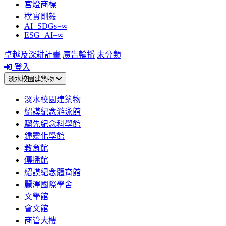
宮燈商標
樸實剛毅
AI+SDGs=∞
ESG+AI=∞
卓越及深耕計畫
廣告輪播
未分類
登入
淡水校園建築物
淡水校園建築物
紹謨紀念游泳館
騮先紀念科學館
鍾靈化學館
教育館
傳播館
紹謨紀念體育館
麗澤國際學舍
文學館
會文館
商管大樓