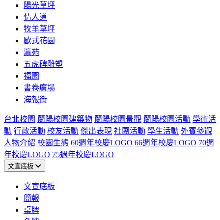
陽光草坪
情人道
牧羊草坪
歐式花園
瀛苑
五虎碑雕塑
福園
書卷廣場
海報街
台北校園
蘭陽校園建築物
蘭陽校園景觀
蘭陽校園活動
學術活
動
行政活動
校友活動
傑出表現
社團活動
學生活動
外賓參觀
人物介紹
校園生態
60週年校慶LOGO
66週年校慶LOGO
70週
年校慶LOGO
75週年校慶LOGO
文宣底板
文宣底板
簡報
桌牌