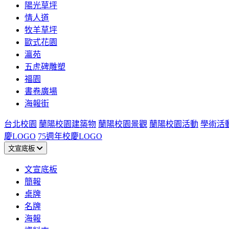
陽光草坪
情人道
牧羊草坪
歐式花園
瀛苑
五虎碑雕塑
福園
書卷廣場
海報街
台北校園
蘭陽校園建築物
蘭陽校園景觀
蘭陽校園活動
學術活
慶LOGO
75週年校慶LOGO
文宣底板
文宣底板
簡報
桌牌
名牌
海報