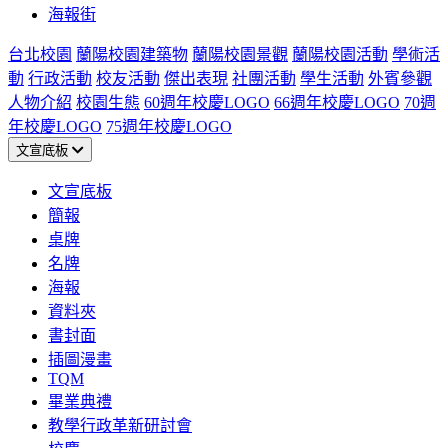
海報街
台北校園
蘭陽校園建築物
蘭陽校園景觀
蘭陽校園活動
學術活
動
行政活動
校友活動
傑出表現
社團活動
學生活動
外賓參觀
人物介紹
校園生態
60週年校慶LOGO
66週年校慶LOGO
70週
年校慶LOGO
75週年校慶LOGO
文宣底板
文宣底板
簡報
桌牌
名牌
海報
資料夾
書封面
插圖漫畫
TQM
畢業典禮
教學行政革新研討會