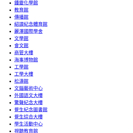
鍾靈化學館
教育館
傳播館
紹謨紀念體育館
麗澤國際學舍
文學館
會文館
商管大樓
海事博物館
工學館
工學大樓
松濤館
文錙藝術中心
外國語文大樓
驚聲紀念大樓
覺生紀念圖書館
覺生綜合大樓
學生活動中心
視聽教育館