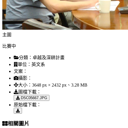
主圖
比賽中
分類：
卓越及深耕計畫
單位：
英文系
文案：
攝影：
大小：
3648 px × 2432 px、3.28 MB
圖檔下載：
DSC05667.JPG
原始檔下載：
相關圖片