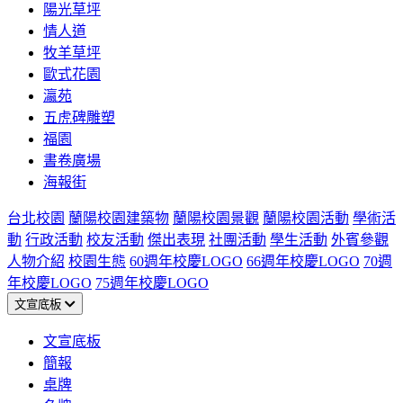
陽光草坪
情人道
牧羊草坪
歐式花園
瀛苑
五虎碑雕塑
福園
書卷廣場
海報街
台北校園
蘭陽校園建築物
蘭陽校園景觀
蘭陽校園活動
學術活
動
行政活動
校友活動
傑出表現
社團活動
學生活動
外賓參觀
人物介紹
校園生態
60週年校慶LOGO
66週年校慶LOGO
70週
年校慶LOGO
75週年校慶LOGO
文宣底板
文宣底板
簡報
桌牌