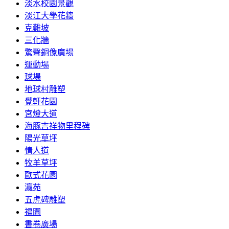
淡水校園景觀
淡江大學花牆
克難坡
三化牆
驚聲銅像廣場
運動場
球場
地球村雕塑
覺軒花園
宮燈大道
海豚吉祥物里程碑
陽光草坪
情人道
牧羊草坪
歐式花園
瀛苑
五虎碑雕塑
福園
書卷廣場