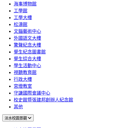
海事博物館
工學館
工學大樓
松濤館
文錙藝術中心
外國語文大樓
驚聲紀念大樓
覺生紀念圖書館
覺生綜合大樓
學生活動中心
視聽教育館
行政大樓
宮燈教室
守謙國際會議中心
校史館暨張建邦創辦人紀念館
其他
淡水校園景觀