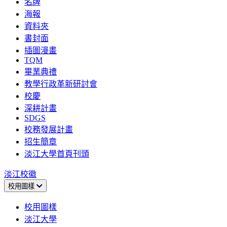
名牌
海報
資料夾
書封面
插圖漫畫
TQM
畢業典禮
教學行政革新研討會
校慶
深耕計畫
SDGS
校務發展計畫
招生簡章
淡江大學首頁刊頭
淡江校徽
校用圖樣
校用圖樣
淡江大學