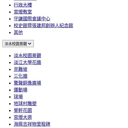
行政大樓
宮燈教室
守謙國際會議中心
校史館暨張建邦創辦人紀念館
其他
淡水校園景觀
淡水校園景觀
淡江大學花牆
克難坡
三化牆
驚聲銅像廣場
運動場
球場
地球村雕塑
覺軒花園
宮燈大道
海豚吉祥物里程碑