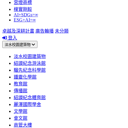
宮燈商標
樸實剛毅
AI+SDGs=∞
ESG+AI=∞
卓越及深耕計畫
廣告輪播
未分類
登入
淡水校園建築物
淡水校園建築物
紹謨紀念游泳館
騮先紀念科學館
鍾靈化學館
教育館
傳播館
紹謨紀念體育館
麗澤國際學舍
文學館
會文館
商管大樓