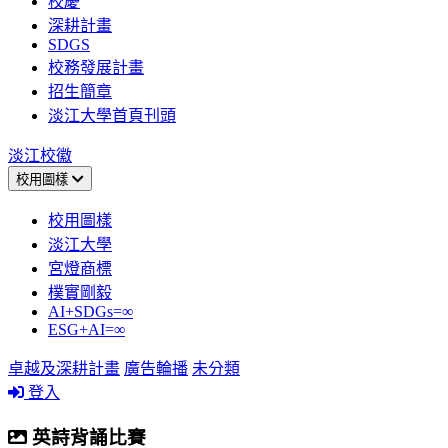
校慶
深耕計畫
SDGS
校務發展計畫
招生簡章
淡江大學首頁刊頭
淡江校徽
校用圖樣
校用圖樣
淡江大學
宮燈商標
樸實剛毅
AI+SDGs=∞
ESG+AI=∞
卓越及深耕計畫
廣告輪播
未分類
登入
英詩背誦比賽