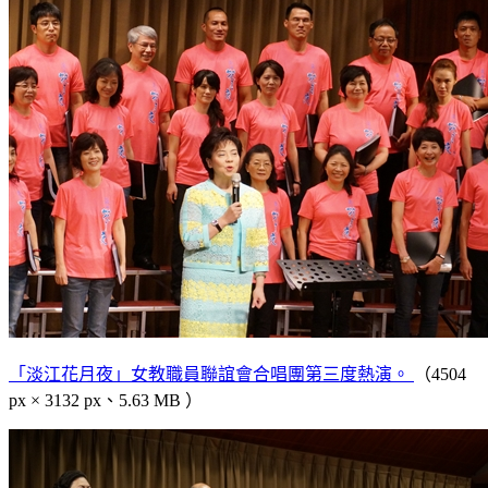
「淡江花月夜」女教職員聯誼會合唱團第三度熱演。
（4504
px × 3132 px、5.63 MB ）