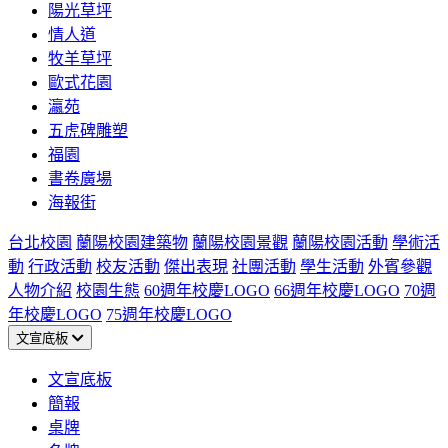
陽光草坪
情人道
牧羊草坪
歐式花園
瀛苑
五虎碑雕塑
福園
書卷廣場
海報街
台北校園
蘭陽校園建築物
蘭陽校園景觀
蘭陽校園活動
學術活
動
行政活動
校友活動
傑出表現
社團活動
學生活動
外賓參觀
人物介紹
校園生態
60週年校慶LOGO
66週年校慶LOGO
70週
年校慶LOGO
75週年校慶LOGO
文宣底板
文宣底板
簡報
桌牌