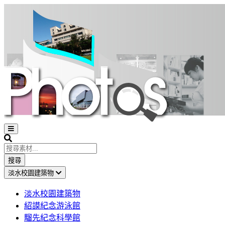
Open
sidebar
Search
搜尋
淡水校園建築物
淡水校園建築物
紹謨紀念游泳館
騮先紀念科學館