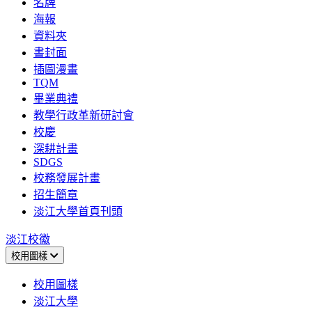
名牌
海報
資料夾
書封面
插圖漫畫
TQM
畢業典禮
教學行政革新研討會
校慶
深耕計畫
SDGS
校務發展計畫
招生簡章
淡江大學首頁刊頭
淡江校徽
校用圖樣
校用圖樣
淡江大學