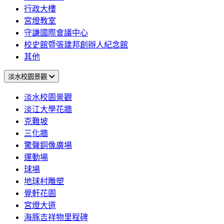
行政大樓
宮燈教室
守謙國際會議中心
校史館暨張建邦創辦人紀念館
其他
淡水校園景觀
淡水校園景觀
淡江大學花牆
克難坡
三化牆
驚聲銅像廣場
運動場
球場
地球村雕塑
覺軒花園
宮燈大道
海豚吉祥物里程碑