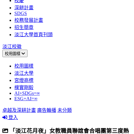
校慶
深耕計畫
SDGS
校務發展計畫
招生簡章
淡江大學首頁刊頭
淡江校徽
校用圖樣
校用圖樣
淡江大學
宮燈商標
樸實剛毅
AI+SDGs=∞
ESG+AI=∞
卓越及深耕計畫
廣告輪播
未分類
登入
「淡江花月夜」女教職員聯誼會合唱團第三度熱