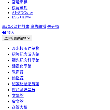
宮燈商標
樸實剛毅
AI+SDGs=∞
ESG+AI=∞
卓越及深耕計畫
廣告輪播
未分類
登入
淡水校園建築物
淡水校園建築物
紹謨紀念游泳館
騮先紀念科學館
鍾靈化學館
教育館
傳播館
紹謨紀念體育館
麗澤國際學舍
文學館
會文館
商管大樓