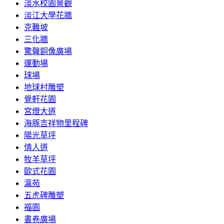
淡水校園景觀
淡江大學花牆
克難坡
三化牆
驚聲銅像廣場
運動場
球場
地球村雕塑
覺軒花園
宮燈大道
海豚吉祥物里程碑
陽光草坪
情人道
牧羊草坪
歐式花園
瀛苑
五虎碑雕塑
福園
書卷廣場