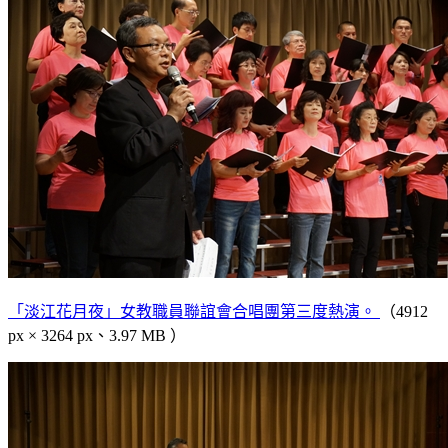
「淡江花月夜」女教職員聯誼會合唱團第三度熱演。
（4912
px × 3264 px、3.97 MB ）