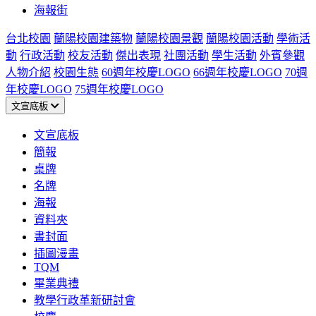
海報街
台北校園
蘭陽校園建築物
蘭陽校園景觀
蘭陽校園活動
學術活
動
行政活動
校友活動
傑出表現
社團活動
學生活動
外賓參觀
人物介紹
校園生態
60週年校慶LOGO
66週年校慶LOGO
70週
年校慶LOGO
75週年校慶LOGO
文宣底板
文宣底板
簡報
桌牌
名牌
海報
資料夾
書封面
插圖漫畫
TQM
畢業典禮
教學行政革新研討會