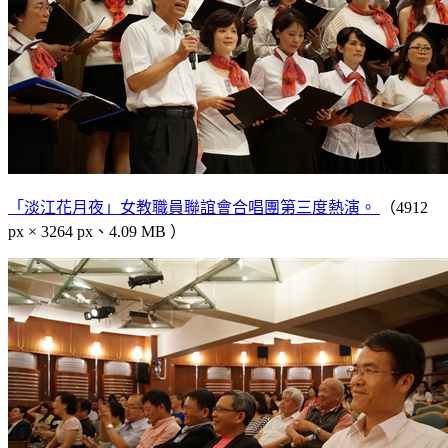
「淡江花月夜」女教職員聯誼會合唱團第三度熱演。
（4912
px × 3264 px、4.09 MB ）