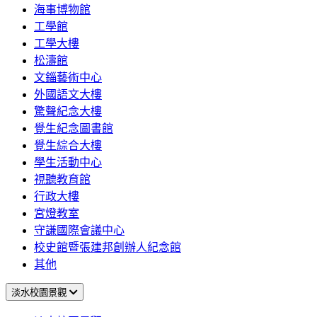
海事博物館
工學館
工學大樓
松濤館
文錙藝術中心
外國語文大樓
驚聲紀念大樓
覺生紀念圖書館
覺生綜合大樓
學生活動中心
視聽教育館
行政大樓
宮燈教室
守謙國際會議中心
校史館暨張建邦創辦人紀念館
其他
淡水校園景觀