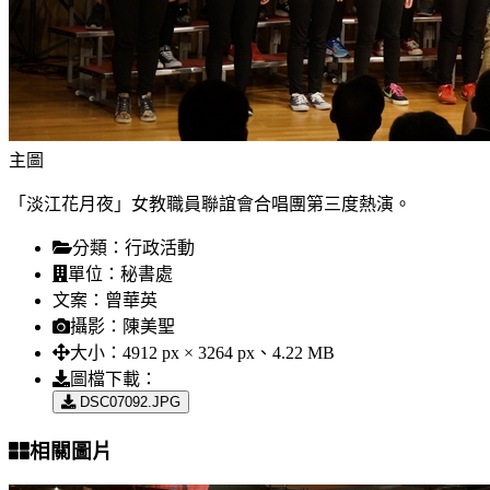
主圖
「淡江花月夜」女教職員聯誼會合唱團第三度熱演。
分類：
行政活動
單位：
秘書處
文案：
曾華英
攝影：
陳美聖
大小：
4912 px × 3264 px、4.22 MB
圖檔下載：
DSC07092.JPG
相關圖片