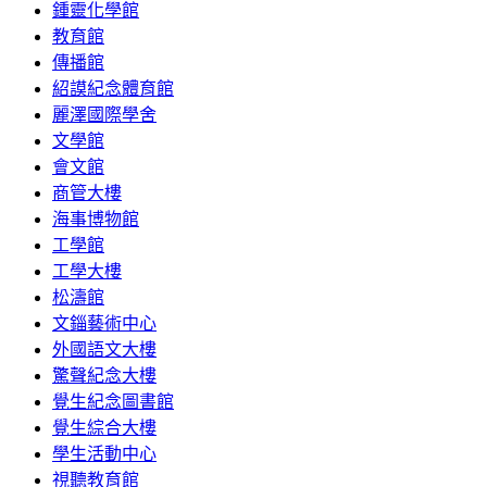
鍾靈化學館
教育館
傳播館
紹謨紀念體育館
麗澤國際學舍
文學館
會文館
商管大樓
海事博物館
工學館
工學大樓
松濤館
文錙藝術中心
外國語文大樓
驚聲紀念大樓
覺生紀念圖書館
覺生綜合大樓
學生活動中心
視聽教育館