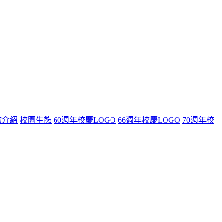
物介紹
校園生態
60週年校慶LOGO
66週年校慶LOGO
70週年校