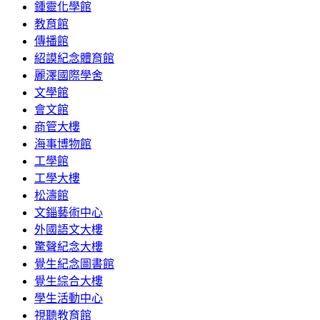
鍾靈化學館
教育館
傳播館
紹謨紀念體育館
麗澤國際學舍
文學館
會文館
商管大樓
海事博物館
工學館
工學大樓
松濤館
文錙藝術中心
外國語文大樓
驚聲紀念大樓
覺生紀念圖書館
覺生綜合大樓
學生活動中心
視聽教育館