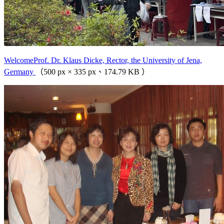
WelcomeProf. Dr. Klaus Dicke, Rector, the University of Jena,
Germany
（500 px × 335 px、174.79 KB ）