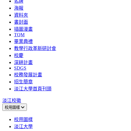
名牌
海報
資料夾
書封面
插圖漫畫
TQM
畢業典禮
教學行政革新研討會
校慶
深耕計畫
SDGS
校務發展計畫
招生簡章
淡江大學首頁刊頭
淡江校徽
校用圖樣
校用圖樣
淡江大學