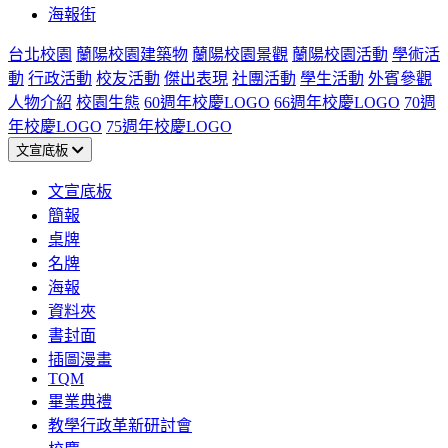
海報街
台北校園
蘭陽校園建築物
蘭陽校園景觀
蘭陽校園活動
學術活
動
行政活動
校友活動
傑出表現
社團活動
學生活動
外賓參觀
人物介紹
校園生態
60週年校慶LOGO
66週年校慶LOGO
70週
年校慶LOGO
75週年校慶LOGO
文宣底板
文宣底板
簡報
桌牌
名牌
海報
資料夾
書封面
插圖漫畫
TQM
畢業典禮
教學行政革新研討會