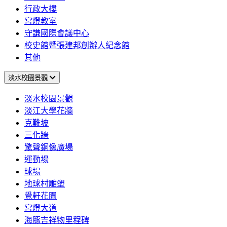
行政大樓
宮燈教室
守謙國際會議中心
校史館暨張建邦創辦人紀念館
其他
淡水校園景觀
淡水校園景觀
淡江大學花牆
克難坡
三化牆
驚聲銅像廣場
運動場
球場
地球村雕塑
覺軒花園
宮燈大道
海豚吉祥物里程碑