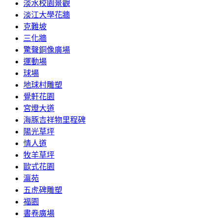
淡水校園景觀
淡江大學花牆
克難坡
三化牆
驚聲銅像廣場
運動場
球場
地球村雕塑
覺軒花園
宮燈大道
海豚吉祥物里程碑
陽光草坪
情人道
牧羊草坪
歐式花園
瀛苑
五虎碑雕塑
福園
書卷廣場