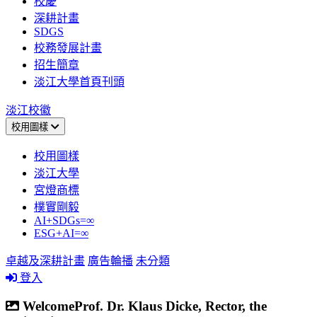
校慶
深耕計畫
SDGS
校務發展計畫
招生簡章
淡江大學首頁刊頭
淡江校徽
校用圖樣
校用圖樣
淡江大學
宮燈商標
樸實剛毅
AI+SDGs=∞
ESG+AI=∞
卓越及深耕計畫
廣告輪播
未分類
登入
WelcomeProf. Dr. Klaus Dicke, Rector, the