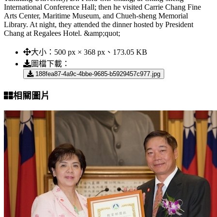
International Conference Hall; then he visited Carrie Chang Fine
Arts Center, Maritime Museum, and Chueh-sheng Memorial
Library. At night, they attended the dinner hosted by President
Chang at Regalees Hotel. &amp;quot;
大小：
500 px × 368 px、173.05 KB
圖檔下載：
188fea87-4a9c-4bbe-9685-b5929457c977.jpg
相關圖片