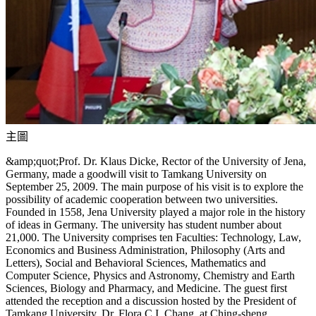
主圖
&amp;quot;Prof. Dr. Klaus Dicke, Rector of the University of Jena,
Germany, made a goodwill visit to Tamkang University on
September 25, 2009. The main purpose of his visit is to explore the
possibility of academic cooperation between two universities.
Founded in 1558, Jena University played a major role in the history
of ideas in Germany. The university has student number about
21,000. The University comprises ten Faculties: Technology, Law,
Economics and Business Administration, Philosophy (Arts and
Letters), Social and Behavioral Sciences, Mathematics and
Computer Science, Physics and Astronomy, Chemistry and Earth
Sciences, Biology and Pharmacy, and Medicine. The guest first
attended the reception and a discussion hosted by the President of
Tamkang University, Dr. Flora C.I. Chang, at Ching-sheng