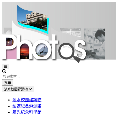
Open
sidebar
Search
搜尋
淡水校園建築物
淡水校園建築物
紹謨紀念游泳館
騮先紀念科學館