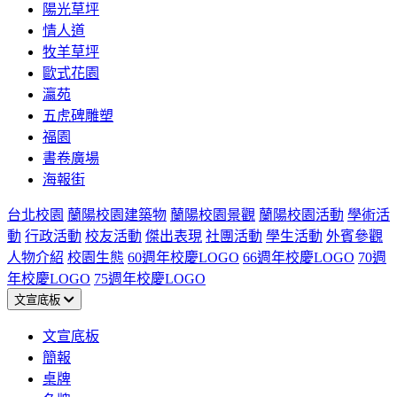
陽光草坪
情人道
牧羊草坪
歐式花園
瀛苑
五虎碑雕塑
福園
書卷廣場
海報街
台北校園
蘭陽校園建築物
蘭陽校園景觀
蘭陽校園活動
學術活
動
行政活動
校友活動
傑出表現
社團活動
學生活動
外賓參觀
人物介紹
校園生態
60週年校慶LOGO
66週年校慶LOGO
70週
年校慶LOGO
75週年校慶LOGO
文宣底板
文宣底板
簡報
桌牌