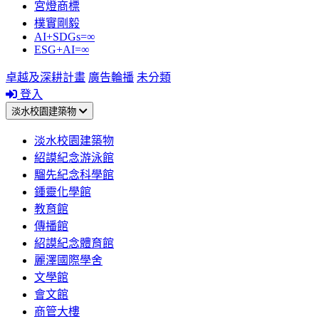
宮燈商標
樸實剛毅
AI+SDGs=∞
ESG+AI=∞
卓越及深耕計畫
廣告輪播
未分類
登入
淡水校園建築物
淡水校園建築物
紹謨紀念游泳館
騮先紀念科學館
鍾靈化學館
教育館
傳播館
紹謨紀念體育館
麗澤國際學舍
文學館
會文館
商管大樓