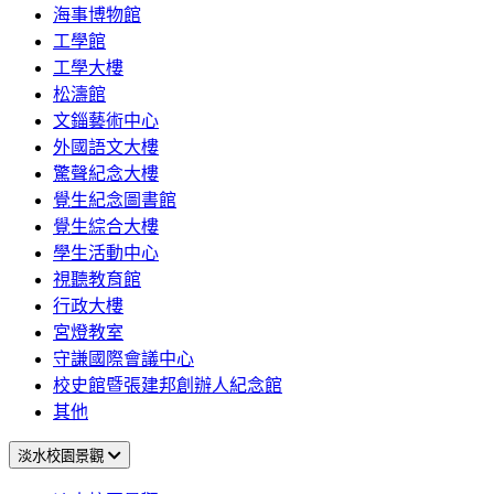
海事博物館
工學館
工學大樓
松濤館
文錙藝術中心
外國語文大樓
驚聲紀念大樓
覺生紀念圖書館
覺生綜合大樓
學生活動中心
視聽教育館
行政大樓
宮燈教室
守謙國際會議中心
校史館暨張建邦創辦人紀念館
其他
淡水校園景觀