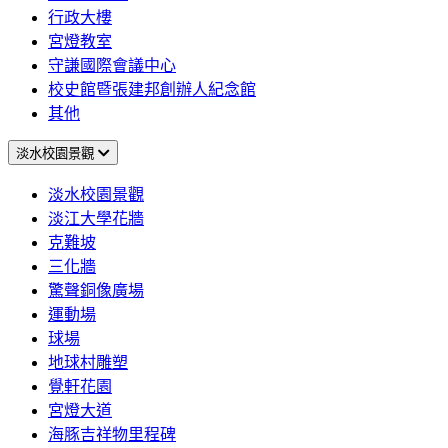
行政大樓
宮燈教室
守謙國際會議中心
校史館暨張建邦創辦人紀念館
其他
淡水校園景觀
淡水校園景觀
淡江大學花牆
克難坡
三化牆
驚聲銅像廣場
運動場
球場
地球村雕塑
覺軒花園
宮燈大道
海豚吉祥物里程碑