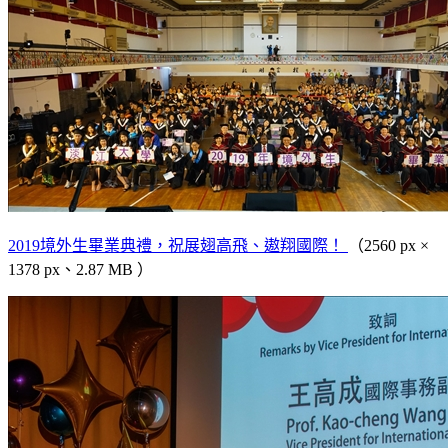
2019境外生畢業典禮，祝展翅高飛、遨翔國際！
（2560 px ×
1378 px、2.87 MB ）