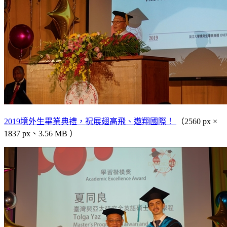
2019境外生畢業典禮，祝展翅高飛、遨翔國際！
（2560 px ×
1837 px、3.56 MB ）