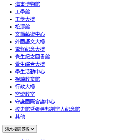
海事博物館
工學館
工學大樓
松濤館
文錙藝術中心
外國語文大樓
驚聲紀念大樓
覺生紀念圖書館
覺生綜合大樓
學生活動中心
視聽教育館
行政大樓
宮燈教室
守謙國際會議中心
校史館暨張建邦創辦人紀念館
其他
淡水校園景觀