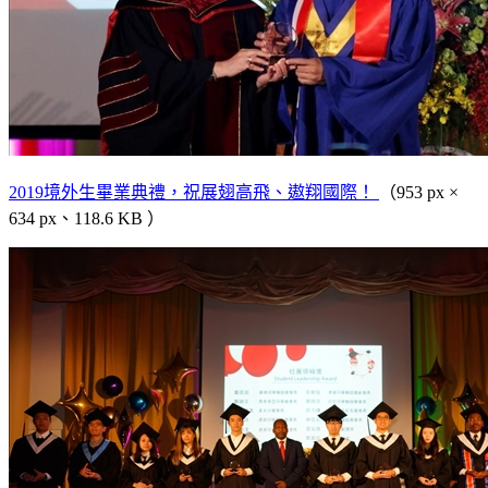
2019境外生畢業典禮，祝展翅高飛、遨翔國際！
（953 px ×
634 px、118.6 KB ）