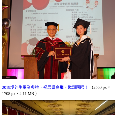
2019境外生畢業典禮，祝展翅高飛、遨翔國際！
（2560 px ×
1708 px、2.11 MB ）