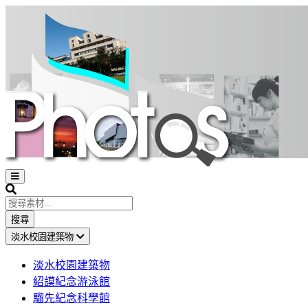
Open
sidebar
Search
搜尋
淡水校園建築物
淡水校園建築物
紹謨紀念游泳館
騮先紀念科學館