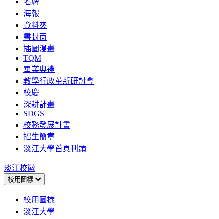
名牌
海報
資料夾
書封面
插圖漫畫
TQM
畢業典禮
教學行政革新研討會
校慶
深耕計畫
SDGS
校務發展計畫
招生簡章
淡江大學首頁刊頭
淡江校徽
校用圖樣
校用圖樣
淡江大學