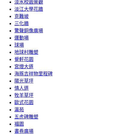
淡水校園景觀
淡江大學花牆
克難坡
三化牆
驚聲銅像廣場
運動場
球場
地球村雕塑
覺軒花園
宮燈大道
海豚吉祥物里程碑
陽光草坪
情人道
牧羊草坪
歐式花園
瀛苑
五虎碑雕塑
福園
書卷廣場