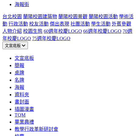
海報街
台北校園
蘭陽校園建築物
蘭陽校園景觀
蘭陽校園活動
學術活
動
行政活動
校友活動
傑出表現
社團活動
學生活動
外賓參觀
人物介紹
校園生態
60週年校慶LOGO
66週年校慶LOGO
70週
年校慶LOGO
75週年校慶LOGO
文宣底板
文宣底板
簡報
桌牌
名牌
海報
資料夾
書封面
插圖漫畫
TQM
畢業典禮
教學行政革新研討會