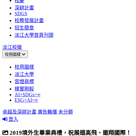
校慶
深耕計畫
SDGS
校務發展計畫
招生簡章
淡江大學首頁刊頭
淡江校徽
校用圖樣
校用圖樣
淡江大學
宮燈商標
樸實剛毅
AI+SDGs=∞
ESG+AI=∞
卓越及深耕計畫
廣告輪播
未分類
登入
2019境外生畢業典禮，祝展翅高飛、遨翔國際！