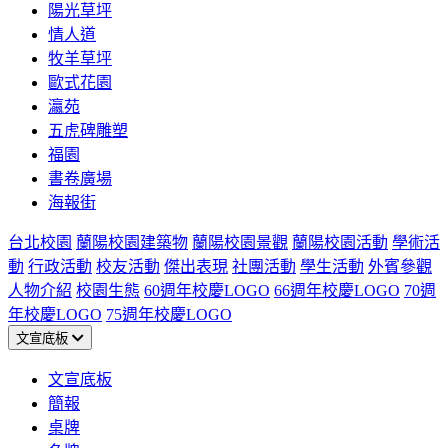
陽光草坪
情人道
牧羊草坪
歐式花園
瀛苑
五虎碑雕塑
福園
書卷廣場
海報街
台北校園
蘭陽校園建築物
蘭陽校園景觀
蘭陽校園活動
學術活
動
行政活動
校友活動
傑出表現
社團活動
學生活動
外賓參觀
人物介紹
校園生態
60週年校慶LOGO
66週年校慶LOGO
70週
年校慶LOGO
75週年校慶LOGO
文宣底板
文宣底板
簡報
桌牌