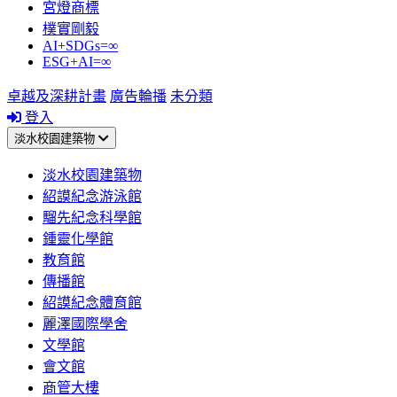
宮燈商標
樸實剛毅
AI+SDGs=∞
ESG+AI=∞
卓越及深耕計畫
廣告輪播
未分類
登入
淡水校園建築物
淡水校園建築物
紹謨紀念游泳館
騮先紀念科學館
鍾靈化學館
教育館
傳播館
紹謨紀念體育館
麗澤國際學舍
文學館
會文館
商管大樓