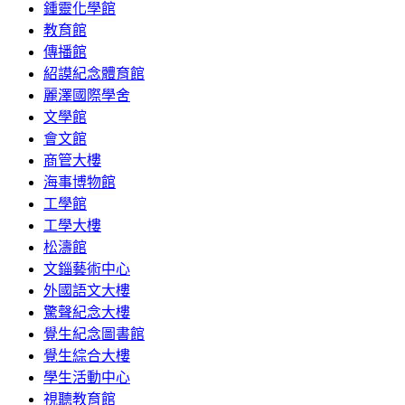
鍾靈化學館
教育館
傳播館
紹謨紀念體育館
麗澤國際學舍
文學館
會文館
商管大樓
海事博物館
工學館
工學大樓
松濤館
文錙藝術中心
外國語文大樓
驚聲紀念大樓
覺生紀念圖書館
覺生綜合大樓
學生活動中心
視聽教育館