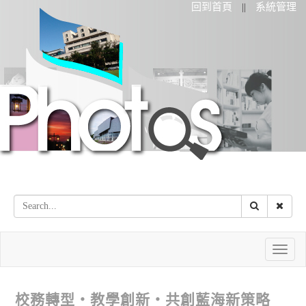
回到首頁
系統管理
||
Toggle
naviga
校務轉型‧教學創新‧共創藍海新策略