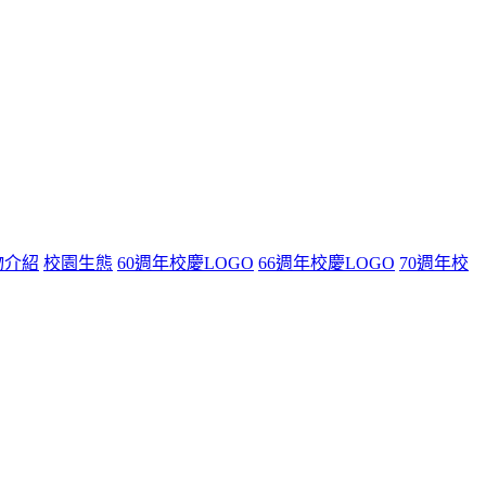
物介紹
校園生態
60週年校慶LOGO
66週年校慶LOGO
70週年校