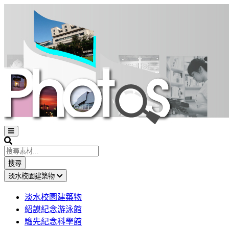
Open
sidebar
Search
搜尋
淡水校園建築物
淡水校園建築物
紹謨紀念游泳館
騮先紀念科學館