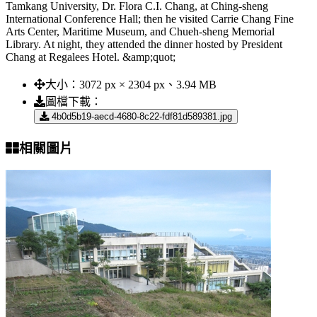
Tamkang University, Dr. Flora C.I. Chang, at Ching-sheng
International Conference Hall; then he visited Carrie Chang Fine
Arts Center, Maritime Museum, and Chueh-sheng Memorial
Library. At night, they attended the dinner hosted by President
Chang at Regalees Hotel. &amp;quot;
大小：
3072 px × 2304 px、3.94 MB
圖檔下載：
4b0d5b19-aecd-4680-8c22-fdf81d589381.jpg
相關圖片