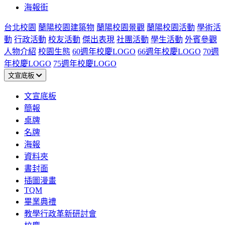
海報街
台北校園
蘭陽校園建築物
蘭陽校園景觀
蘭陽校園活動
學術活
動
行政活動
校友活動
傑出表現
社團活動
學生活動
外賓參觀
人物介紹
校園生態
60週年校慶LOGO
66週年校慶LOGO
70週
年校慶LOGO
75週年校慶LOGO
文宣底板
文宣底板
簡報
桌牌
名牌
海報
資料夾
書封面
插圖漫畫
TQM
畢業典禮
教學行政革新研討會