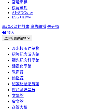
宮燈商標
樸實剛毅
AI+SDGs=∞
ESG+AI=∞
卓越及深耕計畫
廣告輪播
未分類
登入
淡水校園建築物
淡水校園建築物
紹謨紀念游泳館
騮先紀念科學館
鍾靈化學館
教育館
傳播館
紹謨紀念體育館
麗澤國際學舍
文學館
會文館
商管大樓