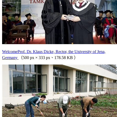
WelcomeProf. Dr. Klaus Dicke, Rector, the University of Jena,
Germany
（500 px × 333 px、178.58 KB ）