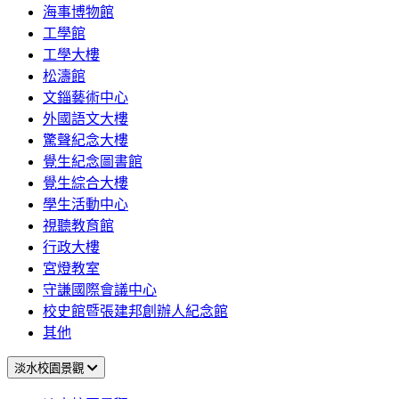
海事博物館
工學館
工學大樓
松濤館
文錙藝術中心
外國語文大樓
驚聲紀念大樓
覺生紀念圖書館
覺生綜合大樓
學生活動中心
視聽教育館
行政大樓
宮燈教室
守謙國際會議中心
校史館暨張建邦創辦人紀念館
其他
淡水校園景觀