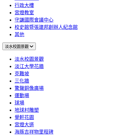
行政大樓
宮燈教室
守謙國際會議中心
校史館暨張建邦創辦人紀念館
其他
淡水校園景觀
淡水校園景觀
淡江大學花牆
克難坡
三化牆
驚聲銅像廣場
運動場
球場
地球村雕塑
覺軒花園
宮燈大道
海豚吉祥物里程碑