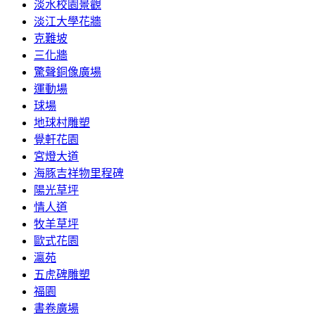
淡水校園景觀
淡江大學花牆
克難坡
三化牆
驚聲銅像廣場
運動場
球場
地球村雕塑
覺軒花園
宮燈大道
海豚吉祥物里程碑
陽光草坪
情人道
牧羊草坪
歐式花園
瀛苑
五虎碑雕塑
福園
書卷廣場