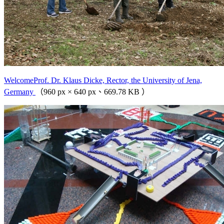
WelcomeProf. Dr. Klaus Dicke, Rector, the University of Jena,
Germany
（960 px × 640 px、669.78 KB ）