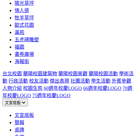
陽光草坪
情人道
牧羊草坪
歐式花園
瀛苑
五虎碑雕塑
福園
書卷廣場
海報街
台北校園
蘭陽校園建築物
蘭陽校園景觀
蘭陽校園活動
學術活
動
行政活動
校友活動
傑出表現
社團活動
學生活動
外賓參觀
人物介紹
校園生態
60週年校慶LOGO
66週年校慶LOGO
70週
年校慶LOGO
75週年校慶LOGO
文宣底板
文宣底板
簡報
桌牌