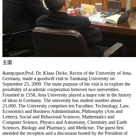
主圖
&amp;quot;Prof. Dr. Klaus Dicke, Rector of the University of Jena,
Germany, made a goodwill visit to Tamkang University on
September 25, 2009. The main purpose of his visit is to explore the
possibility of academic cooperation between two universities.
Founded in 1558, Jena University played a major role in the history
of ideas in Germany. The university has student number about
21,000. The University comprises ten Faculties: Technology, Law,
Economics and Business Administration, Philosophy (Arts and
Letters), Social and Behavioral Sciences, Mathematics and
Computer Science, Physics and Astronomy, Chemistry and Earth
Sciences, Biology and Pharmacy, and Medicine. The guest first
attended the reception and a discussion hosted by the President of