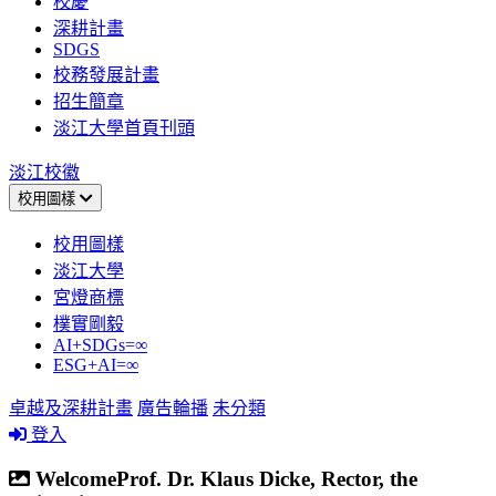
校慶
深耕計畫
SDGS
校務發展計畫
招生簡章
淡江大學首頁刊頭
淡江校徽
校用圖樣
校用圖樣
淡江大學
宮燈商標
樸實剛毅
AI+SDGs=∞
ESG+AI=∞
卓越及深耕計畫
廣告輪播
未分類
登入
WelcomeProf. Dr. Klaus Dicke, Rector, the