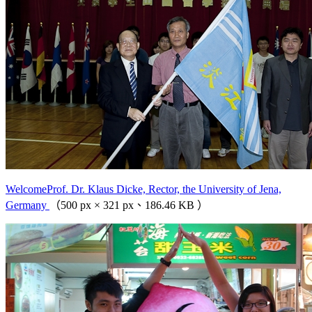
WelcomeProf. Dr. Klaus Dicke, Rector, the University of Jena,
Germany
（500 px × 321 px、186.46 KB ）