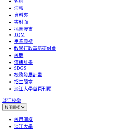
名牌
海報
資料夾
書封面
插圖漫畫
TQM
畢業典禮
教學行政革新研討會
校慶
深耕計畫
SDGS
校務發展計畫
招生簡章
淡江大學首頁刊頭
淡江校徽
校用圖樣
校用圖樣
淡江大學