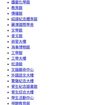
鍾靈化學館
教育館
傳播館
紹謨紀念體育館
麗澤國際學舍
文學館
會文館
商管大樓
海事博物館
工學館
工學大樓
松濤館
文錙藝術中心
外國語文大樓
驚聲紀念大樓
覺生紀念圖書館
覺生綜合大樓
學生活動中心
視聽教育館