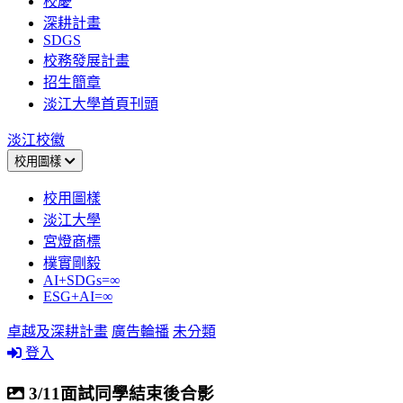
校慶
深耕計畫
SDGS
校務發展計畫
招生簡章
淡江大學首頁刊頭
淡江校徽
校用圖樣
校用圖樣
淡江大學
宮燈商標
樸實剛毅
AI+SDGs=∞
ESG+AI=∞
卓越及深耕計畫
廣告輪播
未分類
登入
3/11面試同學結束後合影