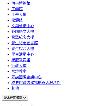
海事博物館
工學館
工學大樓
松濤館
文錙藝術中心
外國語文大樓
驚聲紀念大樓
覺生紀念圖書館
覺生綜合大樓
學生活動中心
視聽教育館
行政大樓
宮燈教室
守謙國際會議中心
校史館暨張建邦創辦人紀念館
其他
淡水校園景觀