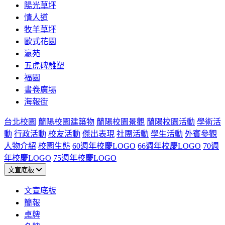
陽光草坪
情人道
牧羊草坪
歐式花園
瀛苑
五虎碑雕塑
福園
書卷廣場
海報街
台北校園
蘭陽校園建築物
蘭陽校園景觀
蘭陽校園活動
學術活
動
行政活動
校友活動
傑出表現
社團活動
學生活動
外賓參觀
人物介紹
校園生態
60週年校慶LOGO
66週年校慶LOGO
70週
年校慶LOGO
75週年校慶LOGO
文宣底板
文宣底板
簡報
桌牌