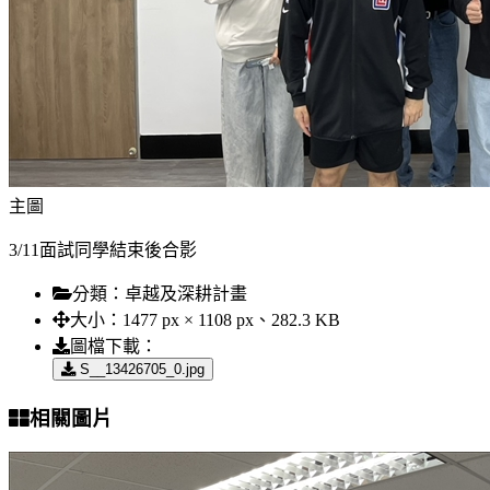
主圖
3/11面試同學結束後合影
分類：
卓越及深耕計畫
大小：
1477 px × 1108 px、282.3 KB
圖檔下載：
S__13426705_0.jpg
相關圖片