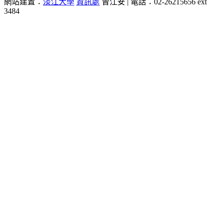
網站建置：
淡江大學
資訊處
曾江安 | 電話：02-26215656 ext
3484