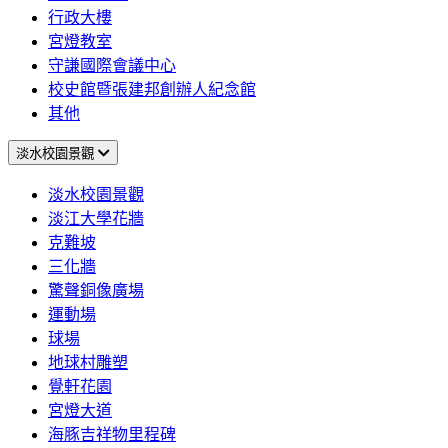
行政大樓
宮燈教室
守謙國際會議中心
校史館暨張建邦創辦人紀念館
其他
淡水校園景觀
淡水校園景觀
淡江大學花牆
克難坡
三化牆
驚聲銅像廣場
運動場
球場
地球村雕塑
覺軒花園
宮燈大道
海豚吉祥物里程碑