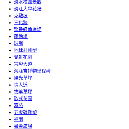
淡水校園景觀
淡江大學花牆
克難坡
三化牆
驚聲銅像廣場
運動場
球場
地球村雕塑
覺軒花園
宮燈大道
海豚吉祥物里程碑
陽光草坪
情人道
牧羊草坪
歐式花園
瀛苑
五虎碑雕塑
福園
書卷廣場