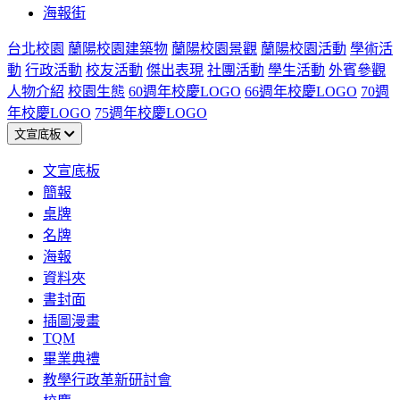
海報街
台北校園
蘭陽校園建築物
蘭陽校園景觀
蘭陽校園活動
學術活
動
行政活動
校友活動
傑出表現
社團活動
學生活動
外賓參觀
人物介紹
校園生態
60週年校慶LOGO
66週年校慶LOGO
70週
年校慶LOGO
75週年校慶LOGO
文宣底板
文宣底板
簡報
桌牌
名牌
海報
資料夾
書封面
插圖漫畫
TQM
畢業典禮
教學行政革新研討會