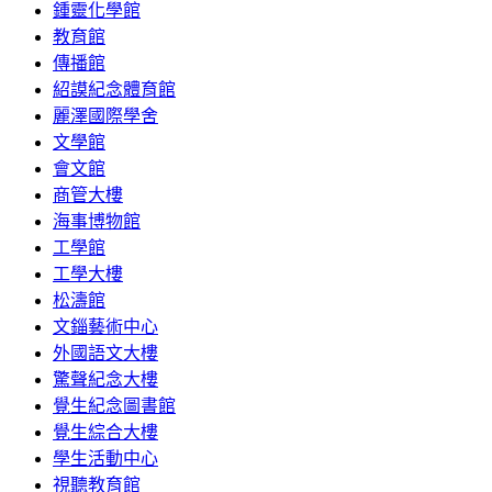
鍾靈化學館
教育館
傳播館
紹謨紀念體育館
麗澤國際學舍
文學館
會文館
商管大樓
海事博物館
工學館
工學大樓
松濤館
文錙藝術中心
外國語文大樓
驚聲紀念大樓
覺生紀念圖書館
覺生綜合大樓
學生活動中心
視聽教育館