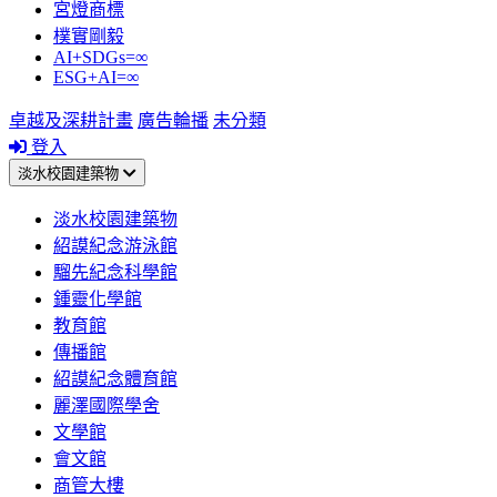
宮燈商標
樸實剛毅
AI+SDGs=∞
ESG+AI=∞
卓越及深耕計畫
廣告輪播
未分類
登入
淡水校園建築物
淡水校園建築物
紹謨紀念游泳館
騮先紀念科學館
鍾靈化學館
教育館
傳播館
紹謨紀念體育館
麗澤國際學舍
文學館
會文館
商管大樓