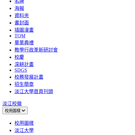
名牌
海報
資料夾
書封面
插圖漫畫
TQM
畢業典禮
教學行政革新研討會
校慶
深耕計畫
SDGS
校務發展計畫
招生簡章
淡江大學首頁刊頭
淡江校徽
校用圖樣
校用圖樣
淡江大學