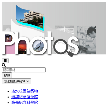
Open
sidebar
Search
搜尋
淡水校園建築物
淡水校園建築物
紹謨紀念游泳館
騮先紀念科學館