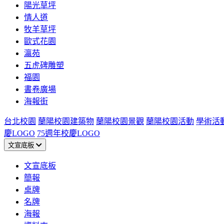
陽光草坪
情人道
牧羊草坪
歐式花園
瀛苑
五虎碑雕塑
福園
書卷廣場
海報街
台北校園
蘭陽校園建築物
蘭陽校園景觀
蘭陽校園活動
學術活
慶LOGO
75週年校慶LOGO
文宣底板
文宣底板
簡報
桌牌
名牌
海報