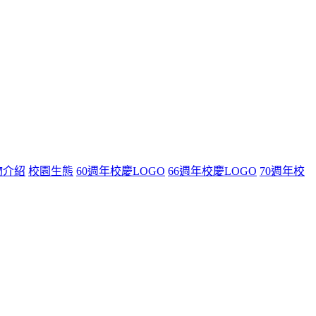
物介紹
校園生態
60週年校慶LOGO
66週年校慶LOGO
70週年校