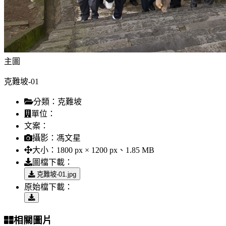
主圖
克難坡-01
分類：
克難坡
單位：
文案：
攝影：
馮文星
大小：
1800 px × 1200 px、1.85 MB
圖檔下載：
克難坡-01.jpg
原始檔下載：
相關圖片