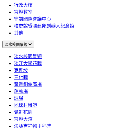
行政大樓
宮燈教室
守謙國際會議中心
校史館暨張建邦創辦人紀念館
其他
淡水校園景觀
淡水校園景觀
淡江大學花牆
克難坡
三化牆
驚聲銅像廣場
運動場
球場
地球村雕塑
覺軒花園
宮燈大道
海豚吉祥物里程碑