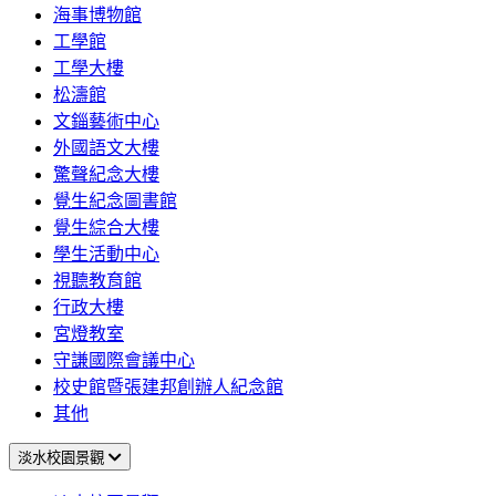
海事博物館
工學館
工學大樓
松濤館
文錙藝術中心
外國語文大樓
驚聲紀念大樓
覺生紀念圖書館
覺生綜合大樓
學生活動中心
視聽教育館
行政大樓
宮燈教室
守謙國際會議中心
校史館暨張建邦創辦人紀念館
其他
淡水校園景觀