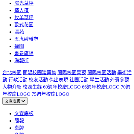
陽光草坪
情人道
牧羊草坪
歐式花園
瀛苑
五虎碑雕塑
福園
書卷廣場
海報街
台北校園
蘭陽校園建築物
蘭陽校園景觀
蘭陽校園活動
學術活
動
行政活動
校友活動
傑出表現
社團活動
學生活動
外賓參觀
人物介紹
校園生態
60週年校慶LOGO
66週年校慶LOGO
70週
年校慶LOGO
75週年校慶LOGO
文宣底板
文宣底板
簡報
桌牌