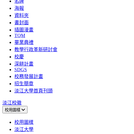
名牌
海報
資料夾
書封面
插圖漫畫
TQM
畢業典禮
教學行政革新研討會
校慶
深耕計畫
SDGS
校務發展計畫
招生簡章
淡江大學首頁刊頭
淡江校徽
校用圖樣
校用圖樣
淡江大學