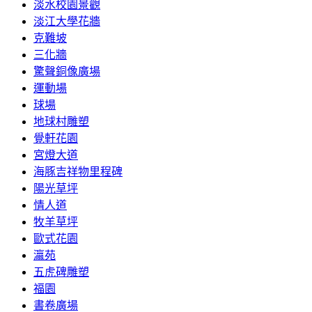
淡水校園景觀
淡江大學花牆
克難坡
三化牆
驚聲銅像廣場
運動場
球場
地球村雕塑
覺軒花園
宮燈大道
海豚吉祥物里程碑
陽光草坪
情人道
牧羊草坪
歐式花園
瀛苑
五虎碑雕塑
福園
書卷廣場