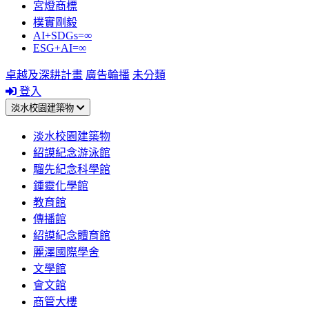
宮燈商標
樸實剛毅
AI+SDGs=∞
ESG+AI=∞
卓越及深耕計畫
廣告輪播
未分類
登入
淡水校園建築物
淡水校園建築物
紹謨紀念游泳館
騮先紀念科學館
鍾靈化學館
教育館
傳播館
紹謨紀念體育館
麗澤國際學舍
文學館
會文館
商管大樓