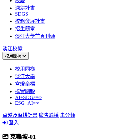
校慶
深耕計畫
SDGS
校務發展計畫
招生簡章
淡江大學首頁刊頭
淡江校徽
校用圖樣
校用圖樣
淡江大學
宮燈商標
樸實剛毅
AI+SDGs=∞
ESG+AI=∞
卓越及深耕計畫
廣告輪播
未分類
登入
克難坡-01