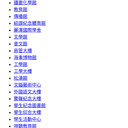
鍾靈化學館
教育館
傳播館
紹謨紀念體育館
麗澤國際學舍
文學館
會文館
商管大樓
海事博物館
工學館
工學大樓
松濤館
文錙藝術中心
外國語文大樓
驚聲紀念大樓
覺生紀念圖書館
覺生綜合大樓
學生活動中心
視聽教育館