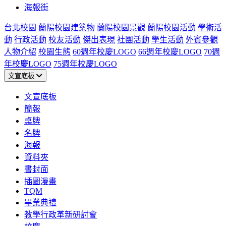
海報街
台北校園
蘭陽校園建築物
蘭陽校園景觀
蘭陽校園活動
學術活
動
行政活動
校友活動
傑出表現
社團活動
學生活動
外賓參觀
人物介紹
校園生態
60週年校慶LOGO
66週年校慶LOGO
70週
年校慶LOGO
75週年校慶LOGO
文宣底板
文宣底板
簡報
桌牌
名牌
海報
資料夾
書封面
插圖漫畫
TQM
畢業典禮
教學行政革新研討會