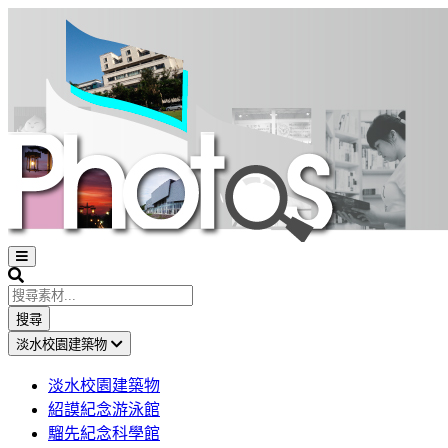
Open
sidebar
Search
搜尋
淡水校園建築物
淡水校園建築物
紹謨紀念游泳館
騮先紀念科學館