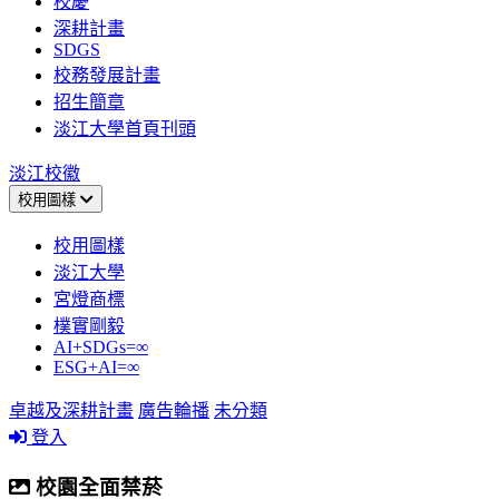
校慶
深耕計畫
SDGS
校務發展計畫
招生簡章
淡江大學首頁刊頭
淡江校徽
校用圖樣
校用圖樣
淡江大學
宮燈商標
樸實剛毅
AI+SDGs=∞
ESG+AI=∞
卓越及深耕計畫
廣告輪播
未分類
登入
校園全面禁菸