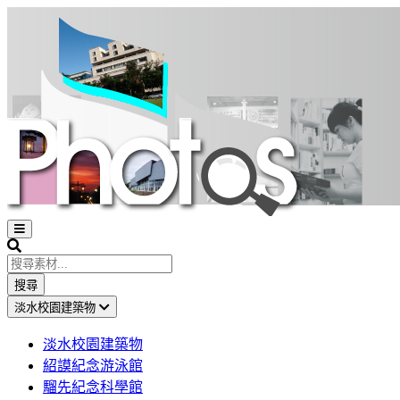
Open
sidebar
Search
搜尋
淡水校園建築物
淡水校園建築物
紹謨紀念游泳館
騮先紀念科學館