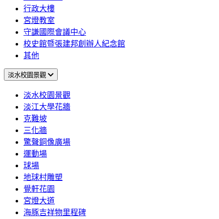
行政大樓
宮燈教室
守謙國際會議中心
校史館暨張建邦創辦人紀念館
其他
淡水校園景觀
淡水校園景觀
淡江大學花牆
克難坡
三化牆
驚聲銅像廣場
運動場
球場
地球村雕塑
覺軒花園
宮燈大道
海豚吉祥物里程碑