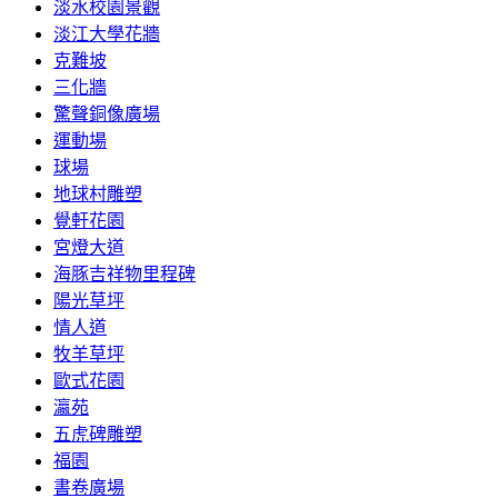
淡水校園景觀
淡江大學花牆
克難坡
三化牆
驚聲銅像廣場
運動場
球場
地球村雕塑
覺軒花園
宮燈大道
海豚吉祥物里程碑
陽光草坪
情人道
牧羊草坪
歐式花園
瀛苑
五虎碑雕塑
福園
書卷廣場