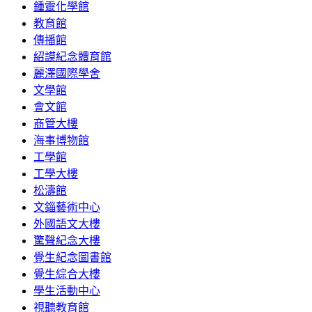
鍾靈化學館
教育館
傳播館
紹謨紀念體育館
麗澤國際學舍
文學館
會文館
商管大樓
海事博物館
工學館
工學大樓
松濤館
文錙藝術中心
外國語文大樓
驚聲紀念大樓
覺生紀念圖書館
覺生綜合大樓
學生活動中心
視聽教育館