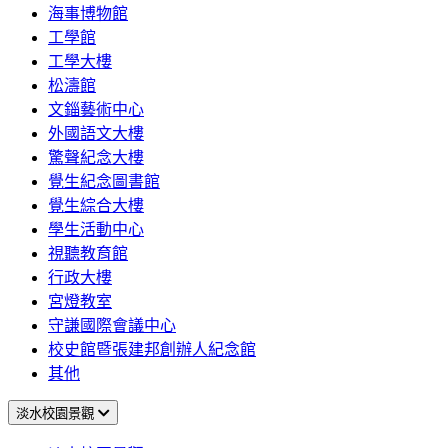
海事博物館
工學館
工學大樓
松濤館
文錙藝術中心
外國語文大樓
驚聲紀念大樓
覺生紀念圖書館
覺生綜合大樓
學生活動中心
視聽教育館
行政大樓
宮燈教室
守謙國際會議中心
校史館暨張建邦創辦人紀念館
其他
淡水校園景觀