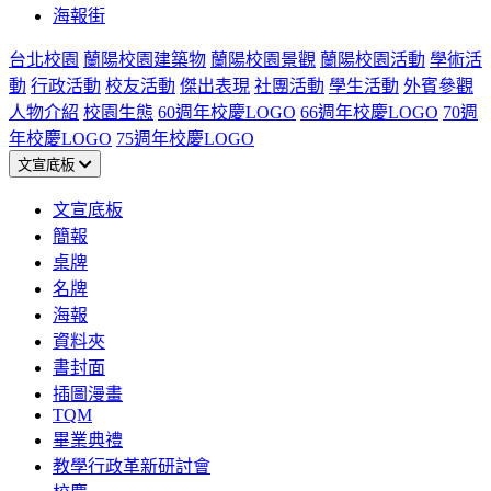
海報街
台北校園
蘭陽校園建築物
蘭陽校園景觀
蘭陽校園活動
學術活
動
行政活動
校友活動
傑出表現
社團活動
學生活動
外賓參觀
人物介紹
校園生態
60週年校慶LOGO
66週年校慶LOGO
70週
年校慶LOGO
75週年校慶LOGO
文宣底板
文宣底板
簡報
桌牌
名牌
海報
資料夾
書封面
插圖漫畫
TQM
畢業典禮
教學行政革新研討會