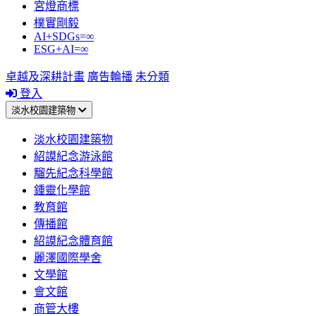
宮燈商標
樸實剛毅
AI+SDGs=∞
ESG+AI=∞
卓越及深耕計畫
廣告輪播
未分類
登入
淡水校園建築物
淡水校園建築物
紹謨紀念游泳館
騮先紀念科學館
鍾靈化學館
教育館
傳播館
紹謨紀念體育館
麗澤國際學舍
文學館
會文館
商管大樓