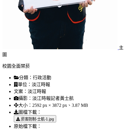
主
圖
校園全面禁菸
分類：
行政活動
單位：
淡江時報
文案：
淡江時報
攝影：
淡江時報記者黃士航
大小：
2592 px × 3872 px、3.87 MB
圖檔下載：
菸害防制-士航-1.jpg
原始檔下載：