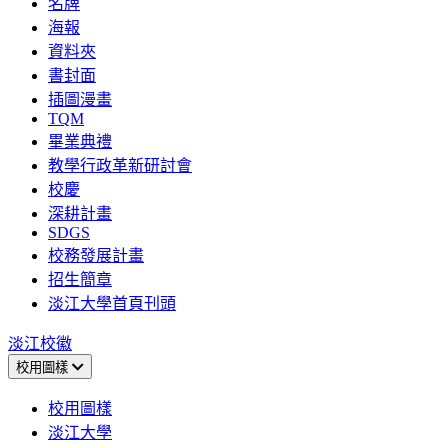
名牌
海報
資料夾
書封面
插圖漫畫
TQM
畢業典禮
教學行政革新研討會
校慶
深耕計畫
SDGS
校務發展計畫
招生簡章
淡江大學首頁刊頭
淡江校徽
校用圖樣
校用圖樣
淡江大學