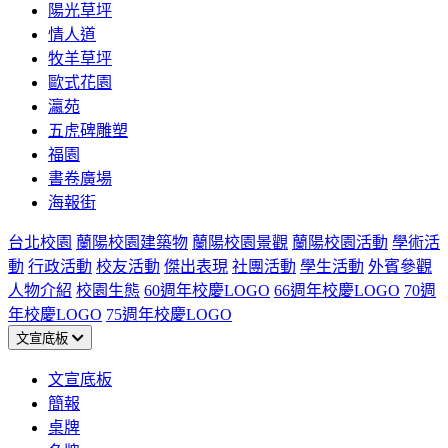
陽光草坪
情人道
牧羊草坪
歐式花園
瀛苑
五虎碑雕塑
福園
書卷廣場
海報街
台北校園
蘭陽校園建築物
蘭陽校園景觀
蘭陽校園活動
學術活
動
行政活動
校友活動
傑出表現
社團活動
學生活動
外賓參觀
人物介紹
校園生態
60週年校慶LOGO
66週年校慶LOGO
70週
年校慶LOGO
75週年校慶LOGO
文宣底板
文宣底板
簡報
桌牌