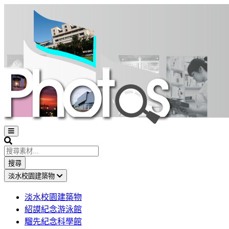
Open
sidebar
Search
搜尋
淡水校園建築物
淡水校園建築物
紹謨紀念游泳館
騮先紀念科學館