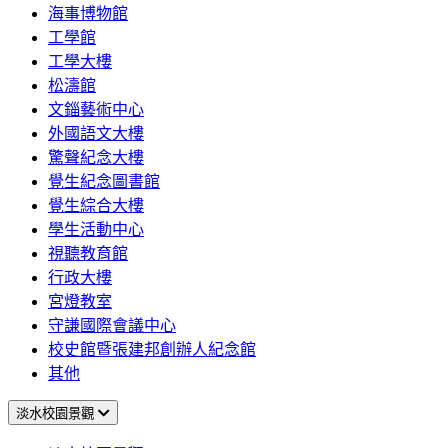
海事博物館
工學館
工學大樓
松濤館
文錙藝術中心
外國語文大樓
驚聲紀念大樓
覺生紀念圖書館
覺生綜合大樓
學生活動中心
視聽教育館
行政大樓
宮燈教室
守謙國際會議中心
校史館暨張建邦創辦人紀念館
其他
淡水校園景觀