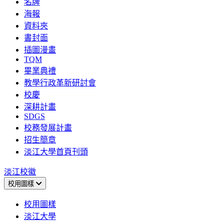
名牌
海報
資料夾
書封面
插圖漫畫
TQM
畢業典禮
教學行政革新研討會
校慶
深耕計畫
SDGS
校務發展計畫
招生簡章
淡江大學首頁刊頭
淡江校徽
校用圖樣
校用圖樣
淡江大學