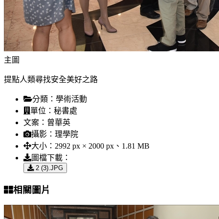
主圖
提點人類尋找安全美好之路
分類：
學術活動
單位：
秘書處
文案：
曾華英
攝影：
理學院
大小：
2992 px × 2000 px、1.81 MB
圖檔下載：
2 (3).JPG
相關圖片