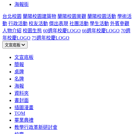
海報街
台北校園
蘭陽校園建築物
蘭陽校園景觀
蘭陽校園活動
學術活
動
行政活動
校友活動
傑出表現
社團活動
學生活動
外賓參觀
人物介紹
校園生態
60週年校慶LOGO
66週年校慶LOGO
70週
年校慶LOGO
75週年校慶LOGO
文宣底板
文宣底板
簡報
桌牌
名牌
海報
資料夾
書封面
插圖漫畫
TQM
畢業典禮
教學行政革新研討會