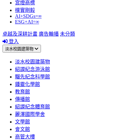
宮燈商標
樸實剛毅
AI+SDGs=∞
ESG+AI=∞
卓越及深耕計畫
廣告輪播
未分類
登入
淡水校園建築物
淡水校園建築物
紹謨紀念游泳館
騮先紀念科學館
鍾靈化學館
教育館
傳播館
紹謨紀念體育館
麗澤國際學舍
文學館
會文館
商管大樓