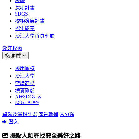
校慶
深耕計畫
SDGS
校務發展計畫
招生簡章
淡江大學首頁刊頭
淡江校徽
校用圖樣
校用圖樣
淡江大學
宮燈商標
樸實剛毅
AI+SDGs=∞
ESG+AI=∞
卓越及深耕計畫
廣告輪播
未分類
登入
提點人類尋找安全美好之路