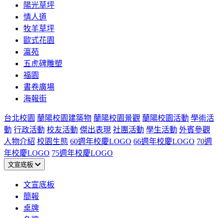
陽光草坪
情人道
牧羊草坪
歐式花園
瀛苑
五虎碑雕塑
福園
書卷廣場
海報街
台北校園
蘭陽校園建築物
蘭陽校園景觀
蘭陽校園活動
學術活
動
行政活動
校友活動
傑出表現
社團活動
學生活動
外賓參觀
人物介紹
校園生態
60週年校慶LOGO
66週年校慶LOGO
70週
年校慶LOGO
75週年校慶LOGO
文宣底板
文宣底板
簡報
桌牌