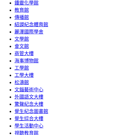
鍾靈化學館
教育館
傳播館
紹謨紀念體育館
麗澤國際學舍
文學館
會文館
商管大樓
海事博物館
工學館
工學大樓
松濤館
文錙藝術中心
外國語文大樓
驚聲紀念大樓
覺生紀念圖書館
覺生綜合大樓
學生活動中心
視聽教育館