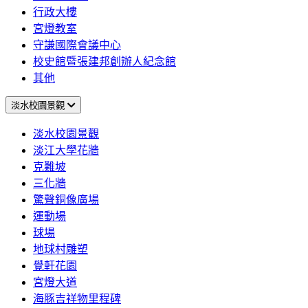
行政大樓
宮燈教室
守謙國際會議中心
校史館暨張建邦創辦人紀念館
其他
淡水校園景觀
淡水校園景觀
淡江大學花牆
克難坡
三化牆
驚聲銅像廣場
運動場
球場
地球村雕塑
覺軒花園
宮燈大道
海豚吉祥物里程碑