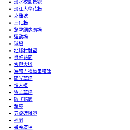
淡水校園景觀
淡江大學花牆
克難坡
三化牆
驚聲銅像廣場
運動場
球場
地球村雕塑
覺軒花園
宮燈大道
海豚吉祥物里程碑
陽光草坪
情人道
牧羊草坪
歐式花園
瀛苑
五虎碑雕塑
福園
書卷廣場