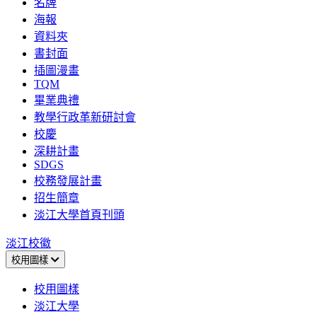
名牌
海報
資料夾
書封面
插圖漫畫
TQM
畢業典禮
教學行政革新研討會
校慶
深耕計畫
SDGS
校務發展計畫
招生簡章
淡江大學首頁刊頭
淡江校徽
校用圖樣
校用圖樣
淡江大學