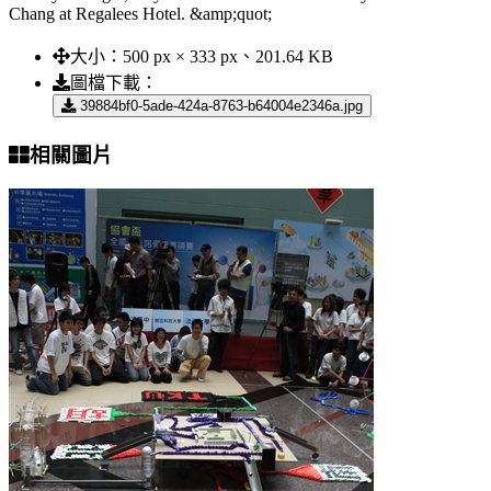
Chang at Regalees Hotel. &amp;quot;
大小：
500 px × 333 px、201.64 KB
圖檔下載：
39884bf0-5ade-424a-8763-b64004e2346a.jpg
相關圖片