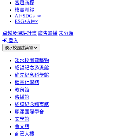
宮燈商標
樸實剛毅
AI+SDGs=∞
ESG+AI=∞
卓越及深耕計畫
廣告輪播
未分類
登入
淡水校園建築物
淡水校園建築物
紹謨紀念游泳館
騮先紀念科學館
鍾靈化學館
教育館
傳播館
紹謨紀念體育館
麗澤國際學舍
文學館
會文館
商管大樓