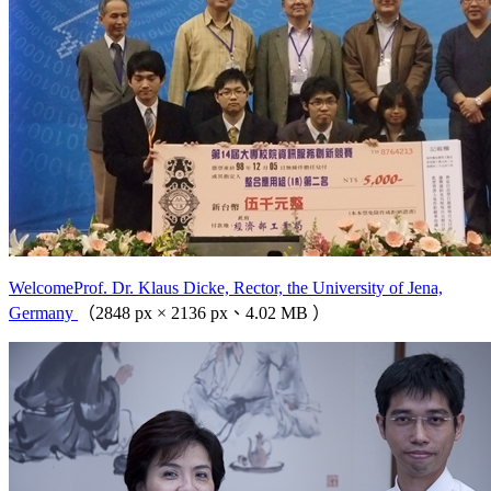
WelcomeProf. Dr. Klaus Dicke, Rector, the University of Jena,
Germany
（2848 px × 2136 px、4.02 MB ）