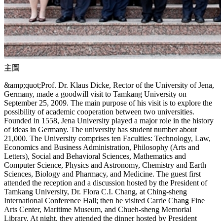
主圖
&amp;quot;Prof. Dr. Klaus Dicke, Rector of the University of Jena,
Germany, made a goodwill visit to Tamkang University on
September 25, 2009. The main purpose of his visit is to explore the
possibility of academic cooperation between two universities.
Founded in 1558, Jena University played a major role in the history
of ideas in Germany. The university has student number about
21,000. The University comprises ten Faculties: Technology, Law,
Economics and Business Administration, Philosophy (Arts and
Letters), Social and Behavioral Sciences, Mathematics and
Computer Science, Physics and Astronomy, Chemistry and Earth
Sciences, Biology and Pharmacy, and Medicine. The guest first
attended the reception and a discussion hosted by the President of
Tamkang University, Dr. Flora C.I. Chang, at Ching-sheng
International Conference Hall; then he visited Carrie Chang Fine
Arts Center, Maritime Museum, and Chueh-sheng Memorial
Library. At night, they attended the dinner hosted by President