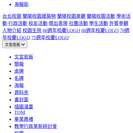
海報街
台北校園
蘭陽校園建築物
蘭陽校園景觀
蘭陽校園活動
學術活
動
行政活動
校友活動
傑出表現
社團活動
學生活動
外賓參觀
人物介紹
校園生態
60週年校慶LOGO
66週年校慶LOGO
70週
年校慶LOGO
75週年校慶LOGO
文宣底板
文宣底板
簡報
桌牌
名牌
海報
資料夾
書封面
插圖漫畫
TQM
畢業典禮
教學行政革新研討會