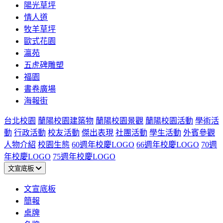
陽光草坪
情人道
牧羊草坪
歐式花園
瀛苑
五虎碑雕塑
福園
書卷廣場
海報街
台北校園
蘭陽校園建築物
蘭陽校園景觀
蘭陽校園活動
學術活
動
行政活動
校友活動
傑出表現
社團活動
學生活動
外賓參觀
人物介紹
校園生態
60週年校慶LOGO
66週年校慶LOGO
70週
年校慶LOGO
75週年校慶LOGO
文宣底板
文宣底板
簡報
桌牌