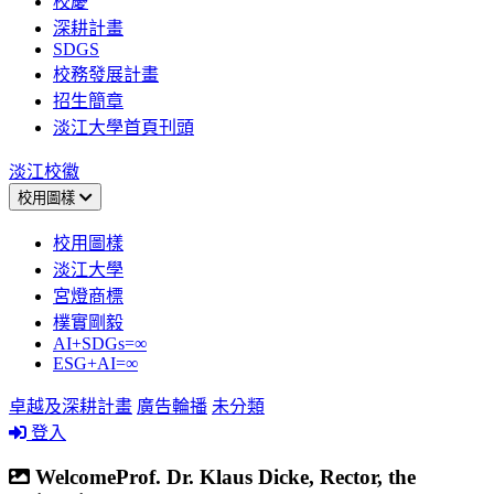
校慶
深耕計畫
SDGS
校務發展計畫
招生簡章
淡江大學首頁刊頭
淡江校徽
校用圖樣
校用圖樣
淡江大學
宮燈商標
樸實剛毅
AI+SDGs=∞
ESG+AI=∞
卓越及深耕計畫
廣告輪播
未分類
登入
WelcomeProf. Dr. Klaus Dicke, Rector, the