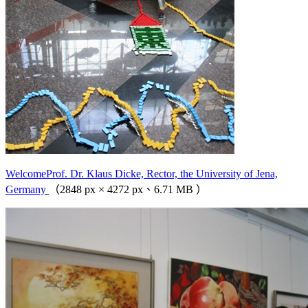
WelcomeProf. Dr. Klaus Dicke, Rector, the University of Jena,
Germany
（2848 px × 4272 px、6.71 MB ）