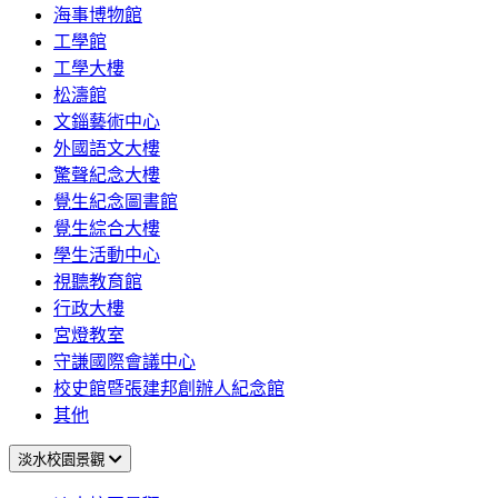
海事博物館
工學館
工學大樓
松濤館
文錙藝術中心
外國語文大樓
驚聲紀念大樓
覺生紀念圖書館
覺生綜合大樓
學生活動中心
視聽教育館
行政大樓
宮燈教室
守謙國際會議中心
校史館暨張建邦創辦人紀念館
其他
淡水校園景觀