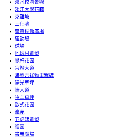
淡水校園景觀
淡江大學花牆
克難坡
三化牆
驚聲銅像廣場
運動場
球場
地球村雕塑
覺軒花園
宮燈大道
海豚吉祥物里程碑
陽光草坪
情人道
牧羊草坪
歐式花園
瀛苑
五虎碑雕塑
福園
書卷廣場