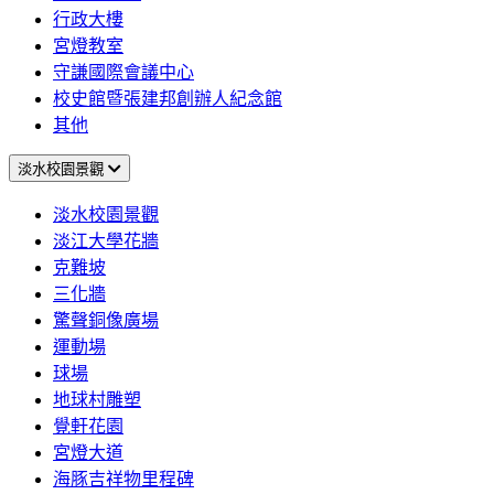
行政大樓
宮燈教室
守謙國際會議中心
校史館暨張建邦創辦人紀念館
其他
淡水校園景觀
淡水校園景觀
淡江大學花牆
克難坡
三化牆
驚聲銅像廣場
運動場
球場
地球村雕塑
覺軒花園
宮燈大道
海豚吉祥物里程碑