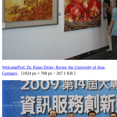
WelcomeProf. Dr. Klaus Dicke, Rector, the University of Jena,
Germany
（1024 px × 768 px、267.1 KB ）