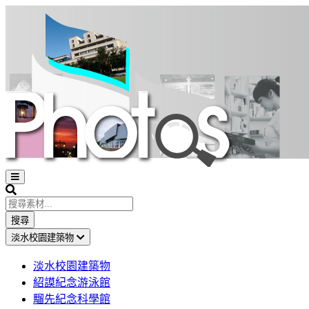
Open
sidebar
Search
搜尋
淡水校園建築物
淡水校園建築物
紹謨紀念游泳館
騮先紀念科學館