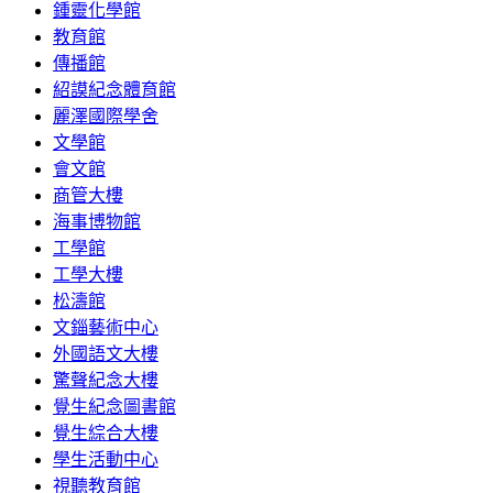
鍾靈化學館
教育館
傳播館
紹謨紀念體育館
麗澤國際學舍
文學館
會文館
商管大樓
海事博物館
工學館
工學大樓
松濤館
文錙藝術中心
外國語文大樓
驚聲紀念大樓
覺生紀念圖書館
覺生綜合大樓
學生活動中心
視聽教育館