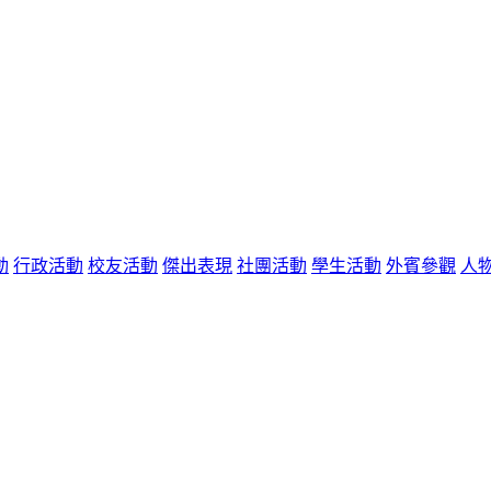
動
行政活動
校友活動
傑出表現
社團活動
學生活動
外賓參觀
人