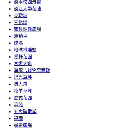
淡水校園景觀
淡江大學花牆
克難坡
三化牆
驚聲銅像廣場
運動場
球場
地球村雕塑
覺軒花園
宮燈大道
海豚吉祥物里程碑
陽光草坪
情人道
牧羊草坪
歐式花園
瀛苑
五虎碑雕塑
福園
書卷廣場