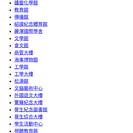
鍾靈化學館
教育館
傳播館
紹謨紀念體育館
麗澤國際學舍
文學館
會文館
商管大樓
海事博物館
工學館
工學大樓
松濤館
文錙藝術中心
外國語文大樓
驚聲紀念大樓
覺生紀念圖書館
覺生綜合大樓
學生活動中心
視聽教育館