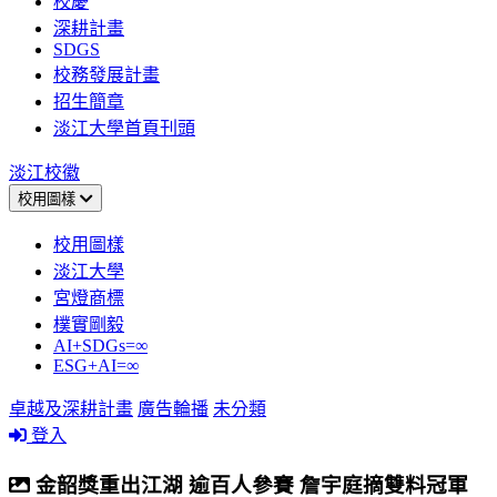
校慶
深耕計畫
SDGS
校務發展計畫
招生簡章
淡江大學首頁刊頭
淡江校徽
校用圖樣
校用圖樣
淡江大學
宮燈商標
樸實剛毅
AI+SDGs=∞
ESG+AI=∞
卓越及深耕計畫
廣告輪播
未分類
登入
金韶獎重出江湖 逾百人參賽 詹宇庭摘雙料冠軍