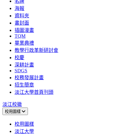
名牌
海報
資料夾
書封面
插圖漫畫
TQM
畢業典禮
教學行政革新研討會
校慶
深耕計畫
SDGS
校務發展計畫
招生簡章
淡江大學首頁刊頭
淡江校徽
校用圖樣
校用圖樣
淡江大學