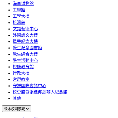
海事博物館
工學館
工學大樓
松濤館
文錙藝術中心
外國語文大樓
驚聲紀念大樓
覺生紀念圖書館
覺生綜合大樓
學生活動中心
視聽教育館
行政大樓
宮燈教室
守謙國際會議中心
校史館暨張建邦創辦人紀念館
其他
淡水校園景觀