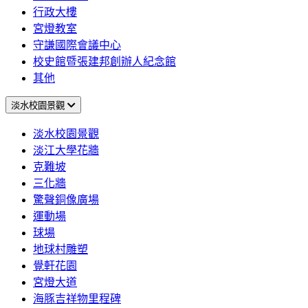
行政大樓
宮燈教室
守謙國際會議中心
校史館暨張建邦創辦人紀念館
其他
淡水校園景觀
淡水校園景觀
淡江大學花牆
克難坡
三化牆
驚聲銅像廣場
運動場
球場
地球村雕塑
覺軒花園
宮燈大道
海豚吉祥物里程碑