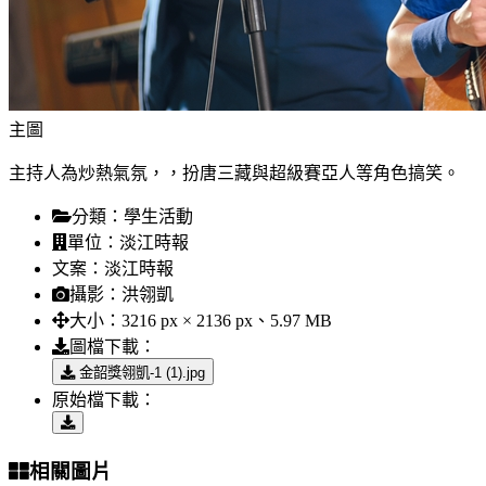
主圖
主持人為炒熱氣氛，，扮唐三藏與超級賽亞人等角色搞笑。
分類：
學生活動
單位：
淡江時報
文案：
淡江時報
攝影：
洪翎凱
大小：
3216 px × 2136 px、5.97 MB
圖檔下載：
金韶獎翎凱-1 (1).jpg
原始檔下載：
相關圖片