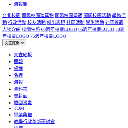
海報街
台北校園
蘭陽校園建築物
蘭陽校園景觀
蘭陽校園活動
學術活
動
行政活動
校友活動
傑出表現
社團活動
學生活動
外賓參觀
人物介紹
校園生態
60週年校慶LOGO
66週年校慶LOGO
70週
年校慶LOGO
75週年校慶LOGO
文宣底板
文宣底板
簡報
桌牌
名牌
海報
資料夾
書封面
插圖漫畫
TQM
畢業典禮
教學行政革新研討會