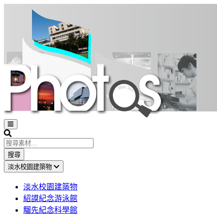
Open
sidebar
Search
搜尋
淡水校園建築物
淡水校園建築物
紹謨紀念游泳館
騮先紀念科學館