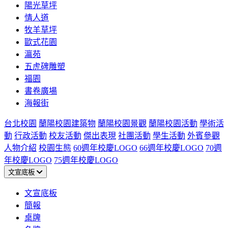
陽光草坪
情人道
牧羊草坪
歐式花園
瀛苑
五虎碑雕塑
福園
書卷廣場
海報街
台北校園
蘭陽校園建築物
蘭陽校園景觀
蘭陽校園活動
學術活
動
行政活動
校友活動
傑出表現
社團活動
學生活動
外賓參觀
人物介紹
校園生態
60週年校慶LOGO
66週年校慶LOGO
70週
年校慶LOGO
75週年校慶LOGO
文宣底板
文宣底板
簡報
桌牌