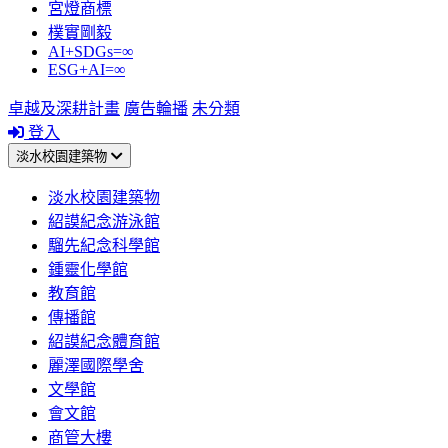
宮燈商標
樸實剛毅
AI+SDGs=∞
ESG+AI=∞
卓越及深耕計畫
廣告輪播
未分類
登入
淡水校園建築物
淡水校園建築物
紹謨紀念游泳館
騮先紀念科學館
鍾靈化學館
教育館
傳播館
紹謨紀念體育館
麗澤國際學舍
文學館
會文館
商管大樓