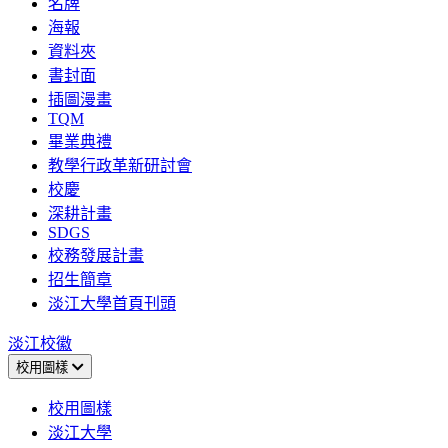
名牌
海報
資料夾
書封面
插圖漫畫
TQM
畢業典禮
教學行政革新研討會
校慶
深耕計畫
SDGS
校務發展計畫
招生簡章
淡江大學首頁刊頭
淡江校徽
校用圖樣
校用圖樣
淡江大學