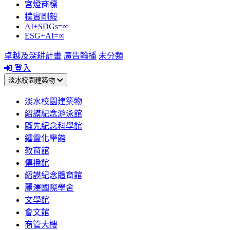
宮燈商標
樸實剛毅
AI+SDGs=∞
ESG+AI=∞
卓越及深耕計畫
廣告輪播
未分類
登入
淡水校園建築物
淡水校園建築物
紹謨紀念游泳館
騮先紀念科學館
鍾靈化學館
教育館
傳播館
紹謨紀念體育館
麗澤國際學舍
文學館
會文館
商管大樓