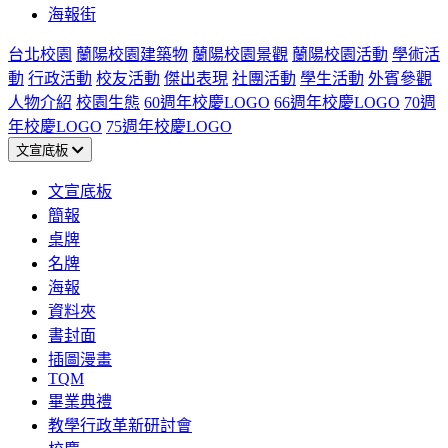
海報街
台北校園
蘭陽校園建築物
蘭陽校園景觀
蘭陽校園活動
學術活
動
行政活動
校友活動
傑出表現
社團活動
學生活動
外賓參觀
人物介紹
校園生態
60週年校慶LOGO
66週年校慶LOGO
70週
年校慶LOGO
75週年校慶LOGO
文宣底板
文宣底板
簡報
桌牌
名牌
海報
資料夾
書封面
插圖漫畫
TQM
畢業典禮
教學行政革新研討會