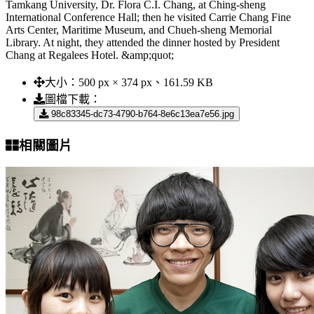
Tamkang University, Dr. Flora C.I. Chang, at Ching-sheng
International Conference Hall; then he visited Carrie Chang Fine
Arts Center, Maritime Museum, and Chueh-sheng Memorial
Library. At night, they attended the dinner hosted by President
Chang at Regalees Hotel. &amp;quot;
大小：
500 px × 374 px、161.59 KB
圖檔下載：
98c83345-dc73-4790-b764-8e6c13ea7e56.jpg
相關圖片