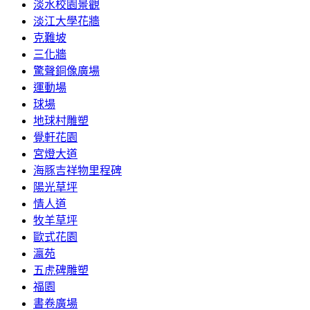
淡水校園景觀
淡江大學花牆
克難坡
三化牆
驚聲銅像廣場
運動場
球場
地球村雕塑
覺軒花園
宮燈大道
海豚吉祥物里程碑
陽光草坪
情人道
牧羊草坪
歐式花園
瀛苑
五虎碑雕塑
福園
書卷廣場