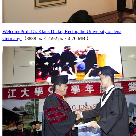
WelcomeProf. Dr. Klaus Dicke, Rector, the University of Jena,
Germany
（3888 px × 2592 px、4.76 MB ）