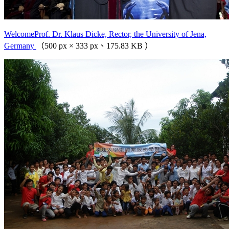
WelcomeProf. Dr. Klaus Dicke, Rector, the University of Jena,
Germany
（500 px × 333 px、175.83 KB ）