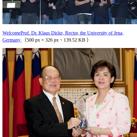
WelcomeProf. Dr. Klaus Dicke, Rector, the University of Jena,
Germany
（500 px × 326 px、139.52 KB ）