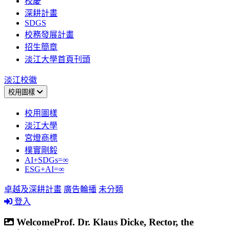
校慶
深耕計畫
SDGS
校務發展計畫
招生簡章
淡江大學首頁刊頭
淡江校徽
校用圖樣
校用圖樣
淡江大學
宮燈商標
樸實剛毅
AI+SDGs=∞
ESG+AI=∞
卓越及深耕計畫
廣告輪播
未分類
登入
WelcomeProf. Dr. Klaus Dicke, Rector, the