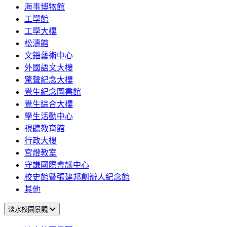
海事博物館
工學館
工學大樓
松濤館
文錙藝術中心
外國語文大樓
驚聲紀念大樓
覺生紀念圖書館
覺生綜合大樓
學生活動中心
視聽教育館
行政大樓
宮燈教室
守謙國際會議中心
校史館暨張建邦創辦人紀念館
其他
淡水校園景觀