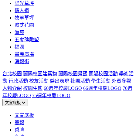
陽光草坪
情人道
牧羊草坪
歐式花園
瀛苑
五虎碑雕塑
福園
書卷廣場
海報街
台北校園
蘭陽校園建築物
蘭陽校園景觀
蘭陽校園活動
學術活
動
行政活動
校友活動
傑出表現
社團活動
學生活動
外賓參觀
人物介紹
校園生態
60週年校慶LOGO
66週年校慶LOGO
70週
年校慶LOGO
75週年校慶LOGO
文宣底板
文宣底板
簡報
桌牌