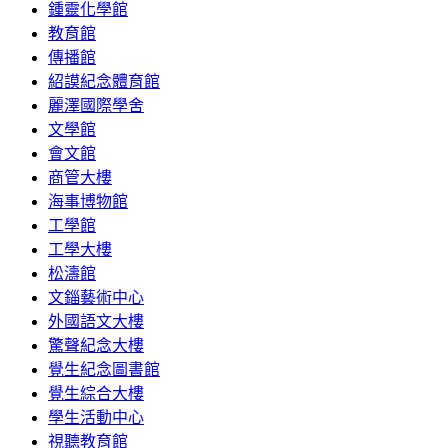
鍾靈化學館
教育館
傳播館
紹謨紀念體育館
麗澤國際學舍
文學館
會文館
商管大樓
海事博物館
工學館
工學大樓
松濤館
文錙藝術中心
外國語文大樓
驚聲紀念大樓
覺生紀念圖書館
覺生綜合大樓
學生活動中心
視聽教育館