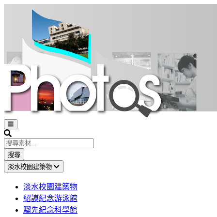
Open
sidebar
Search
搜尋
淡水校園建築物
淡水校園建築物
紹謨紀念游泳館
騮先紀念科學館