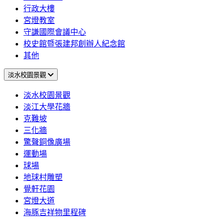
行政大樓
宮燈教室
守謙國際會議中心
校史館暨張建邦創辦人紀念館
其他
淡水校園景觀
淡水校園景觀
淡江大學花牆
克難坡
三化牆
驚聲銅像廣場
運動場
球場
地球村雕塑
覺軒花園
宮燈大道
海豚吉祥物里程碑