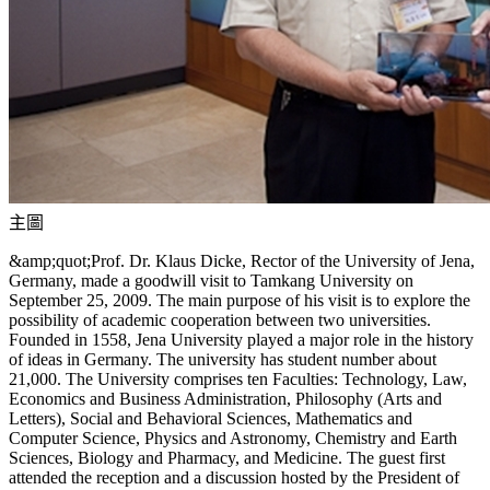
主圖
&amp;quot;Prof. Dr. Klaus Dicke, Rector of the University of Jena,
Germany, made a goodwill visit to Tamkang University on
September 25, 2009. The main purpose of his visit is to explore the
possibility of academic cooperation between two universities.
Founded in 1558, Jena University played a major role in the history
of ideas in Germany. The university has student number about
21,000. The University comprises ten Faculties: Technology, Law,
Economics and Business Administration, Philosophy (Arts and
Letters), Social and Behavioral Sciences, Mathematics and
Computer Science, Physics and Astronomy, Chemistry and Earth
Sciences, Biology and Pharmacy, and Medicine. The guest first
attended the reception and a discussion hosted by the President of