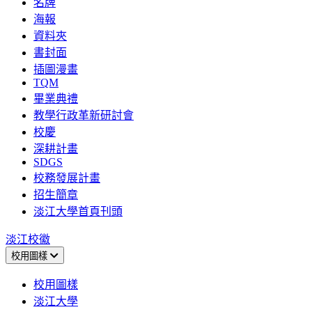
名牌
海報
資料夾
書封面
插圖漫畫
TQM
畢業典禮
教學行政革新研討會
校慶
深耕計畫
SDGS
校務發展計畫
招生簡章
淡江大學首頁刊頭
淡江校徽
校用圖樣
校用圖樣
淡江大學