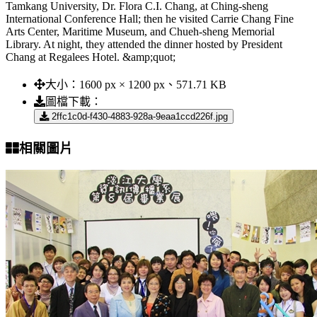
Tamkang University, Dr. Flora C.I. Chang, at Ching-sheng
International Conference Hall; then he visited Carrie Chang Fine
Arts Center, Maritime Museum, and Chueh-sheng Memorial
Library. At night, they attended the dinner hosted by President
Chang at Regalees Hotel. &amp;quot;
大小：
1600 px × 1200 px、571.71 KB
圖檔下載：
2ffc1c0d-f430-4883-928a-9eaa1ccd226f.jpg
相關圖片