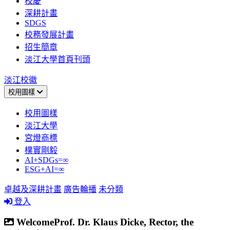
校慶
深耕計畫
SDGS
校務發展計畫
招生簡章
淡江大學首頁刊頭
淡江校徽
校用圖樣
校用圖樣
淡江大學
宮燈商標
樸實剛毅
AI+SDGs=∞
ESG+AI=∞
卓越及深耕計畫
廣告輪播
未分類
登入
WelcomeProf. Dr. Klaus Dicke, Rector, the