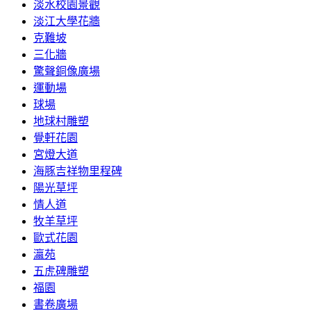
淡水校園景觀
淡江大學花牆
克難坡
三化牆
驚聲銅像廣場
運動場
球場
地球村雕塑
覺軒花園
宮燈大道
海豚吉祥物里程碑
陽光草坪
情人道
牧羊草坪
歐式花園
瀛苑
五虎碑雕塑
福園
書卷廣場