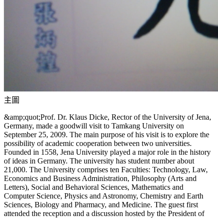
主圖
&amp;quot;Prof. Dr. Klaus Dicke, Rector of the University of Jena,
Germany, made a goodwill visit to Tamkang University on
September 25, 2009. The main purpose of his visit is to explore the
possibility of academic cooperation between two universities.
Founded in 1558, Jena University played a major role in the history
of ideas in Germany. The university has student number about
21,000. The University comprises ten Faculties: Technology, Law,
Economics and Business Administration, Philosophy (Arts and
Letters), Social and Behavioral Sciences, Mathematics and
Computer Science, Physics and Astronomy, Chemistry and Earth
Sciences, Biology and Pharmacy, and Medicine. The guest first
attended the reception and a discussion hosted by the President of