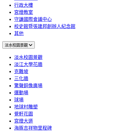
行政大樓
宮燈教室
守謙國際會議中心
校史館暨張建邦創辦人紀念館
其他
淡水校園景觀
淡水校園景觀
淡江大學花牆
克難坡
三化牆
驚聲銅像廣場
運動場
球場
地球村雕塑
覺軒花園
宮燈大道
海豚吉祥物里程碑