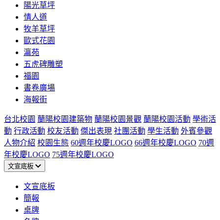
陽光草坪
情人道
牧羊草坪
歐式花園
瀛苑
五虎碑雕塑
福園
書卷廣場
海報街
台北校園
蘭陽校園建築物
蘭陽校園景觀
蘭陽校園活動
學術活
動
行政活動
校友活動
傑出表現
社團活動
學生活動
外賓參觀
人物介紹
校園生態
60週年校慶LOGO
66週年校慶LOGO
70週
年校慶LOGO
75週年校慶LOGO
文宣底板
文宣底板
簡報
桌牌