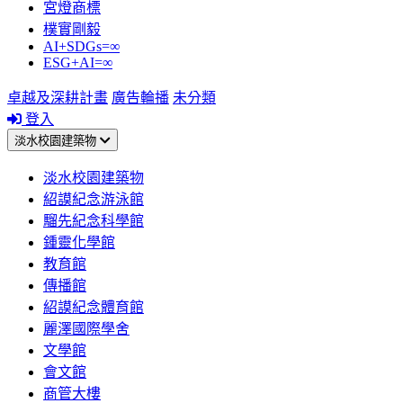
宮燈商標
樸實剛毅
AI+SDGs=∞
ESG+AI=∞
卓越及深耕計畫
廣告輪播
未分類
登入
淡水校園建築物
淡水校園建築物
紹謨紀念游泳館
騮先紀念科學館
鍾靈化學館
教育館
傳播館
紹謨紀念體育館
麗澤國際學舍
文學館
會文館
商管大樓