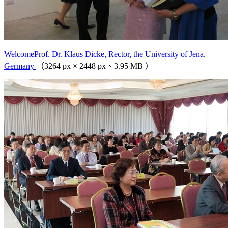
WelcomeProf. Dr. Klaus Dicke, Rector, the University of Jena,
Germany
（3264 px × 2448 px、3.95 MB ）