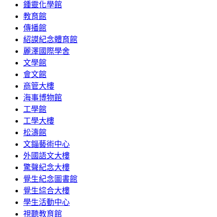
鍾靈化學館
教育館
傳播館
紹謨紀念體育館
麗澤國際學舍
文學館
會文館
商管大樓
海事博物館
工學館
工學大樓
松濤館
文錙藝術中心
外國語文大樓
驚聲紀念大樓
覺生紀念圖書館
覺生綜合大樓
學生活動中心
視聽教育館