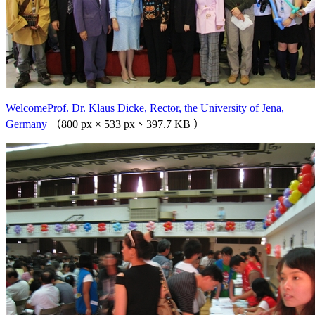
WelcomeProf. Dr. Klaus Dicke, Rector, the University of Jena,
Germany
（800 px × 533 px、397.7 KB ）