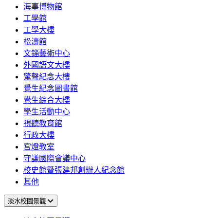
海事博物館
工學館
工學大樓
松濤館
文錙藝術中心
外國語文大樓
驚聲紀念大樓
覺生紀念圖書館
覺生綜合大樓
學生活動中心
視聽教育館
行政大樓
宮燈教室
守謙國際會議中心
校史館暨張建邦創辦人紀念館
其他
淡水校園景觀