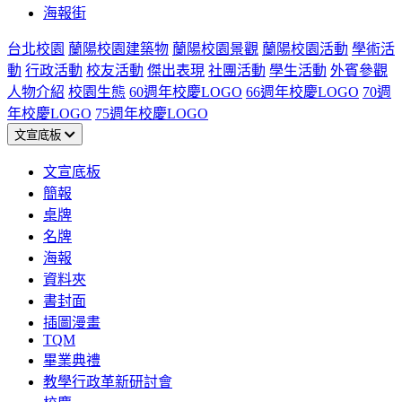
海報街
台北校園
蘭陽校園建築物
蘭陽校園景觀
蘭陽校園活動
學術活
動
行政活動
校友活動
傑出表現
社團活動
學生活動
外賓參觀
人物介紹
校園生態
60週年校慶LOGO
66週年校慶LOGO
70週
年校慶LOGO
75週年校慶LOGO
文宣底板
文宣底板
簡報
桌牌
名牌
海報
資料夾
書封面
插圖漫畫
TQM
畢業典禮
教學行政革新研討會