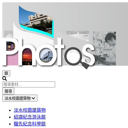
Open
sidebar
Search
搜尋
淡水校園建築物
淡水校園建築物
紹謨紀念游泳館
騮先紀念科學館