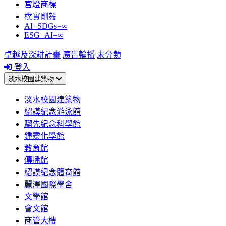
宮燈商標
樸實剛毅
AI+SDGs=∞
ESG+AI=∞
卓越及深耕計畫
廣告輪播
未分類
登入
淡水校園建築物
淡水校園建築物
紹謨紀念游泳館
騮先紀念科學館
鍾靈化學館
教育館
傳播館
紹謨紀念體育館
麗澤國際學舍
文學館
會文館
商管大樓