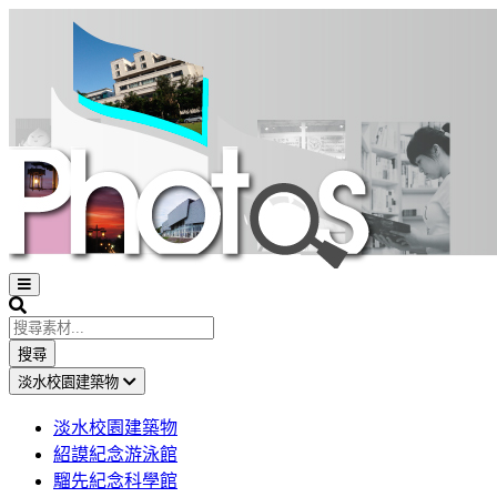
Open
sidebar
Search
搜尋
淡水校園建築物
淡水校園建築物
紹謨紀念游泳館
騮先紀念科學館