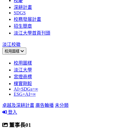
校慶
深耕計畫
SDGS
校務發展計畫
招生簡章
淡江大學首頁刊頭
淡江校徽
校用圖樣
校用圖樣
淡江大學
宮燈商標
樸實剛毅
AI+SDGs=∞
ESG+AI=∞
卓越及深耕計畫
廣告輪播
未分類
登入
董事長01