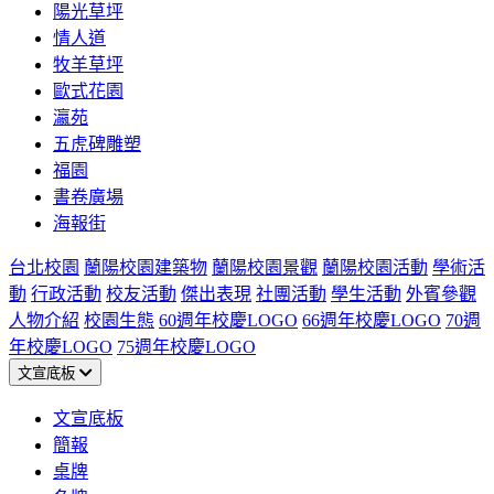
陽光草坪
情人道
牧羊草坪
歐式花園
瀛苑
五虎碑雕塑
福園
書卷廣場
海報街
台北校園
蘭陽校園建築物
蘭陽校園景觀
蘭陽校園活動
學術活
動
行政活動
校友活動
傑出表現
社團活動
學生活動
外賓參觀
人物介紹
校園生態
60週年校慶LOGO
66週年校慶LOGO
70週
年校慶LOGO
75週年校慶LOGO
文宣底板
文宣底板
簡報
桌牌