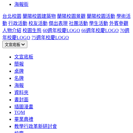
海報街
台北校園
蘭陽校園建築物
蘭陽校園景觀
蘭陽校園活動
學術活
動
行政活動
校友活動
傑出表現
社團活動
學生活動
外賓參觀
人物介紹
校園生態
60週年校慶LOGO
66週年校慶LOGO
70週
年校慶LOGO
75週年校慶LOGO
文宣底板
文宣底板
簡報
桌牌
名牌
海報
資料夾
書封面
插圖漫畫
TQM
畢業典禮
教學行政革新研討會