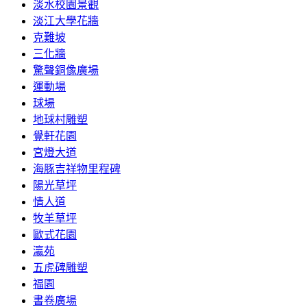
淡水校園景觀
淡江大學花牆
克難坡
三化牆
驚聲銅像廣場
運動場
球場
地球村雕塑
覺軒花園
宮燈大道
海豚吉祥物里程碑
陽光草坪
情人道
牧羊草坪
歐式花園
瀛苑
五虎碑雕塑
福園
書卷廣場