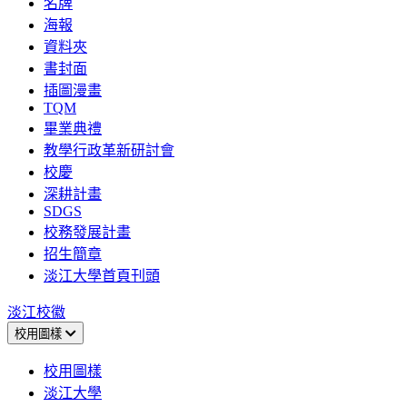
名牌
海報
資料夾
書封面
插圖漫畫
TQM
畢業典禮
教學行政革新研討會
校慶
深耕計畫
SDGS
校務發展計畫
招生簡章
淡江大學首頁刊頭
淡江校徽
校用圖樣
校用圖樣
淡江大學