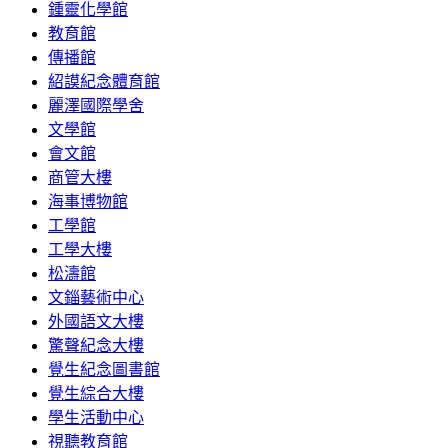
鍾靈化學館
教育館
傳播館
紹謨紀念體育館
麗澤國際學舍
文學館
會文館
商管大樓
海事博物館
工學館
工學大樓
松濤館
文錙藝術中心
外國語文大樓
驚聲紀念大樓
覺生紀念圖書館
覺生綜合大樓
學生活動中心
視聽教育館