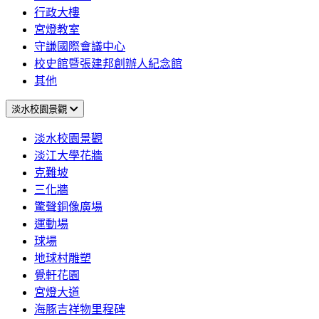
行政大樓
宮燈教室
守謙國際會議中心
校史館暨張建邦創辦人紀念館
其他
淡水校園景觀
淡水校園景觀
淡江大學花牆
克難坡
三化牆
驚聲銅像廣場
運動場
球場
地球村雕塑
覺軒花園
宮燈大道
海豚吉祥物里程碑