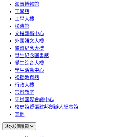
海事博物館
工學館
工學大樓
松濤館
文錙藝術中心
外國語文大樓
驚聲紀念大樓
覺生紀念圖書館
覺生綜合大樓
學生活動中心
視聽教育館
行政大樓
宮燈教室
守謙國際會議中心
校史館暨張建邦創辦人紀念館
其他
淡水校園景觀