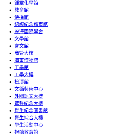
鍾靈化學館
教育館
傳播館
紹謨紀念體育館
麗澤國際學舍
文學館
會文館
商管大樓
海事博物館
工學館
工學大樓
松濤館
文錙藝術中心
外國語文大樓
驚聲紀念大樓
覺生紀念圖書館
覺生綜合大樓
學生活動中心
視聽教育館