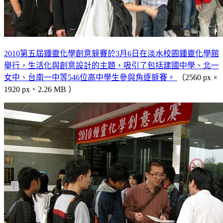
2010第五屆鍾靈化學創意競賽於3月6日在淡水校園鍾靈化學館
舉行，生活化與創意設計的主題，吸引了包括建國中學、北一
女中、台南一中等546位高中學生參與角逐競賽。
（2560 px ×
1920 px、2.26 MB ）