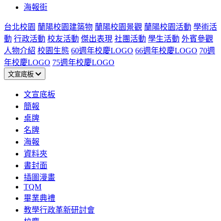
海報街
台北校園
蘭陽校園建築物
蘭陽校園景觀
蘭陽校園活動
學術活
動
行政活動
校友活動
傑出表現
社團活動
學生活動
外賓參觀
人物介紹
校園生態
60週年校慶LOGO
66週年校慶LOGO
70週
年校慶LOGO
75週年校慶LOGO
文宣底板
文宣底板
簡報
桌牌
名牌
海報
資料夾
書封面
插圖漫畫
TQM
畢業典禮
教學行政革新研討會