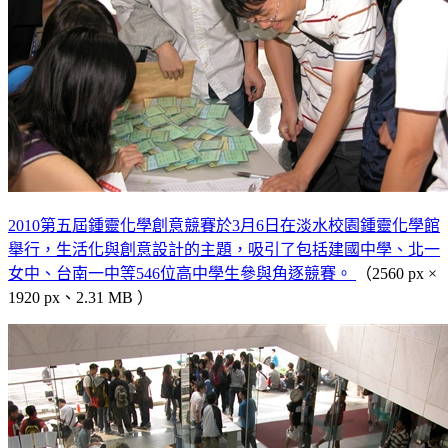
2010第五屆鍾靈化學創意競賽於3月6日在淡水校園鍾靈化學館
舉行，生活化與創意設計的主題，吸引了包括建國中學、北一
女中、台南一中等546位高中學生參與角逐競賽。
（2560 px ×
1920 px、2.31 MB ）