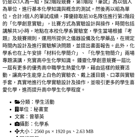
仍是以3人為一組，採2階段競賽，第1階段「筆試」為以個人
為單位，進行基本化學知識與概念的測試，然後再以組為單
位，合計3個人的筆試成績，擇優錄取前30名隊伍進行第2階段
的「化學創意實驗」，比賽方式為實驗設計與操作，時間包括
講解共3小時，地點在本校化學系實驗室，學生當場根據『考
題』及競賽規則，運用所提供之儀器設備及化學藥品，在規定
時間內設計及進行實驗解決問題，並提出書面報告。此外，化
學系也在上午安排「材料化學簡介」、「化學生物簡介」兩場
專題演講，充實高中生化學知識。 鍾靈化學創意競賽一屆比
一屆有更多的優秀高中職學生熱愛化學，藉由這樣的競賽活
動，讓高中生能穿上白色的實驗衣、戴上護目鏡、口罩與實驗
手套，真實地進行化學實驗設計及操作，並吸引更多的學生喜
愛化學，進而提升高中學生化學程度。
分類：
學生活動
單位：
秘書室
文案：
曾華英
攝影：
化學系
大小：
2560 px × 1920 px、2.63 MB