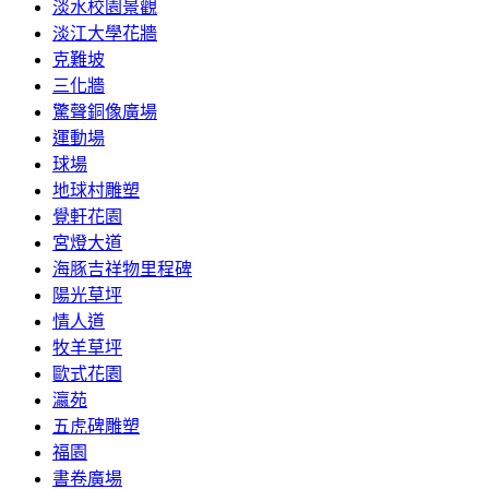
淡水校園景觀
淡江大學花牆
克難坡
三化牆
驚聲銅像廣場
運動場
球場
地球村雕塑
覺軒花園
宮燈大道
海豚吉祥物里程碑
陽光草坪
情人道
牧羊草坪
歐式花園
瀛苑
五虎碑雕塑
福園
書卷廣場