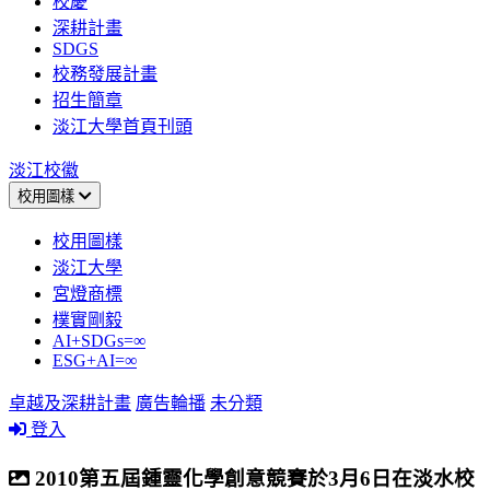
校慶
深耕計畫
SDGS
校務發展計畫
招生簡章
淡江大學首頁刊頭
淡江校徽
校用圖樣
校用圖樣
淡江大學
宮燈商標
樸實剛毅
AI+SDGs=∞
ESG+AI=∞
卓越及深耕計畫
廣告輪播
未分類
登入
2010第五屆鍾靈化學創意競賽於3月6日在淡水校