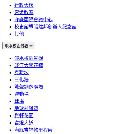
行政大樓
宮燈教室
守謙國際會議中心
校史館暨張建邦創辦人紀念館
其他
淡水校園景觀
淡水校園景觀
淡江大學花牆
克難坡
三化牆
驚聲銅像廣場
運動場
球場
地球村雕塑
覺軒花園
宮燈大道
海豚吉祥物里程碑