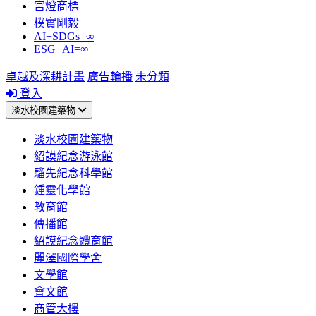
宮燈商標
樸實剛毅
AI+SDGs=∞
ESG+AI=∞
卓越及深耕計畫
廣告輪播
未分類
登入
淡水校園建築物
淡水校園建築物
紹謨紀念游泳館
騮先紀念科學館
鍾靈化學館
教育館
傳播館
紹謨紀念體育館
麗澤國際學舍
文學館
會文館
商管大樓