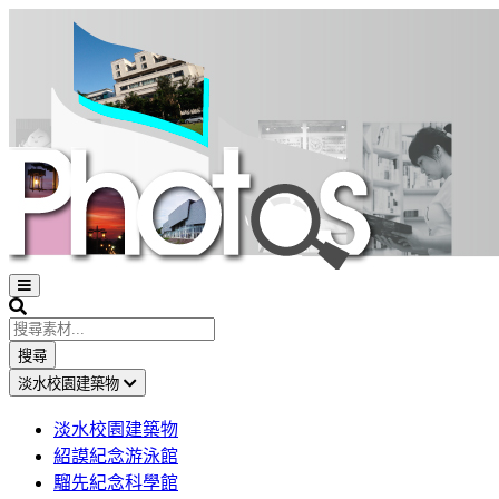
Open
sidebar
Search
搜尋
淡水校園建築物
淡水校園建築物
紹謨紀念游泳館
騮先紀念科學館