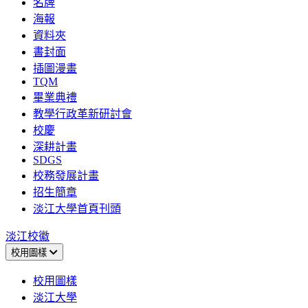
名牌
海報
資料夾
書封面
插圖漫畫
TQM
畢業典禮
教學行政革新研討會
校慶
深耕計畫
SDGS
校務發展計畫
招生簡章
淡江大學首頁刊頭
淡江校徽
校用圖樣
校用圖樣
淡江大學