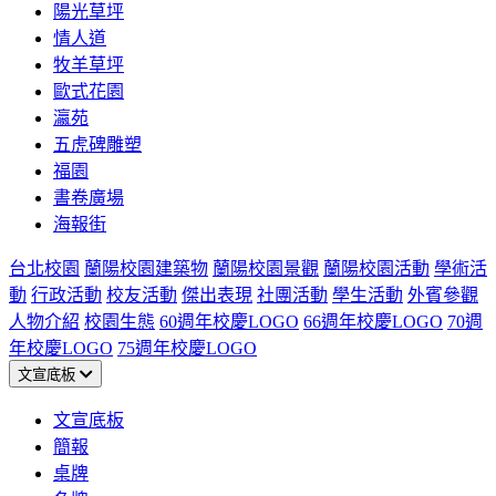
陽光草坪
情人道
牧羊草坪
歐式花園
瀛苑
五虎碑雕塑
福園
書卷廣場
海報街
台北校園
蘭陽校園建築物
蘭陽校園景觀
蘭陽校園活動
學術活
動
行政活動
校友活動
傑出表現
社團活動
學生活動
外賓參觀
人物介紹
校園生態
60週年校慶LOGO
66週年校慶LOGO
70週
年校慶LOGO
75週年校慶LOGO
文宣底板
文宣底板
簡報
桌牌