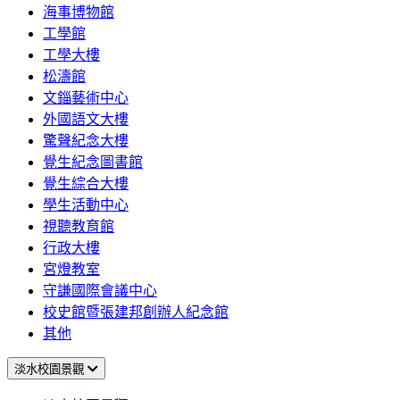
海事博物館
工學館
工學大樓
松濤館
文錙藝術中心
外國語文大樓
驚聲紀念大樓
覺生紀念圖書館
覺生綜合大樓
學生活動中心
視聽教育館
行政大樓
宮燈教室
守謙國際會議中心
校史館暨張建邦創辦人紀念館
其他
淡水校園景觀