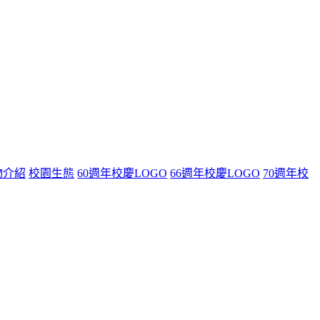
物介紹
校園生態
60週年校慶LOGO
66週年校慶LOGO
70週年校