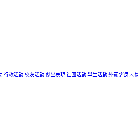
動
行政活動
校友活動
傑出表現
社團活動
學生活動
外賓參觀
人