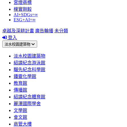
宮燈商標
樸實剛毅
AI+SDGs=∞
ESG+AI=∞
卓越及深耕計畫
廣告輪播
未分類
登入
淡水校園建築物
淡水校園建築物
紹謨紀念游泳館
騮先紀念科學館
鍾靈化學館
教育館
傳播館
紹謨紀念體育館
麗澤國際學舍
文學館
會文館
商管大樓