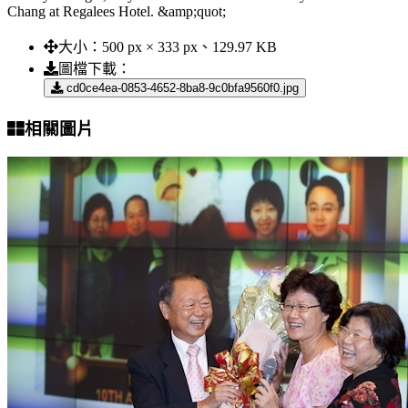
Chang at Regalees Hotel. &amp;quot;
大小：
500 px × 333 px、129.97 KB
圖檔下載：
cd0ce4ea-0853-4652-8ba8-9c0bfa9560f0.jpg
相關圖片