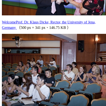
WelcomeProf. Dr. Klaus Dicke, Rector, the University of Jena,
Germany
（500 px × 341 px、146.75 KB ）