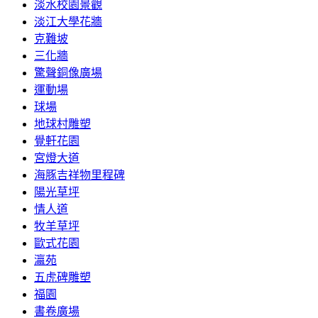
淡水校園景觀
淡江大學花牆
克難坡
三化牆
驚聲銅像廣場
運動場
球場
地球村雕塑
覺軒花園
宮燈大道
海豚吉祥物里程碑
陽光草坪
情人道
牧羊草坪
歐式花園
瀛苑
五虎碑雕塑
福園
書卷廣場