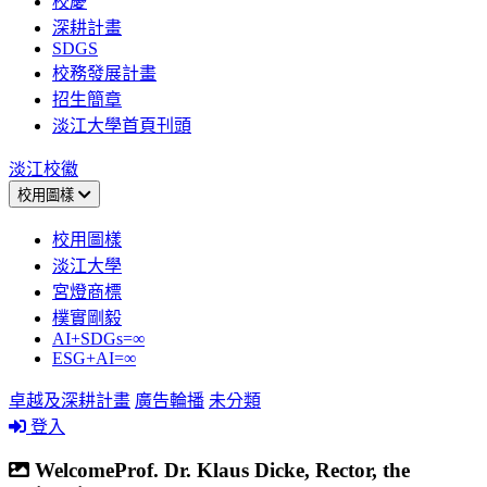
校慶
深耕計畫
SDGS
校務發展計畫
招生簡章
淡江大學首頁刊頭
淡江校徽
校用圖樣
校用圖樣
淡江大學
宮燈商標
樸實剛毅
AI+SDGs=∞
ESG+AI=∞
卓越及深耕計畫
廣告輪播
未分類
登入
WelcomeProf. Dr. Klaus Dicke, Rector, the