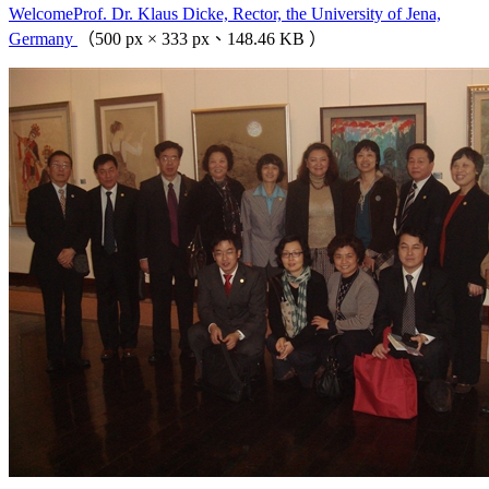
WelcomeProf. Dr. Klaus Dicke, Rector, the University of Jena,
Germany
（500 px × 333 px、148.46 KB ）