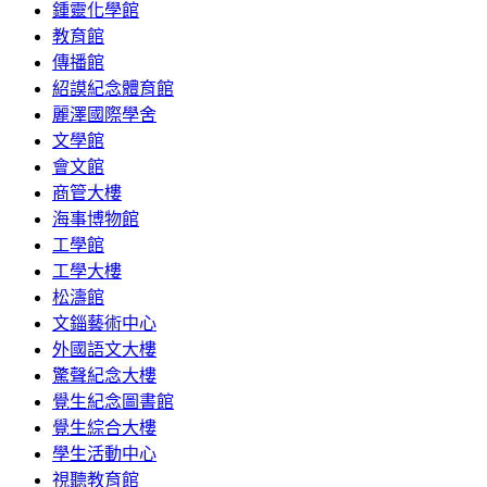
鍾靈化學館
教育館
傳播館
紹謨紀念體育館
麗澤國際學舍
文學館
會文館
商管大樓
海事博物館
工學館
工學大樓
松濤館
文錙藝術中心
外國語文大樓
驚聲紀念大樓
覺生紀念圖書館
覺生綜合大樓
學生活動中心
視聽教育館