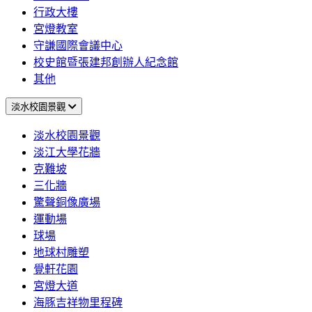
行政大樓
宮燈教室
守謙國際會議中心
校史館暨張建邦創辦人紀念館
其他
淡水校園景觀
淡水校園景觀
淡江大學花牆
克難坡
三化牆
驚聲銅像廣場
運動場
球場
地球村雕塑
覺軒花園
宮燈大道
海豚吉祥物里程碑