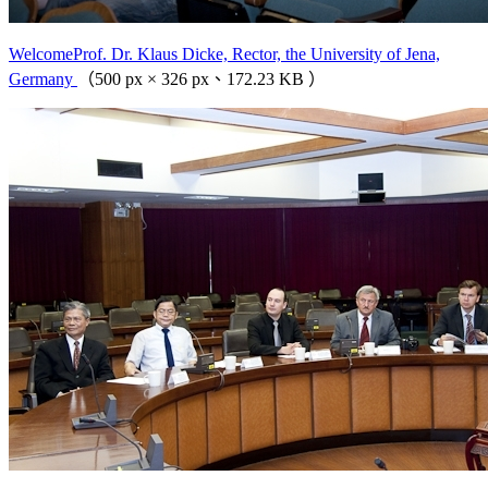
WelcomeProf. Dr. Klaus Dicke, Rector, the University of Jena,
Germany
（500 px × 326 px、172.23 KB ）