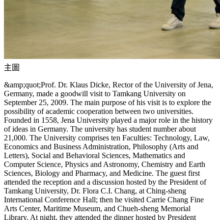
主圖
&amp;quot;Prof. Dr. Klaus Dicke, Rector of the University of Jena,
Germany, made a goodwill visit to Tamkang University on
September 25, 2009. The main purpose of his visit is to explore the
possibility of academic cooperation between two universities.
Founded in 1558, Jena University played a major role in the history
of ideas in Germany. The university has student number about
21,000. The University comprises ten Faculties: Technology, Law,
Economics and Business Administration, Philosophy (Arts and
Letters), Social and Behavioral Sciences, Mathematics and
Computer Science, Physics and Astronomy, Chemistry and Earth
Sciences, Biology and Pharmacy, and Medicine. The guest first
attended the reception and a discussion hosted by the President of
Tamkang University, Dr. Flora C.I. Chang, at Ching-sheng
International Conference Hall; then he visited Carrie Chang Fine
Arts Center, Maritime Museum, and Chueh-sheng Memorial
Library. At night, they attended the dinner hosted by President