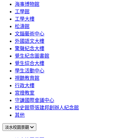
海事博物館
工學館
工學大樓
松濤館
文錙藝術中心
外國語文大樓
驚聲紀念大樓
覺生紀念圖書館
覺生綜合大樓
學生活動中心
視聽教育館
行政大樓
宮燈教室
守謙國際會議中心
校史館暨張建邦創辦人紀念館
其他
淡水校園景觀