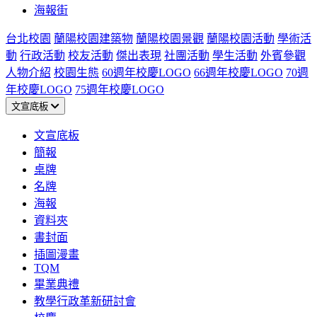
海報街
台北校園
蘭陽校園建築物
蘭陽校園景觀
蘭陽校園活動
學術活
動
行政活動
校友活動
傑出表現
社團活動
學生活動
外賓參觀
人物介紹
校園生態
60週年校慶LOGO
66週年校慶LOGO
70週
年校慶LOGO
75週年校慶LOGO
文宣底板
文宣底板
簡報
桌牌
名牌
海報
資料夾
書封面
插圖漫畫
TQM
畢業典禮
教學行政革新研討會