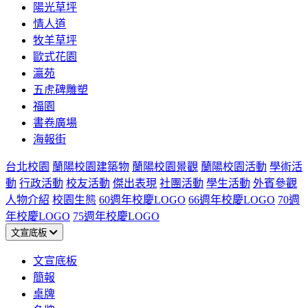
陽光草坪
情人道
牧羊草坪
歐式花園
瀛苑
五虎碑雕塑
福園
書卷廣場
海報街
台北校園
蘭陽校園建築物
蘭陽校園景觀
蘭陽校園活動
學術活
動
行政活動
校友活動
傑出表現
社團活動
學生活動
外賓參觀
人物介紹
校園生態
60週年校慶LOGO
66週年校慶LOGO
70週
年校慶LOGO
75週年校慶LOGO
文宣底板
文宣底板
簡報
桌牌