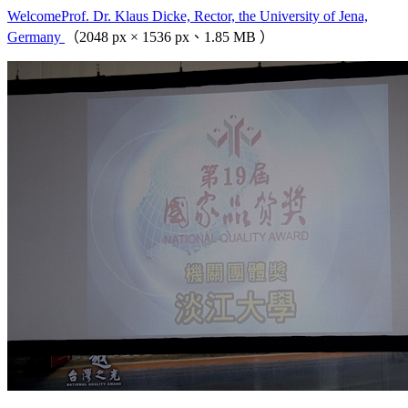
WelcomeProf. Dr. Klaus Dicke, Rector, the University of Jena,
Germany
（2048 px × 1536 px、1.85 MB ）