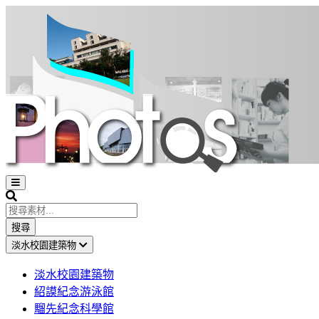
Open
sidebar
Search
搜尋
淡水校園建築物
淡水校園建築物
紹謨紀念游泳館
騮先紀念科學館