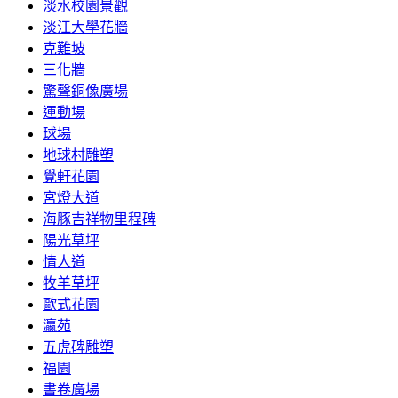
淡水校園景觀
淡江大學花牆
克難坡
三化牆
驚聲銅像廣場
運動場
球場
地球村雕塑
覺軒花園
宮燈大道
海豚吉祥物里程碑
陽光草坪
情人道
牧羊草坪
歐式花園
瀛苑
五虎碑雕塑
福園
書卷廣場