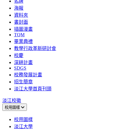
名牌
海報
資料夾
書封面
插圖漫畫
TQM
畢業典禮
教學行政革新研討會
校慶
深耕計畫
SDGS
校務發展計畫
招生簡章
淡江大學首頁刊頭
淡江校徽
校用圖樣
校用圖樣
淡江大學