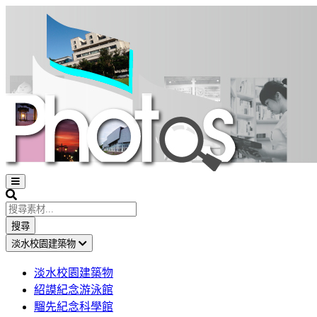
Open
sidebar
Search
搜尋
淡水校園建築物
淡水校園建築物
紹謨紀念游泳館
騮先紀念科學館