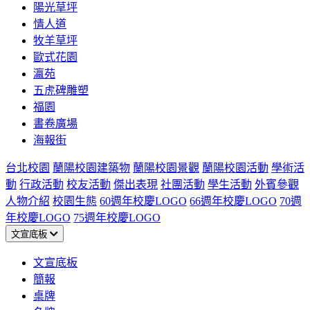
陽光草坪
情人道
牧羊草坪
歐式花園
瀛苑
五虎碑雕塑
福園
書卷廣場
海報街
台北校園
蘭陽校園建築物
蘭陽校園景觀
蘭陽校園活動
學術活
動
行政活動
校友活動
傑出表現
社團活動
學生活動
外賓參觀
人物介紹
校園生態
60週年校慶LOGO
66週年校慶LOGO
70週
年校慶LOGO
75週年校慶LOGO
文宣底板
文宣底板
簡報
桌牌