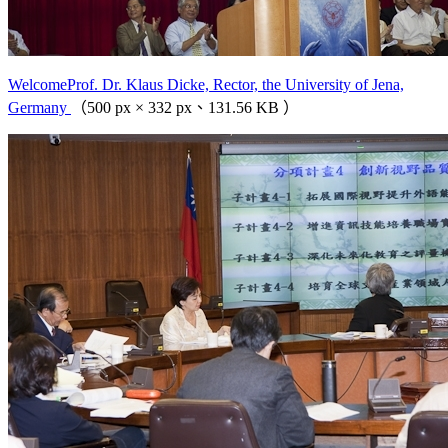
WelcomeProf. Dr. Klaus Dicke, Rector, the University of Jena,
Germany
（500 px × 332 px、131.56 KB ）