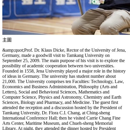
主圖
&amp;quot;Prof. Dr. Klaus Dicke, Rector of the University of Jena,
Germany, made a goodwill visit to Tamkang University on
September 25, 2009. The main purpose of his visit is to explore the
possibility of academic cooperation between two universities.
Founded in 1558, Jena University played a major role in the history
of ideas in Germany. The university has student number about
21,000. The University comprises ten Faculties: Technology, Law,
Economics and Business Administration, Philosophy (Arts and
Letters), Social and Behavioral Sciences, Mathematics and
Computer Science, Physics and Astronomy, Chemistry and Earth
Sciences, Biology and Pharmacy, and Medicine. The guest first
attended the reception and a discussion hosted by the President of
Tamkang University, Dr. Flora C.I. Chang, at Ching-sheng
International Conference Hall; then he visited Carrie Chang Fine
Arts Center, Maritime Museum, and Chueh-sheng Memorial
Library. At night, they attended the dinner hosted by President