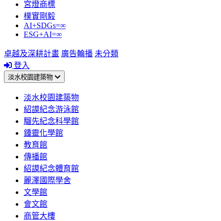
宮燈商標
樸實剛毅
AI+SDGs=∞
ESG+AI=∞
卓越及深耕計畫
廣告輪播
未分類
登入
淡水校園建築物
淡水校園建築物
紹謨紀念游泳館
騮先紀念科學館
鍾靈化學館
教育館
傳播館
紹謨紀念體育館
麗澤國際學舍
文學館
會文館
商管大樓