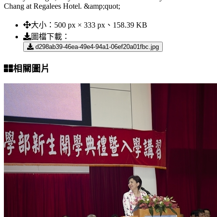
Chang at Regalees Hotel. &amp;quot;
大小：
500 px × 333 px、158.39 KB
圖檔下載：
d298ab39-46ea-49e4-94a1-06ef20a01fbc.jpg
相關圖片