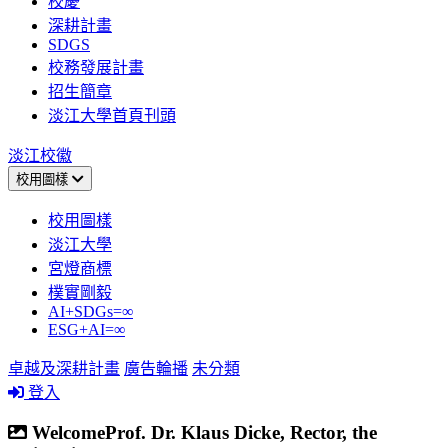
校慶
深耕計畫
SDGS
校務發展計畫
招生簡章
淡江大學首頁刊頭
淡江校徽
校用圖樣
校用圖樣
淡江大學
宮燈商標
樸實剛毅
AI+SDGs=∞
ESG+AI=∞
卓越及深耕計畫
廣告輪播
未分類
登入
WelcomeProf. Dr. Klaus Dicke, Rector, the