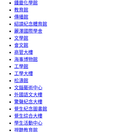
鍾靈化學館
教育館
傳播館
紹謨紀念體育館
麗澤國際學舍
文學館
會文館
商管大樓
海事博物館
工學館
工學大樓
松濤館
文錙藝術中心
外國語文大樓
驚聲紀念大樓
覺生紀念圖書館
覺生綜合大樓
學生活動中心
視聽教育館