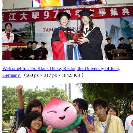
WelcomeProf. Dr. Klaus Dicke, Rector, the University of Jena,
Germany
（500 px × 317 px、184.5 KB ）