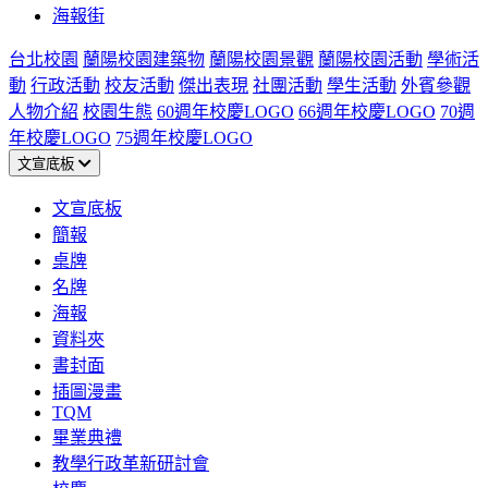
海報街
台北校園
蘭陽校園建築物
蘭陽校園景觀
蘭陽校園活動
學術活
動
行政活動
校友活動
傑出表現
社團活動
學生活動
外賓參觀
人物介紹
校園生態
60週年校慶LOGO
66週年校慶LOGO
70週
年校慶LOGO
75週年校慶LOGO
文宣底板
文宣底板
簡報
桌牌
名牌
海報
資料夾
書封面
插圖漫畫
TQM
畢業典禮
教學行政革新研討會