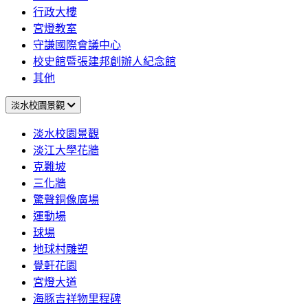
行政大樓
宮燈教室
守謙國際會議中心
校史館暨張建邦創辦人紀念館
其他
淡水校園景觀
淡水校園景觀
淡江大學花牆
克難坡
三化牆
驚聲銅像廣場
運動場
球場
地球村雕塑
覺軒花園
宮燈大道
海豚吉祥物里程碑