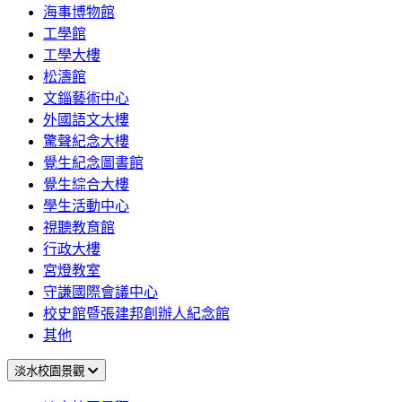
海事博物館
工學館
工學大樓
松濤館
文錙藝術中心
外國語文大樓
驚聲紀念大樓
覺生紀念圖書館
覺生綜合大樓
學生活動中心
視聽教育館
行政大樓
宮燈教室
守謙國際會議中心
校史館暨張建邦創辦人紀念館
其他
淡水校園景觀