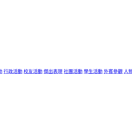
動
行政活動
校友活動
傑出表現
社團活動
學生活動
外賓參觀
人