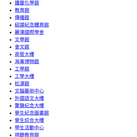
鍾靈化學館
教育館
傳播館
紹謨紀念體育館
麗澤國際學舍
文學館
會文館
商管大樓
海事博物館
工學館
工學大樓
松濤館
文錙藝術中心
外國語文大樓
驚聲紀念大樓
覺生紀念圖書館
覺生綜合大樓
學生活動中心
視聽教育館