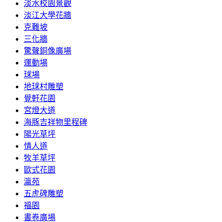
淡水校園景觀
淡江大學花牆
克難坡
三化牆
驚聲銅像廣場
運動場
球場
地球村雕塑
覺軒花園
宮燈大道
海豚吉祥物里程碑
陽光草坪
情人道
牧羊草坪
歐式花園
瀛苑
五虎碑雕塑
福園
書卷廣場