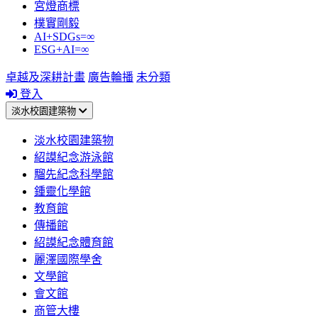
宮燈商標
樸實剛毅
AI+SDGs=∞
ESG+AI=∞
卓越及深耕計畫
廣告輪播
未分類
登入
淡水校園建築物
淡水校園建築物
紹謨紀念游泳館
騮先紀念科學館
鍾靈化學館
教育館
傳播館
紹謨紀念體育館
麗澤國際學舍
文學館
會文館
商管大樓