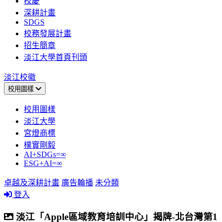
校慶
深耕計畫
SDGS
校務發展計畫
招生簡章
淡江大學首頁刊頭
淡江校徽
校用圖樣
校用圖樣
淡江大學
宮燈商標
樸實剛毅
AI+SDGs=∞
ESG+AI=∞
卓越及深耕計畫
廣告輪播
未分類
登入
淡江「Apple區域教育培訓中心」揭牌-北台灣第1