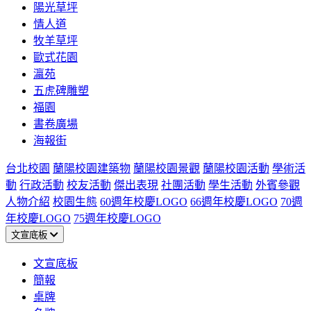
陽光草坪
情人道
牧羊草坪
歐式花園
瀛苑
五虎碑雕塑
福園
書卷廣場
海報街
台北校園
蘭陽校園建築物
蘭陽校園景觀
蘭陽校園活動
學術活
動
行政活動
校友活動
傑出表現
社團活動
學生活動
外賓參觀
人物介紹
校園生態
60週年校慶LOGO
66週年校慶LOGO
70週
年校慶LOGO
75週年校慶LOGO
文宣底板
文宣底板
簡報
桌牌