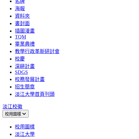
名牌
海報
資料夾
書封面
插圖漫畫
TQM
畢業典禮
教學行政革新研討會
校慶
深耕計畫
SDGS
校務發展計畫
招生簡章
淡江大學首頁刊頭
淡江校徽
校用圖樣
校用圖樣
淡江大學