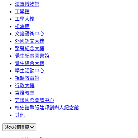
海事博物館
工學館
工學大樓
松濤館
文錙藝術中心
外國語文大樓
驚聲紀念大樓
覺生紀念圖書館
覺生綜合大樓
學生活動中心
視聽教育館
行政大樓
宮燈教室
守謙國際會議中心
校史館暨張建邦創辦人紀念館
其他
淡水校園景觀