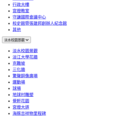
行政大樓
宮燈教室
守謙國際會議中心
校史館暨張建邦創辦人紀念館
其他
淡水校園景觀
淡水校園景觀
淡江大學花牆
克難坡
三化牆
驚聲銅像廣場
運動場
球場
地球村雕塑
覺軒花園
宮燈大道
海豚吉祥物里程碑