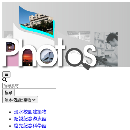
Open
sidebar
Search
搜尋
淡水校園建築物
淡水校園建築物
紹謨紀念游泳館
騮先紀念科學館