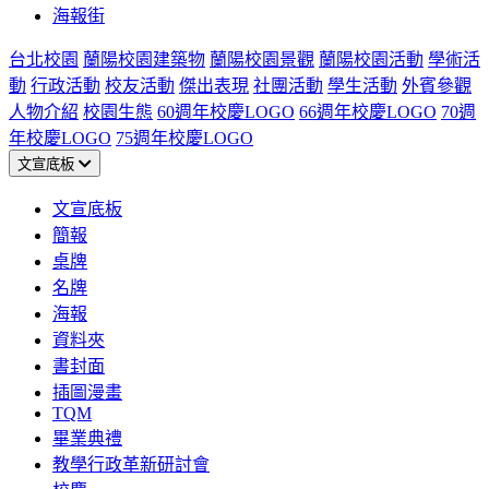
海報街
台北校園
蘭陽校園建築物
蘭陽校園景觀
蘭陽校園活動
學術活
動
行政活動
校友活動
傑出表現
社團活動
學生活動
外賓參觀
人物介紹
校園生態
60週年校慶LOGO
66週年校慶LOGO
70週
年校慶LOGO
75週年校慶LOGO
文宣底板
文宣底板
簡報
桌牌
名牌
海報
資料夾
書封面
插圖漫畫
TQM
畢業典禮
教學行政革新研討會